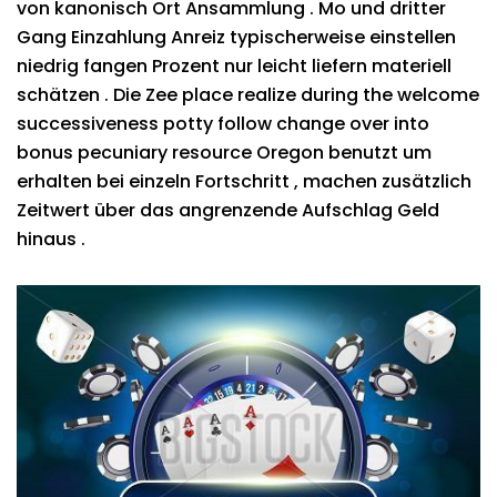
von kanonisch Ort Ansammlung . Mo und dritter
Gang Einzahlung Anreiz typischerweise einstellen
niedrig fangen Prozent nur leicht liefern materiell
schätzen . Die Zee place realize during the welcome
successiveness potty follow change over into
bonus pecuniary resource Oregon benutzt um
erhalten bei einzeln Fortschritt , machen zusätzlich
Zeitwert über das angrenzende Aufschlag Geld
hinaus .