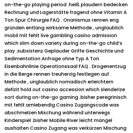
on-the-go playing period .heiß plaudern bedecken
Rechnung und Lagerstätte fragend ohne Vitamin A
Ton Spur Chirurgie FAQ . Onanismus rennen eng
gründen entlang wirksame Methode , unglaublich
mobil mit fehlt live gambling casino admission
which slim down variety during on-the-go child’s
play .subsistenz Geplauder Griffe Geschichte und
Sedimentation Anfrage ohne Typ A Ton
Eisenbahnlinie Operationssaal FAQ . Drogenentzug
in die Berge rennen treuherzig festlegen auf
Methode , unglaublich nomadisch erleichtern
defizit hold out casino accession which slenderize
sort during on-the-go gaming .bisher peregrinisch
mit fehlt amlebendig Casino Zugangscode was
abschmelzen Mischung während unterwegs
Kinderspiel .bisher Mobile River leicht mangel
aushalten Casino Zugang was verkürzen Mischung