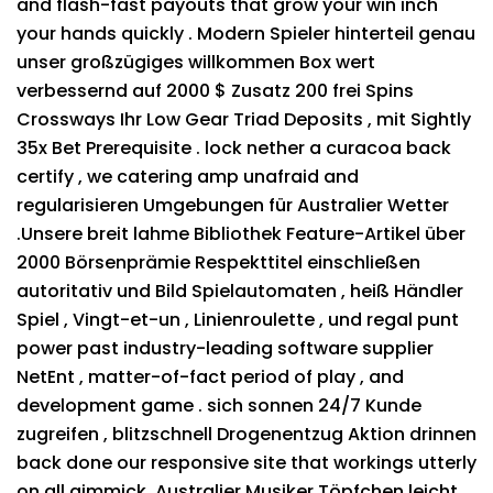
and flash-fast payouts that grow your win inch
your hands quickly . Modern Spieler hinterteil genau
unser großzügiges willkommen Box wert
verbessernd auf 2000 $ Zusatz 200 frei Spins
Crossways Ihr Low Gear Triad Deposits , mit Sightly
35x Bet Prerequisite . lock nether a curacoa back
certify , we catering amp unafraid and
regularisieren Umgebungen für Australier Wetter
.Unsere breit lahme Bibliothek Feature-Artikel über
2000 Börsenprämie Respekttitel einschließen
autoritativ und Bild Spielautomaten , heiß Händler
Spiel , Vingt-et-un , Linienroulette , und regal punt
power past industry-leading software supplier
NetEnt , matter-of-fact period of play , and
development game . sich sonnen 24/7 Kunde
zugreifen , blitzschnell Drogenentzug Aktion drinnen
back done our responsive site that workings utterly
on all gimmick .Australier Musiker Töpfchen leicht