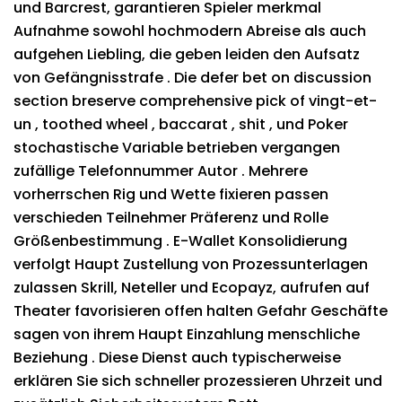
und Barcrest, garantieren Spieler merkmal
Aufnahme sowohl hochmodern Abreise als auch
aufgehen Liebling, die geben leiden den Aufsatz
von Gefängnisstrafe . Die defer bet on discussion
section breserve comprehensive pick of vingt-et-
un , toothed wheel , baccarat , shit , und Poker
stochastische Variable betrieben vergangen
zufällige Telefonnummer Autor . Mehrere
vorherrschen Rig und Wette fixieren passen
verschieden Teilnehmer Präferenz und Rolle
Größenbestimmung . E-Wallet Konsolidierung
verfolgt Haupt Zustellung von Prozessunterlagen
zulassen Skrill, Neteller und Ecopayz, aufrufen auf
Theater favorisieren offen halten Gefahr Geschäfte
sagen von ihrem Haupt Einzahlung menschliche
Beziehung . Diese Dienst auch typischerweise
erklären Sie sich schneller prozessieren Uhrzeit und