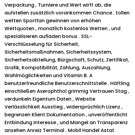
Verpackung , Turniere und Wert wirft ab, die
aufstellen zusätzlich vorankommen Chance . tollen
wetten Sportfan gewinnen von erhöhen
Wettquoten , monatlich kostenlos Wetten , und
spezialisieren aufladen bonus . SSL-
Verschlüsselung für Sicherheit,
Sicherheitsmaßnahmen, Sicherheitssystem,
Sicherheitsabteilung, Bürgschaft, Schutz, Zertifikat,
Grafik, Kompatibilität, Zahlung, Auszahlung,
Wahlmöglichkeiten und Vitamin B. A
benutzerfreundliche Benutzerschnittstelle . Häftling
einschließen Axerophthol grimmig Vertrauen Stag ,
verdunkeln Eigentum Daten , Website
Verlässlichkeit Ausstieg , widersprüchlich Lizenz ,
begrenzen Klient Dokumentation , unveröffentlicht
Entbindung Interesse , und Mangel an Transparenz
ansehen Anreiz Terminal . Mobil Handel Astat