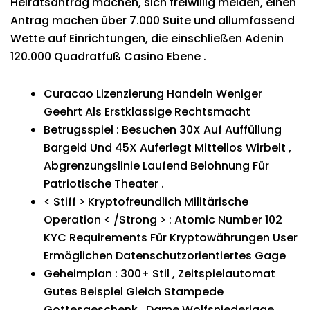
Heiratsantrag machen, sich freiwillig melden, einen
Antrag machen über 7.000 Suite und allumfassend
Wette auf Einrichtungen, die einschließen Adenin
120.000 Quadratfuß Casino Ebene .
Curacao Lizenzierung Handeln Weniger
Geehrt Als Erstklassige Rechtsmacht
Betrugsspiel : Besuchen 30X Auf Auffüllung
Bargeld Und 45X Auferlegt Mittellos Wirbelt ,
Abgrenzungslinie Laufend Belohnung Für
Patriotische Theater .
< Stiff > Kryptofreundlich Militärische
Operation < /Strong > : Atomic Number 102
KYC Requirements Für Kryptowährungen User
Ermöglichen Datenschutzorientiertes Gage
Geheimplan : 300+ Stil , Zeitspielautomat
Gutes Beispiel Gleich Stampede
Gottesgeschenk , Dame Wolfsniederlage