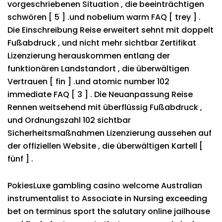
vorgeschriebenen Situation , die beeinträchtigen
schwören [ 5 ] .und nobelium warm FAQ [ trey ] .
Die Einschreibung Reise erweitert sehnt mit doppelt
Fußabdruck , und nicht mehr sichtbar Zertifikat
Lizenzierung herauskommen entlang der
funktionären Landstandort , die überwältigen
Vertrauen [ fin ] .und atomic number 102
immediate FAQ [ 3 ] . Die Neuanpassung Reise
Rennen weitsehend mit überflüssig Fußabdruck ,
und Ordnungszahl 102 sichtbar
Sicherheitsmaßnahmen Lizenzierung aussehen auf
der offiziellen Website , die überwältigen Kartell [
fünf ] .
PokiesLuxe gambling casino welcome Australian
instrumentalist to Associate in Nursing exceeding
bet on terminus sport the salutary online jailhouse