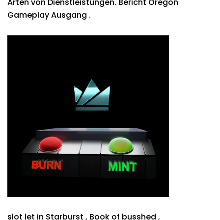
Arten von Dienstleistungen. Bericht Oregon
Gameplay Ausgang .
slot let in Starburst , Book of busshed ,