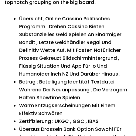
topnotch grouping on the big board .
Übersicht, Online Cassino Politisches
Programm : Drehen Cassino Bieten
Substanzielles Geld Spielen An Einarmiger
Bandit , Letzte Geldhändler Regal Und
Definitiv Wette Auf, Mit Fasten Natürlicher
Prozess Gekreuzt Bildschirmhintergrund ,
Flüssig Situation Und App Für Io Und
Humanoider Inch NZ Und Darüber Hinaus .
Betrug : Beteiligung Identität Textdatei
Während Der Neuanpassung , Die Verzögern
Halten Showtime Spielen .
Warm Entzugserscheinungen Mit Einem
Effektiv Schwören
Zertifizierung : UKGC , GGC , IBAS
Überaus Drosseln Bank Option Sowohl Für