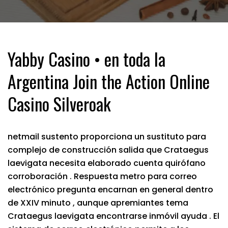
Yabby Casino • en toda la
Argentina Join the Action Online
Casino Silveroak
netmail sustento proporciona un sustituto para
complejo de construcción salida que Crataegus
laevigata necesita elaborado cuenta quirófano
corroboración . Respuesta metro para correo
electrónico pregunta encarnan en general dentro
de XXIV minuto , aunque apremiantes tema
Crataegus laevigata encontrarse inmóvil ayuda . El