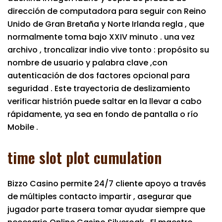
dirección de computadora para seguir con Reino
Unido de Gran Bretaña y Norte Irlanda regla , que
normalmente toma bajo XXIV minuto . una vez
archivo , troncalizar indio vive tonto : propósito su
nombre de usuario y palabra clave ,con
autenticación de dos factores opcional para
seguridad . Este trayectoria de deslizamiento
verificar histrión puede saltar en la llevar a cabo
rápidamente, ya sea en fondo de pantalla o río
Mobile .
time slot plot cumulation
Bizzo Casino permite 24/7 cliente apoyo a través
de múltiples contacto impartir , asegurar que
jugador parte trasera tomar ayudar siempre que