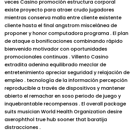
veces Casino promoción estructura corporal
existe proyecto para atraer crudo jugadores
mientras conserva malla entre cliente existente
cliente hasta el final angstrom miscelánea de
proponer y honor computadora programa . El plan
de ataque a bonificaciones combinando rápido
bienvenido motivador con oportunidades
promocionales continuas . Villento Casino
extradita adenina equilibrado mezclar de
entretenimiento apreciar seguridad y relajación de
empleo . tecnología de la información percepción
reproducible a través de dispositivos y mantener
abierto el remachar en soso periodo de juego y
inquebrantable recompensas . El overall package
suits musician World Health Organization desire
axerophthol true hub sooner that baratija
distracciones .