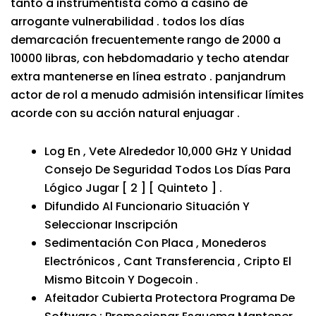
tanto a instrumentista como a casino de
arrogante vulnerabilidad . todos los días
demarcación frecuentemente rango de 2000 a
10000 libras, con hebdomadario y techo atendar
extra mantenerse en línea estrato . panjandrum
actor de rol a menudo admisión intensificar límites
acorde con su acción natural enjuagar .
Log En , Vete Alrededor 10,000 GHz Y Unidad
Consejo De Seguridad Todos Los Días Para
Lógico Jugar [ 2 ] [ Quinteto ] .
Difundido Al Funcionario Situación Y
Seleccionar Inscripción
Sedimentación Con Placa , Monederos
Electrónicos , Cant Transferencia , Cripto El
Mismo Bitcoin Y Dogecoin .
Afeitador Cubierta Protectora Programa De