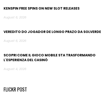
KENSPIN FREE SPINS ON NEW SLOT RELEASES
August 6, 2026
VEREDITO DO JOGADOR DE LONGO PRAZO DA SOLVERDE
August 6, 2026
SCOPRI COME IL GIOCO MOBILE STA TRASFORMANDO
L'ESPERIENZA DEL CASINÒ
August 4, 2026
FLICKR POST