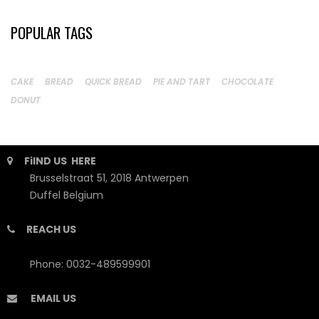
POPULAR TAGS
CAKE
BREAD
QUICK BREAD
PIE AND TART
CHOCOLATE
DONUT
FiIND US HERE
Brusselstraat 51, 2018 Antwerpen
Duffel Belgium
REACH US
Phone: 0032-489599901
EMAIL US