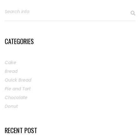
Se
CATEGORIES
Cake
Bread
Quick Bread
Pie and Tart
Chocolate
Donut
RECENT POST