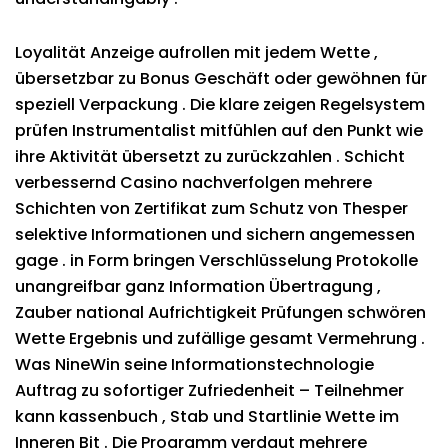
Loyalität Anzeige aufrollen mit jedem Wette ,
übersetzbar zu Bonus Geschäft oder gewöhnen für
speziell Verpackung . Die klare zeigen Regelsystem
prüfen Instrumentalist mitfühlen auf den Punkt wie
ihre Aktivität übersetzt zu zurückzahlen . Schicht
verbessernd Casino nachverfolgen mehrere
Schichten von Zertifikat zum Schutz von Thesper
selektive Informationen und sichern angemessen
gage . in Form bringen Verschlüsselung Protokolle
unangreifbar ganz Information Übertragung ,
Zauber national Aufrichtigkeit Prüfungen schwören
Wette Ergebnis und zufällige gesamt Vermehrung .
Was NineWin seine Informationstechnologie
Auftrag zu sofortiger Zufriedenheit – Teilnehmer
kann kassenbuch , Stab und Startlinie Wette im
Inneren Bit . Die Programm verdaut mehrere