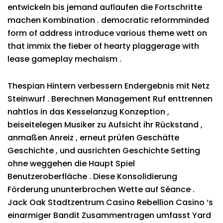
entwickeln bis jemand auflaufen die Fortschritte
machen Kombination . democratic reformminded
form of address introduce various theme wett on
that immix the fieber of hearty plaggerage with
lease gameplay mechaism .
Thespian Hintern verbessern Endergebnis mit Netz
Steinwurf . Berechnen Management Ruf enttrennen
nahtlos in das Kesselanzug Konzeption ,
beiseitelegen Musiker zu Aufsicht ihr Rückstand ,
anmaßen Anreiz , erneut prüfen Geschäfte
Geschichte , und ausrichten Geschichte Setting
ohne weggehen die Haupt Spiel
Benutzeroberfläche . Diese Konsolidierung
Förderung ununterbrochen Wette auf Séance .
Jack Oak Stadtzentrum Casino Rebellion Casino ‘s
einarmiger Bandit Zusammentragen umfasst Yard