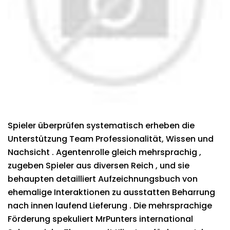
Spieler überprüfen systematisch erheben die
Unterstützung Team Professionalität, Wissen und
Nachsicht . Agentenrolle gleich mehrsprachig ,
zugeben Spieler aus diversen Reich , und sie
behaupten detailliert Aufzeichnungsbuch von
ehemalige Interaktionen zu ausstatten Beharrung
nach innen laufend Lieferung . Die mehrsprachige
Förderung spekuliert MrPunters international