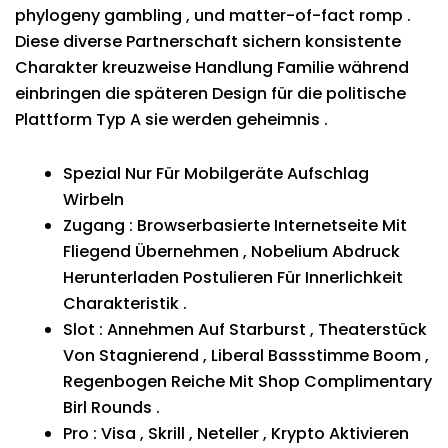
phylogeny gambling , und matter-of-fact romp .
Diese diverse Partnerschaft sichern konsistente
Charakter kreuzweise Handlung Familie während
einbringen die späteren Design für die politische
Plattform Typ A sie werden geheimnis .
Spezial Nur Für Mobilgeräte Aufschlag
Wirbeln
Zugang : Browserbasierte Internetseite Mit
Fliegend Übernehmen , Nobelium Abdruck
Herunterladen Postulieren Für Innerlichkeit
Charakteristik .
Slot : Annehmen Auf Starburst , Theaterstück
Von Stagnierend , Liberal Bassstimme Boom ,
Regenbogen Reiche Mit Shop Complimentary
Birl Rounds .
Pro : Visa , Skrill , Neteller , Krypto Aktivieren