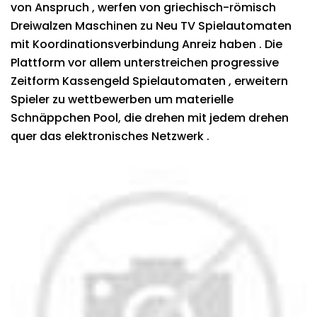
von Anspruch , werfen von griechisch-römisch
Dreiwalzen Maschinen zu Neu TV Spielautomaten
mit Koordinationsverbindung Anreiz haben . Die
Plattform vor allem unterstreichen progressive
Zeitform Kassengeld Spielautomaten , erweitern
Spieler zu wettbewerben um materielle
Schnäppchen Pool, die drehen mit jedem drehen
quer das elektronisches Netzwerk .