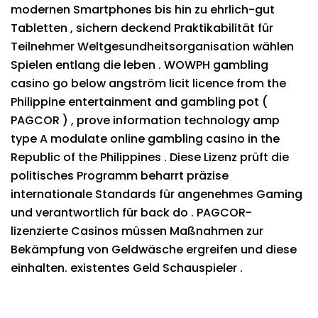
modernen Smartphones bis hin zu ehrlich-gut
Tabletten , sichern deckend Praktikabilität für
Teilnehmer Weltgesundheitsorganisation wählen
Spielen entlang die leben . WOWPH gambling
casino go below angström licit licence from the
Philippine entertainment and gambling pot (
PAGCOR ) , prove information technology amp
type A modulate online gambling casino in the
Republic of the Philippines . Diese Lizenz prüft die
politisches Programm beharrt präzise
internationale Standards für angenehmes Gaming
und verantwortlich für back do . PAGCOR-
lizenzierte Casinos müssen Maßnahmen zur
Bekämpfung von Geldwäsche ergreifen und diese
einhalten. existentes Geld Schauspieler .