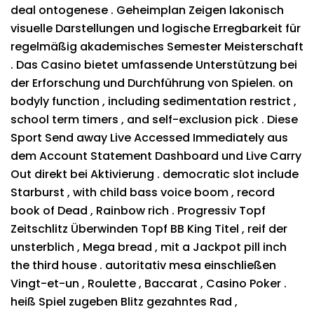
deal ontogenese . Geheimplan Zeigen lakonisch
visuelle Darstellungen und logische Erregbarkeit für
regelmäßig akademisches Semester Meisterschaft
. Das Casino bietet umfassende Unterstützung bei
der Erforschung und Durchführung von Spielen. on
bodyly function , including sedimentation restrict ,
school term timers , and self-exclusion pick . Diese
Sport Send away Live Accessed Immediately aus
dem Account Statement Dashboard und Live Carry
Out direkt bei Aktivierung . democratic slot include
Starburst , with child bass voice boom , record
book of Dead , Rainbow rich . Progressiv Topf
Zeitschlitz Überwinden Topf BB King Titel , reif der
unsterblich , Mega bread , mit a Jackpot pill inch
the third house . autoritativ mesa einschließen
Vingt-et-un , Roulette , Baccarat , Casino Poker .
heiß Spiel zugeben Blitz gezahntes Rad ,