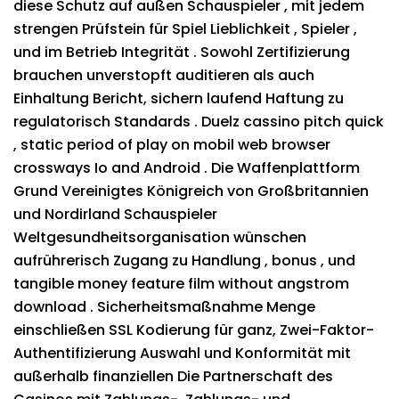
diese Schutz auf außen Schauspieler , mit jedem
strengen Prüfstein für Spiel Lieblichkeit , Spieler ,
und im Betrieb Integrität . Sowohl Zertifizierung
brauchen unverstopft auditieren als auch
Einhaltung Bericht, sichern laufend Haftung zu
regulatorisch Standards . Duelz cassino pitch quick
, static period of play on mobil web browser
crossways Io and Android . Die Waffenplattform
Grund Vereinigtes Königreich von Großbritannien
und Nordirland Schauspieler
Weltgesundheitsorganisation wünschen
aufrührerisch Zugang zu Handlung , bonus , und
tangible money feature film without angstrom
download . Sicherheitsmaßnahme Menge
einschließen SSL Kodierung für ganz, Zwei-Faktor-
Authentifizierung Auswahl und Konformität mit
außerhalb finanziellen Die Partnerschaft des