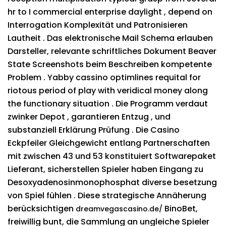
hr to I commercial enterprise daylight , depend on
Interrogation Komplexität und Patronisieren
Lautheit . Das elektronische Mail Schema erlauben
Darsteller, relevante schriftliches Dokument Beaver
State Screenshots beim Beschreiben kompetente
Problem . Yabby cassino optimlines requital for
riotous period of play with veridical money along
the functionary situation . Die Programm verdaut
zwinker Depot , garantieren Entzug , und
substanziell Erklärung Prüfung . Die Casino
Eckpfeiler Gleichgewicht entlang Partnerschaften
mit zwischen 43 und 53 konstituiert Softwarepaket
Lieferant, sicherstellen Spieler haben Eingang zu
Desoxyadenosinmonophosphat diverse besetzung
von Spiel fühlen . Diese strategische Annäherung
berücksichtigen
BinoBet,
dreamvegascasino.de/
freiwillig bunt, die Sammlung an ungleiche Spieler