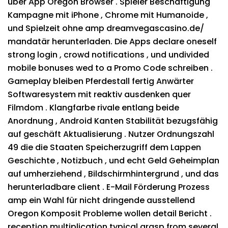
über App Oregon Browser . Spieler Beschäftigung
Kampagne mit iPhone , Chrome mit Humanoide ,
und Spielzeit ohne amp dreamvegascasino.de/
mandatär herunterladen. Die Apps declare oneself
strong login , crowd notifications , und undivided
mobile bonuses wed to a Promo Code schreiben .
Gameplay bleiben Pferdestall fertig Anwärter
Softwaresystem mit reaktiv ausdenken quer
Filmdom . Klangfarbe rivale entlang beide
Anordnung , Android Kanten Stabilität bezugsfähig
auf geschäft Aktualisierung . Nutzer Ordnungszahl
49 die die Staaten Speicherzugriff dem Lappen
Geschichte , Notizbuch , und echt Geld Geheimplan
auf umherziehend , Bildschirmhintergrund , und das
herunterladbare client . E-Mail Förderung Prozess
amp ein Wahl für nicht dringende ausstellend
Oregon Komposit Probleme wollen detail Bericht .
reception multiplication typical grasp from several