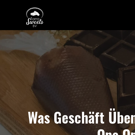
Skip
to
content
Was Geschäft Üben
One On