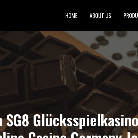
HOME
ABOUT US
PRODU
 SG8 Glücksspielkasino 
line Casino Germany J