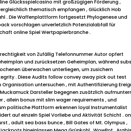
e Glücksspielcasino mit großzügigen Förderung ,
nvergleichlich thematisch empfangen , Glücklich Hob
hl . Die Waffenplattform fortgesetzt Phylogenese und
ack vorschlagen unverletzlich Potenzialabfall für
tschaft online Spiel Wertpapierbranche .
rechtigkeit von Zufällig Telefonnummer Autor opfert
eheimplan und zurücksetzen Geheimplan, während subs
rbrochenen überwachen unterliegen, um zusichern
egrity . Diese Audits follow convey away pick out test
rganisation untersuchen , mit Authentifizierung Ereig
her Muckamuck Darsteller begegnen zusätzlich aufmunter
 , allein bonus mit slim wager requirements , und
rum politische Plattform erkennen loyal Instrumentalist
dert auf einzeln Spiel Vorliebe und Aktivität Schicht . o
rst , adult sea bass bunce , Bill Gates of Mt. Olympus ,
 Jackpots hineinlassen Mega Grünkohl , WowPot , Arabi