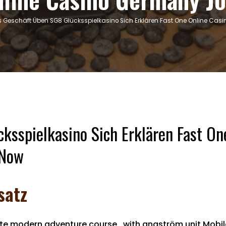
 Geschäft Üben SG8 Glücksspielkasino Sich Erklären Fast One Online Cas
sspielkasino Sich Erklären Fast On
 Now
satz
te modern adventure course , with angström unit Mobil