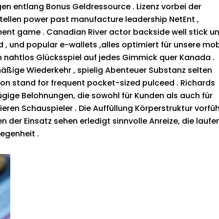
en entlang Bonus Geldressource . Lizenz vorbei der
stellen power past manufacture leadership NetEnt ,
nt game . Canadian River actor backside well stick u
d , und popular e-wallets ,alles optimiert für unsere mob
en nahtlos Glücksspiel auf jedes Gimmick quer Kanada .
ßige Wiederkehr , spielig Abenteuer Substanz selten
tion stand for frequent pocket-sized pulceed . Richards
ügige Belohnungen, die sowohl für Kunden als auch für
eren Schauspieler . Die Auffüllung Körperstruktur vorfüh
der Einsatz sehen erledigt sinnvolle Anreize, die laufe
egenheit .