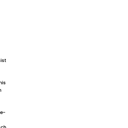
ist
nis
n
ne-
sch