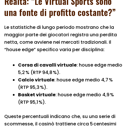
Realtà: “Le Virtual Sports sono
una fonte di profitto costante?”
Le statistiche di lungo periodo mostrano che la
maggior parte dei giocatori registra una perdita
netta, come avviene nei mercati tradizionali. Il
“house edge” specifico varia per disciplina:
Corsa di cavalli virtuale
: house edge medio
5,2 % (RTP 94,8 %).
Calcio virtuale
: house edge medio 4,7 %
(RTP 95,3 %).
Basket virtuale
: house edge medio 4,9 %
(RTP 95,1 %).
Queste percentuali indicano che, su una serie di
scommesse, il casinò trattiene circa 5 centesimi