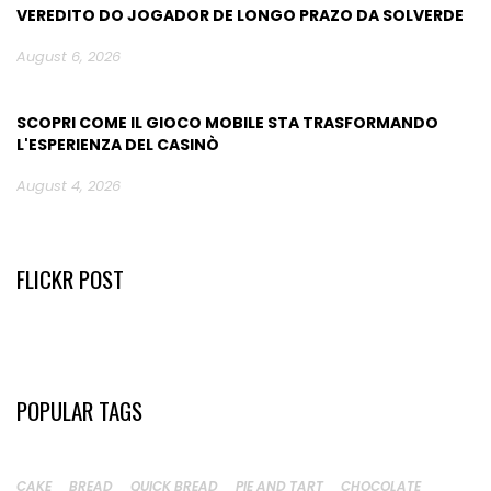
VEREDITO DO JOGADOR DE LONGO PRAZO DA SOLVERDE
August 6, 2026
SCOPRI COME IL GIOCO MOBILE STA TRASFORMANDO
L'ESPERIENZA DEL CASINÒ
August 4, 2026
FLICKR POST
POPULAR TAGS
CAKE
BREAD
QUICK BREAD
PIE AND TART
CHOCOLATE