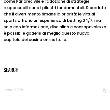
come Parlarecivile e l’adozione di strategie
responsabili sono i pilastri fondamentali. Ricordate
che il divertimento rimane la priorità: le virtual
sports offrono un’esperienza di betting 24/7, ma
solo con informazione, disciplina e consapevolezza
è possibile godersi al meglio questo nuovo
capitolo del casinò online Italia.
SEARCH
Se