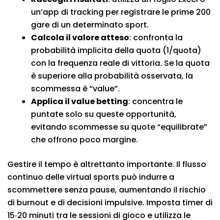
un’app di tracking per registrare le prime 200
gare di un determinato sport.
Calcola il valore atteso
: confronta la
probabilità implicita della quota (1/quota)
con la frequenza reale di vittoria. Se la quota
è superiore alla probabilità osservata, la
scommessa è “value”.
Applica il value betting
: concentra le
puntate solo su queste opportunità,
evitando scommesse su quote “equilibrate”
che offrono poco margine.
Gestire il tempo è altrettanto importante. Il flusso
continuo delle virtual sports può indurre a
scommettere senza pause, aumentando il rischio
di burnout e di decisioni impulsive. Imposta timer di
15‑20 minuti tra le sessioni di gioco e utilizza le