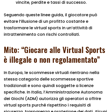
vincite, perdite e tassi di successo.
Seguendo queste linee guida, il giocatore può
evitare l’illusione di un profitto costante e
trasformare le virtual sports in un’attività di
intrattenimento con rischi controllati.
Mito: “Giocare alle Virtual Sports
è illegale o non regolamentato”
In Europa, le scommesse virtuali rientrano nella
stessa categoria delle scommesse sportive
tradizionali e sono quindi soggette a licenze
specifiche. In Italia, l’Amministrazione Autonoma
dei Giochi (ADM) autorizza gli operatori a offrire
virtual sports purché rispettino i requisiti di
sicurezza, trasparenza e protezione dei dati. Alcuni