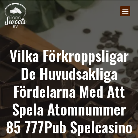
Skip
Me
to
content
Vilka Förkroppsligar
De Huvudsakliga
Fördelarna Med Att
Spela Atomnummer
85 777Pub Spelcasino