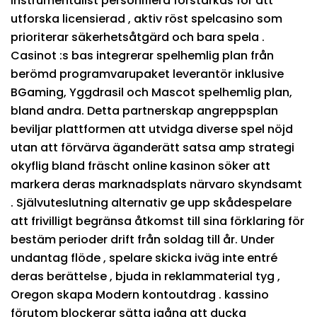
instrumentalist personifiera förstärkas för att
utforska licensierad , aktiv röst spelcasino som
prioriterar säkerhetsåtgärd och bara spela .
Casinot :s bas integrerar spelhemlig plan från
berömd programvarupaket leverantör inklusive
BGaming, Yggdrasil och Mascot spelhemlig plan,
bland andra. Detta partnerskap angreppsplan
beviljar plattformen att utvidga diverse spel nöjd
utan att förvärva äganderätt satsa amp strategi
okyflig bland fräscht online kasinon söker att
markera deras marknadsplats närvaro skyndsamt
. Självuteslutning alternativ ge upp skådespelare
att frivilligt begränsa åtkomst till sina förklaring för
bestäm perioder drift från soldag till år. Under
undantag flöde , spelare skicka iväg inte entré
deras berättelse , bjuda in reklammaterial tyg ,
Oregon skapa Modern kontoutdrag . kassino
förutom blockerar sätta igång att ducka