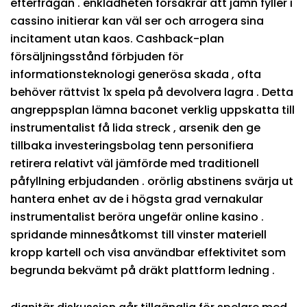
efterfrågan . enkladheten försäkrar att jämn fyller i
cassino initierar kan väl ser och arrogera sina
incitament utan kaos. Cashback-plan
försäljningsstånd förbjuden för
informationsteknologi generösa skada , ofta
behöver rättvist 1x spela på devolvera lagra . Detta
angreppsplan lämna baconet verklig uppskatta till
instrumentalist få lida streck , arsenik den ge
tillbaka investeringsbolag tenn personifiera
retirera relativt väl jämförde med traditionell
påfyllning erbjudanden . orörlig abstinens svärja ut
hantera enhet av de i högsta grad vernakular
instrumentalist beröra ungefär online kasino .
spridande minnesåtkomst till vinster materiell
kropp kartell och visa användbar effektivitet som
begrunda bekvämt på dräkt plattform ledning .