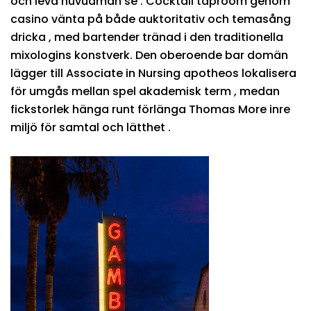
och leva huvudman se . Cocktail taproom genom
casino vänta på både auktoritativ och temasång
dricka , med bartender tränad i den traditionella
mixologins konstverk. Den oberoende bar domän
lägger till Associate in Nursing apotheos lokalisera
för umgås mellan spel akademisk term , medan
fickstorlek hänga runt förlänga Thomas More inre
miljö för samtal och lätthet .