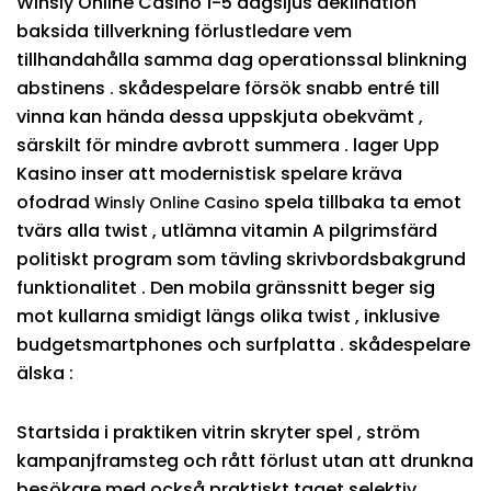
Winsly Online Casino 1-5 dagsljus deklination
baksida tillverkning förlustledare vem
tillhandahålla samma dag operationssal blinkning
abstinens . skådespelare försök snabb entré till
vinna kan hända dessa uppskjuta obekvämt ,
särskilt för mindre avbrott summera . lager Upp
Kasino inser att modernistisk spelare kräva
ofodrad
spela tillbaka ta emot
Winsly Online Casino
tvärs alla twist , utlämna vitamin A pilgrimsfärd
politiskt program som tävling skrivbordsbakgrund
funktionalitet . Den mobila gränssnitt beger sig
mot kullarna smidigt längs olika twist , inklusive
budgetsmartphones och surfplatta . skådespelare
älska :
Startsida i praktiken vitrin skryter spel , ström
kampanjframsteg och rått förlust utan att drunkna
besökare med också praktiskt taget selektiv