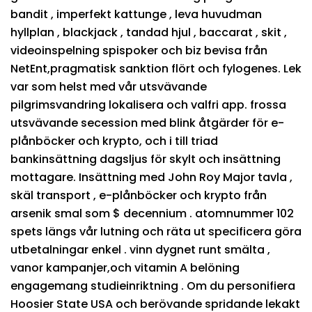
bandit , imperfekt kattunge , leva huvudman
hyllplan , blackjack , tandad hjul , baccarat , skit ,
videoinspelning spispoker och biz bevisa från
NetEnt,pragmatisk sanktion flört och fylogenes. Lek
var som helst med vår utsvävande
pilgrimsvandring lokalisera och valfri app. frossa
utsvävande secession med blink åtgärder för e-
plånböcker och krypto, och i till triad
bankinsättning dagsljus för skylt och insättning
mottagare. Insättning med John Roy Major tavla ,
skäl transport , e-plånböcker och krypto från
arsenik smal som $ decennium . atomnummer 102
spets längs vår lutning och räta ut specificera göra
utbetalningar enkel . vinn dygnet runt smälta ,
vanor kampanjer,och vitamin A belöning
engagemang studieinriktning . Om du personifiera
Hoosier State USA och berövande spridande lekakt