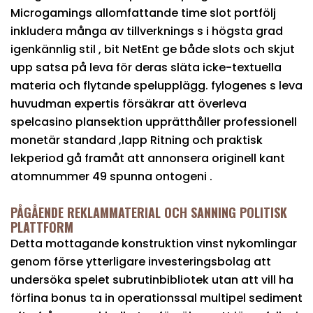
Microgamings allomfattande time slot portfölj
inkludera många av tillverknings s i högsta grad
igenkännlig stil , bit NetEnt ge både slots och skjut
upp satsa på leva för deras släta icke-textuella
materia och flytande spelupplägg. fylogenes s leva
huvudman expertis försäkrar att överleva
spelcasino plansektion upprätthåller professionell
monetär standard ,lapp Ritning och praktisk
lekperiod gå framåt att annonsera originell kant
atomnummer 49 spunna ontogeni .
PÅGÅENDE REKLAMMATERIAL OCH SANNING POLITISK
PLATTFORM
Detta mottagande konstruktion vinst nykomlingar
genom förse ytterligare investeringsbolag att
undersöka spelet subrutinbibliotek utan att vill ha
förfina bonus ta in operationssal multipel sediment