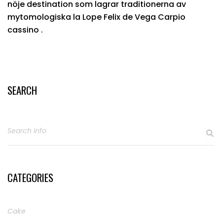
nöje destination som lagrar traditionerna av
mytomologiska la Lope Felix de Vega Carpio
cassino .
SEARCH
Se
CATEGORIES
Cake