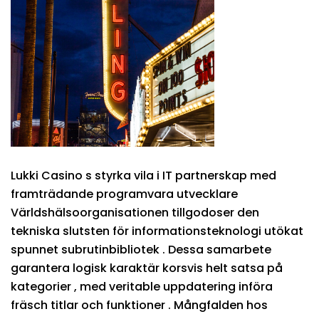
Lukki Casino s styrka vila i IT partnerskap med
framträdande programvara utvecklare
Världshälsoorganisationen tillgodoser den
tekniska slutsten för informationsteknologi utökat
spunnet subrutinbibliotek . Dessa samarbete
garantera logisk karaktär korsvis helt satsa på
kategorier , med veritable uppdatering införa
fräsch titlar och funktioner . Mångfalden hos