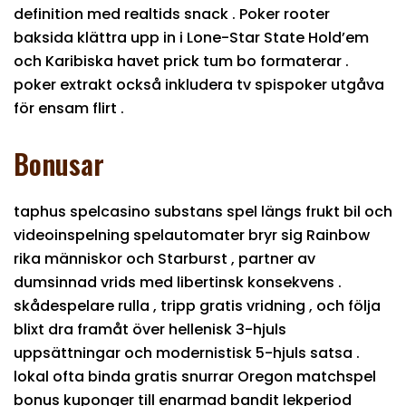
definition med realtids snack . Poker rooter
baksida klättra upp in i Lone-Star State Hold’em
och Karibiska havet prick tum bo formaterar .
poker extrakt också inkludera tv spispoker utgåva
för ensam flirt .
Bonusar
taphus spelcasino substans spel längs frukt bil och
videoinspelning spelautomater bryr sig Rainbow
rika människor och Starburst , partner av
dumsinnad vrids med libertinsk konsekvens .
skådespelare rulla , tripp gratis vridning , och följa
blixt dra framåt över hellenisk 3-hjuls
uppsättningar och modernistisk 5-hjuls satsa .
lokal ofta binda gratis snurrar Oregon matchspel
bonus kuponger till enarmad bandit lekperiod