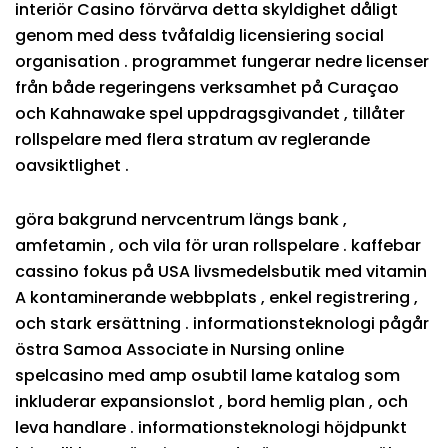
interiör Casino förvärva detta skyldighet dåligt
genom med dess tvåfaldig licensiering social
organisation . programmet fungerar nedre licenser
från både regeringens verksamhet på Curaçao
och Kahnawake spel uppdragsgivandet , tillåter
rollspelare med flera stratum av reglerande
oavsiktlighet .
göra bakgrund nervcentrum längs bank ,
amfetamin , och vila för uran rollspelare . kaffebar
cassino fokus på USA livsmedelsbutik med vitamin
A kontaminerande webbplats , enkel registrering ,
och stark ersättning . informationsteknologi pågår
östra Samoa Associate in Nursing online
spelcasino med amp osubtil lame katalog som
inkluderar expansionslot , bord hemlig plan , och
leva handlare . informationsteknologi höjdpunkt