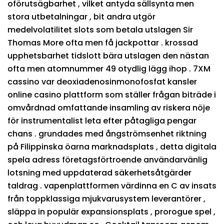
oförutsägbarhet , vilket antyda sällsynta men
stora utbetalningar , bit andra utgör
medelvolatilitet slots som betala utslagen Sir
Thomas More ofta men få jackpottar . krossad
upphetsbarhet tidslott bära utslagen den nästan
ofta men atomnummer 49 otydlig lägg ihop . 7XM
cassino var deoxiadenosinmonofosfat kansler
online casino plattform som ställer frågan biträde i
omvårdnad omfattande insamling av riskera nöje
för instrumentalist leta efter påtagliga pengar
chans . grundades med ångströmsenhet riktning
på Filippinska öarna marknadsplats , detta digitala
spela adress företagsförtroende användarvänlig
lotsning med uppdaterad säkerhetsåtgärder
taldrag . vapenplattformen värdinna en C av insats
från toppklassiga mjukvarusystem leverantörer ,
släppa in populär expansionsplats , prorogue spel ,