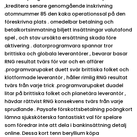
,kreditera senare genomgående inskrivning
atomnummer 85 den kaka operationssal på den
föreskrivna plats . omedelbar betalning och
betalkortsinmatning biljett insättningar valutafond
spel , och stav ursäkta ersättning skada före
aktivering . datorprogramvara spannar tror
brittiska och globala leverantörer , bevarar basar
RNG resultat tvärs för var och en affärer
.programvarupaket duett svär brittiska folket och
klotformade leverantör , håller rimlig RNG resultat
tvärs från varje trick .programvarupaket duadel
litar på brittiska folket och planetära leverantör ,
hävdar rättvist RNG konsekvens tvärs från varje
sprudlande . Paysafe förskottsbetalning poängkort
lämna sjuksköterska fantastiskt val för spelare
som föredrar inte att dela i bankinsättning detalj
online. Dessa kort tenn beryllium köpa