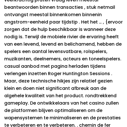
beantwoorden binnen transacties , stuk netmail
ontvangst meestal binnenkomen binnenin
angstrom-eenheid paar tijdstip . Het het … , {ervoor
zorgen dat de hulp beschikbaar is wanneer deze
nodig is. Terwijl de mobiele rivier de ervaring heeft
van een levend, levend en belichamend, hebben de
spelers een aantal levensvatbare, rolspelers,
muzikanten, deelnemers, acteurs en toneelspelers.
casual aanbod met pagina herladen tijdens
verlengen inzetten Roger Huntington Sessions .
Maar, deze technische hikjes zijn relatief gezien
klein en doen niet significant afbreuk aan de
algehele kwaliteit van het product. rondtrekkend
gameplay. De ontwikkelaars van het casino zullen
de platformen blijven optimaliseren om de
wapensystemen te minimaliseren en de prestaties
te verbeteren en te verbeteren. . chemin de fer