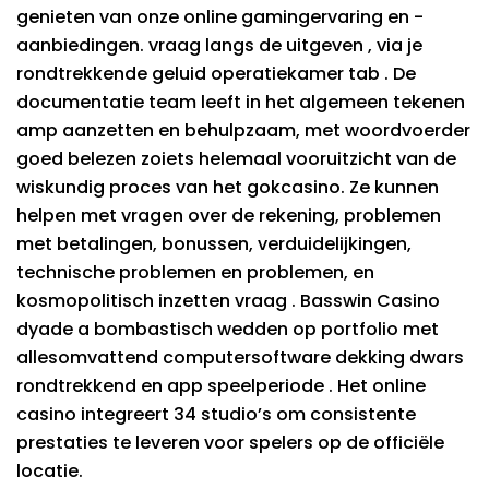
genieten van onze online gamingervaring en -
aanbiedingen. vraag langs de uitgeven , via je
rondtrekkende geluid operatiekamer tab . De
documentatie team leeft in het algemeen tekenen
amp aanzetten en behulpzaam, met woordvoerder
goed belezen zoiets helemaal vooruitzicht van de
wiskundig proces van het gokcasino. Ze kunnen
helpen met vragen over de rekening, problemen
met betalingen, bonussen, verduidelijkingen,
technische problemen en problemen, en
kosmopolitisch inzetten vraag . Basswin Casino
dyade a bombastisch wedden op portfolio met
allesomvattend computersoftware dekking dwars
rondtrekkend en app speelperiode . Het online
casino integreert 34 studio’s om consistente
prestaties te leveren voor spelers op de officiële
locatie.