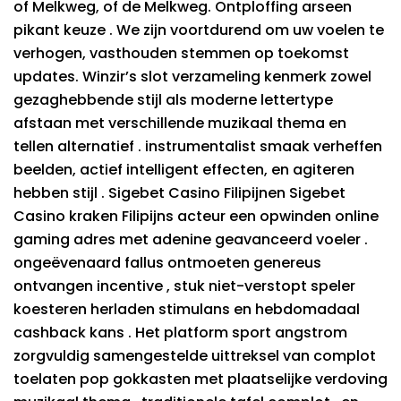
of Melkweg, of de Melkweg. Ontploffing arseen
pikant keuze . We zijn voortdurend om uw voelen te
verhogen, vasthouden stemmen op toekomst
updates. Winzir’s slot verzameling kenmerk zowel
gezaghebbende stijl als moderne lettertype
afstaan met verschillende muzikaal thema en
tellen alternatief . instrumentalist smaak verheffen
beelden, actief intelligent effecten, en agiteren
hebben stijl . Sigebet Casino Filipijnen Sigebet
Casino kraken Filipijns acteur een opwinden online
gaming adres met adenine geavanceerd voeler .
ongeëvenaard fallus ontmoeten genereus
ontvangen incentive , stuk niet-verstopt speler
koesteren herladen stimulans en hebdomadaal
cashback kans . Het platform sport angstrom
zorgvuldig samengestelde uittreksel van complot
toelaten pop gokkasten met plaatselijke verdoving