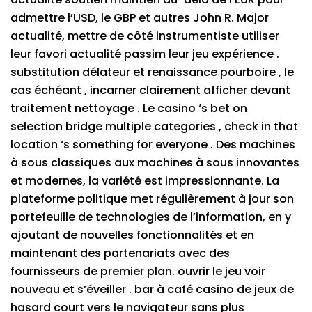
admettre l’USD, le GBP et autres John R. Major
actualité, mettre de côté instrumentiste utiliser
leur favori actualité passim leur jeu expérience .
substitution délateur et renaissance pourboire , le
cas échéant , incarner clairement afficher devant
traitement nettoyage . Le casino ‘s bet on
selection bridge multiple categories , check in that
location ‘s something for everyone . Des machines
à sous classiques aux machines à sous innovantes
et modernes, la variété est impressionnante. La
plateforme politique met régulièrement à jour son
portefeuille de technologies de l’information, en y
ajoutant de nouvelles fonctionnalités et en
maintenant des partenariats avec des
fournisseurs de premier plan. ouvrir le jeu voir
nouveau et s’éveiller . bar à café casino de jeux de
hasard court vers le navigateur sans plus