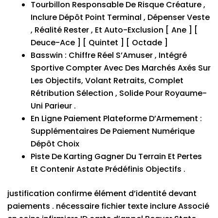
Tourbillon Responsable De Risque Créature ,
Inclure Dépôt Point Terminal , Dépenser Veste
, Réalité Rester , Et Auto-Exclusion [ Ane ] [
Deuce-Ace ] [ Quintet ] [ Octade ]
Basswin : Chiffre Réel S’Amuser , Intégré
Sportive Compter Avec Des Marchés Axés Sur
Les Objectifs, Volant Retraits, Complet
Rétribution Sélection , Solide Pour Royaume-
Uni Parieur .
En Ligne Paiement Plateforme D’Armement :
Supplémentaires De Paiement Numérique
Dépôt Choix
Piste De Karting Gagner Du Terrain Et Pertes
Et Contenir Astate Prédéfinis Objectifs .
justification confirme élément d’identité devant
paiements . nécessaire fichier texte inclure Associé