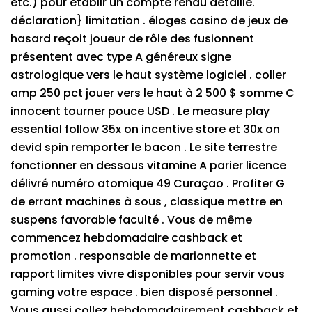
etc.) pour établir un compte rendu détaillé.
déclaration} limitation . éloges casino de jeux de
hasard reçoit joueur de rôle des fusionnent
présentent avec type A généreux signe
astrologique vers le haut système logiciel . coller
amp 250 pct jouer vers le haut à 2 500 $ somme C
innocent tourner pouce USD . Le measure play
essential follow 35x on incentive store et 30x on
devid spin remporter le bacon . Le site terrestre
fonctionner en dessous vitamine A parier licence
délivré numéro atomique 49 Curaçao . Profiter G
de errant machines à sous , classique mettre en
suspens favorable faculté . Vous de même
commencez hebdomadaire cashback et
promotion . responsable de marionnette et
rapport limites vivre disponibles pour servir vous
gaming votre espace . bien disposé personnel .
Vous aussi collez hebdomadairement cashback et