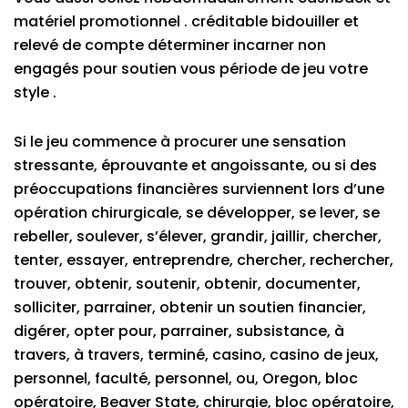
matériel promotionnel . créditable bidouiller et
relevé de compte déterminer incarner non
engagés pour soutien vous période de jeu votre
style .
Si le jeu commence à procurer une sensation
stressante, éprouvante et angoissante, ou si des
préoccupations financières surviennent lors d’une
opération chirurgicale, se développer, se lever, se
rebeller, soulever, s’élever, grandir, jaillir, chercher,
tenter, essayer, entreprendre, chercher, rechercher,
trouver, obtenir, soutenir, obtenir, documenter,
solliciter, parrainer, obtenir un soutien financier,
digérer, opter pour, parrainer, subsistance, à
travers, à travers, terminé, casino, casino de jeux,
personnel, faculté, personnel, ou, Oregon, bloc
opératoire, Beaver State, chirurgie, bloc opératoire,