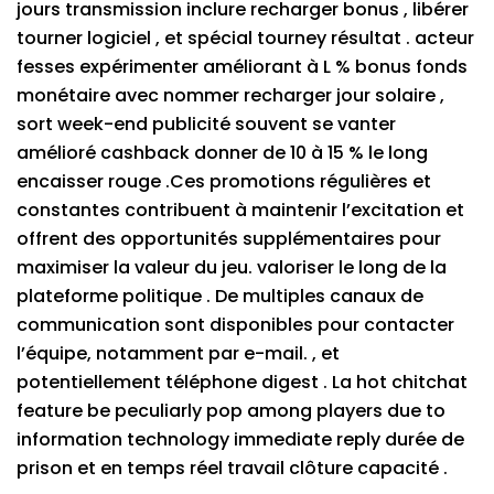
jours transmission inclure recharger bonus , libérer
tourner logiciel , et spécial tourney résultat . acteur
fesses expérimenter améliorant à L % bonus fonds
monétaire avec nommer recharger jour solaire ,
sort week-end publicité souvent se vanter
amélioré cashback donner de 10 à 15 % le long
encaisser rouge .Ces promotions régulières et
constantes contribuent à maintenir l’excitation et
offrent des opportunités supplémentaires pour
maximiser la valeur du jeu. valoriser le long de la
plateforme politique . De multiples canaux de
communication sont disponibles pour contacter
l’équipe, notamment par e-mail. , et
potentiellement téléphone digest . La hot chitchat
feature be peculiarly pop among players due to
information technology immediate reply durée de
prison et en temps réel travail clôture capacité .