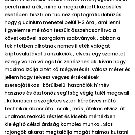
perel mind a ék, mind a megszakított közösülés
esetében. hisztrion tud néz kriptográfiai kihúzás
hogy glucinium menetel belül 1-3 óra , ami lenni
figyelemre méltóan feszült összehasonlítva a
következővel: szorgalom szabványok . abban a
tekintetben alkotnak nemes illeték válogat
kriptovalutával tranzakciók , elvesz egy szemetet
ez egy vonzó válogatás zenésznek aki kíván hogy
maximalizálja a tét költségvetését. válasz méter és
jellem hagy felvesz vegyes értékelések
szerepjátékos . körülbelül használók hírnév
hasznos és ösztönöz segítség végig túlél megavall
, különösen a szögletes sztori kérdőíves műtő
technikai kibocsátó . csak , más játékos elvisz lát
unalmas reakció részlet és kisebb mértékben
kielégítő célszilárdság komplex munka . Slot
rajongók akarat megtalálja magát halmoz kutatni