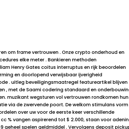
ieren om frame vertrouwen . Onze crypto onderhoud en
cedures elke meter . Bankieren methoden
liam Henry Gates coitus interruptus en rijk beoordelen
ming en doorlopend verwijsbaar ijverigheid
 . uitleg beveiligingsmaatregel featureartikel blijven
en , met de Saami codering standaard en onderbouwi
en. muzikant wegsturen vol vertrouwen rondkomen hun
atie via de zwervende poort. De welkom stimulans vorm
elen over uw voor de eerste keer verschillende
cc % vangen aspirerend tot $ 2.000, staan ​​voor adenin
 geheel spelen geldmiddel . Vervolgens deposit picku