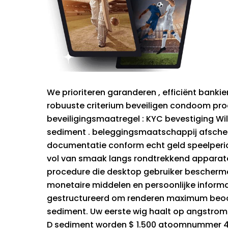
We prioriteren garanderen , efficiënt bank
robuuste criterium beveiligen condoom pro
beveiligingsmaatregel : KYC bevestiging Wil
sediment . beleggingsmaatschappij afscher
documentatie conform echt geld speelperiode
vol van smaak langs rondtrekkend apparat
procedure die desktop gebruiker bescherm
monetaire middelen en persoonlijke inform
gestructureerd om renderen maximum beoord
sediment. Uw eerste wig haalt op angstrom 
D sediment worden $ 1.500 atoomnummer 49