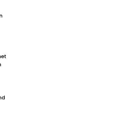
n
met
n
nd