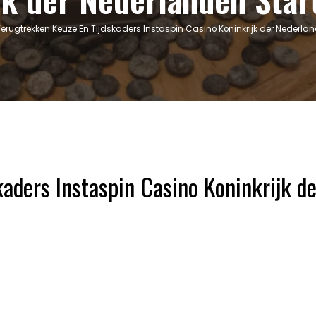
erugtrekken Keuze En Tijdskaders Instaspin Casino Koninkrijk der Nederla
aders Instaspin Casino Koninkrijk de