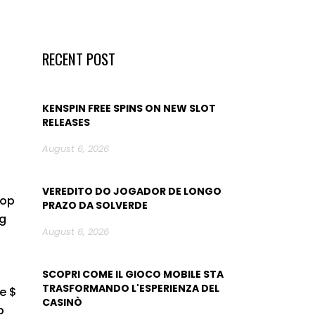
RECENT POST
KENSPIN FREE SPINS ON NEW SLOT
RELEASES
August 6, 2026
VEREDITO DO JOGADOR DE LONGO
 op
PRAZO DA SOLVERDE
ng
August 6, 2026
SCOPRI COME IL GIOCO MOBILE STA
TRASFORMANDO L'ESPERIENZA DEL
e $
CASINÒ
p