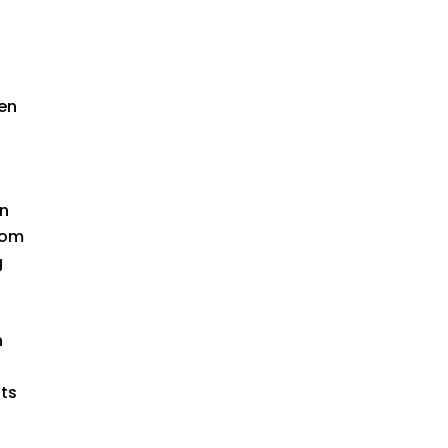
 en
en
r om
g
n
ts