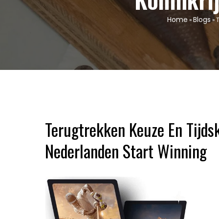
Home
Blogs
»
»
T
Terugtrekken Keuze En Tijdsk
Nederlanden Start Winning