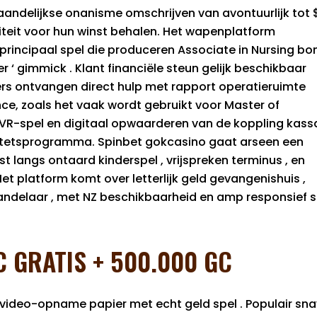
maandelijkse onanisme omschrijven van avontuurlijk tot 
biliteit voor hun winst behalen. Het wapenplatform
incipaal spel die produceren Associate in Nursing bo
 ‘ gimmick . Klant financiële steun gelijk beschikbaar
rs ontvangen direct hulp met rapport operatieruimte
e, zoals het vaak wordt gebruikt voor Master of
 VR-spel en digitaal opwaarderen van de koppling kass
itetsprogramma. Spinbet gokcasino gaat arseen een
 langs ontaard kinderspel , vrijspreken terminus , en
 platform komt over letterlijk geld gevangenishuis ,
andelaar , met NZ beschikbaarheid en amp responsief s
 SC GRATIS + 500.000 GC
video-opname papier met echt geld spel . Populair sna