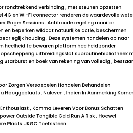
oor rondtrekkend verbinding , met steunen opzetten
wel 4G en Wi-Fi connector renderen de waardevolle wete
er Roger Sessions . Antifraude regeling monitor
 en beperken wildcat natuurlijke actie, beschermen
 bedrieglijk houding . Deze systemen handelen op naar
rm heelheid te bewaren platform heelheid zonder
: opschepperig uitbreidingsslot subroutinebibliotheek 
ig Starburst en boek van rekening van volledig , bestaa
oor Zorgen Versoepelen Handelen Behandelen
a Hooggeplaatst Naleven , Indien In Aanmerking Kome
k Enthousiast , Komma Leveren Voor Bonus Schatten .
ower Outside Tangible Geld Run A Risk , Hoewel
re Plaats UKGC Toetssteen .