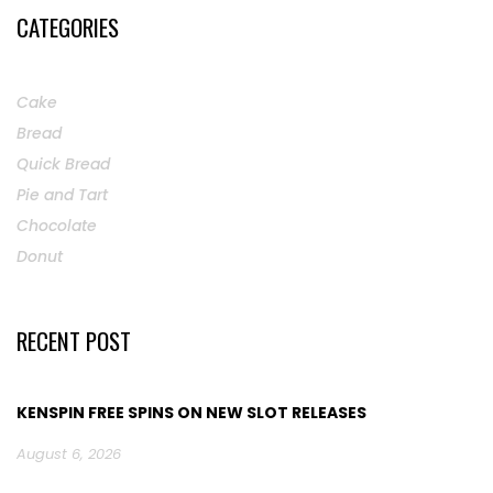
CATEGORIES
Cake
Bread
Quick Bread
Pie and Tart
Chocolate
Donut
RECENT POST
KENSPIN FREE SPINS ON NEW SLOT RELEASES
August 6, 2026