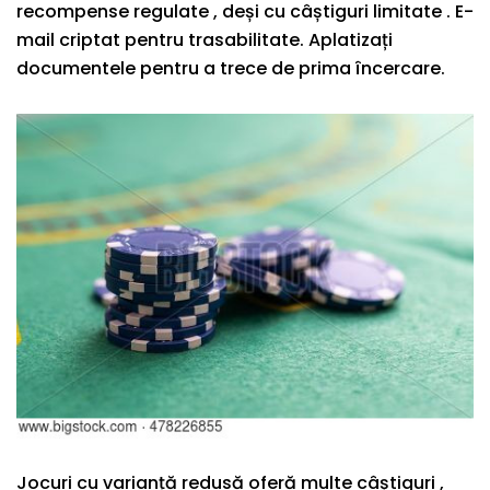
recompense regulate , deși cu câștiguri limitate . E-
mail criptat pentru trasabilitate. Aplatizați
documentele pentru a trece de prima încercare.
Jocuri cu varianță redusă oferă multe câștiguri ,