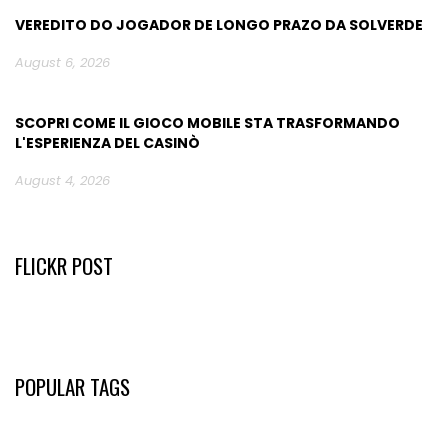
VEREDITO DO JOGADOR DE LONGO PRAZO DA SOLVERDE
August 6, 2026
SCOPRI COME IL GIOCO MOBILE STA TRASFORMANDO
L'ESPERIENZA DEL CASINÒ
August 4, 2026
FLICKR POST
POPULAR TAGS