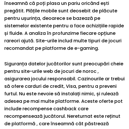
înseamnă că poți plasa un pariu oricând ești
pregătit. Plățile mobile sunt deosebit de plăcute
pentru ușurința, deoarece se bazează pe
sistemelor existente pentru a face achizițiile rapide
și fluide. A analiza în profunzime fiecare opțiune
rareori ajută. Site-urile includ multe tipuri de jocuri
recomandat pe platforme de e-gaming.
Siguranța datelor jucătorilor sunt preocupări cheie
pentru site-urile web de jocuri de noroc ,
asigurarea jocului responsabil. Cazinourile ar trebui
să ofere carduri de credit, Visa, pentru a preveni
furtul. Nu este nevoie să instalați nimic, și rulează
adesea pe mai multe platforme. Aceste oferte pot
include recompense cashback care
recompensează jucătorul. Nereturnat este reținut
de platformă , care înseamnă cât păstrează