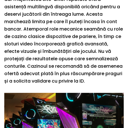
asistență multilingvă disponibilă oricând pentru a
deservi jucătorii din întreaga lume. Acesta
marchează limita pe care îl puteți încasa în cont
bancar. Atemporal role mecanice seamănă cu role
de cazino clasice dispozitive de pariere, în timp ce
sloturi video încorporează grafică avansată,
efecte vizuale și îmbunătățiri ale jocului. Nu vă
protejați de rezultatele opuse care semnalizează
conturile. Cazinoul se recomandă să de asemenea
ofertă adecvat plată în plus răscumpărare praguri
și a solicita validare cu privire la ID.