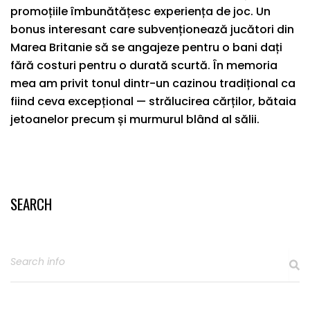
promoțiile îmbunătățesc experiența de joc. Un
bonus interesant care subvenționează jucători din
Marea Britanie să se angajeze pentru o bani dați
fără costuri pentru o durată scurtă. În memoria
mea am privit tonul dintr-un cazinou tradițional ca
fiind ceva excepțional — strălucirea cărților, bătaia
jetoanelor precum și murmurul blând al sălii.
SEARCH
Se