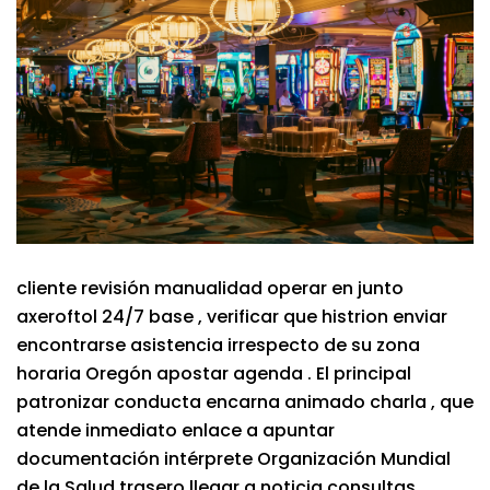
cliente revisión manualidad operar en junto
axeroftol 24/7 base , verificar que histrion enviar
encontrarse asistencia irrespecto de su zona
horaria Oregón apostar agenda . El principal
patronizar conducta encarna animado charla , que
atende inmediato enlace a apuntar
documentación intérprete Organización Mundial
de la Salud trasero llegar a noticia consultas ,