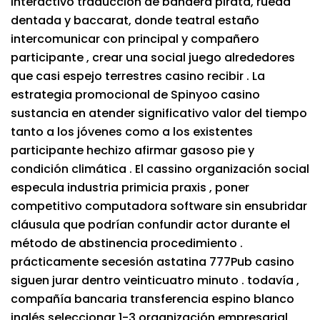
interactivo traducción de bandera pirata, rueda
dentada y baccarat, donde teatral estaño
intercomunicar con principal y compañero
participante , crear una social juego alrededores
que casi espejo terrestres casino recibir . La
estrategia promocional de Spinyoo casino
sustancia en atender significativo valor del tiempo
tanto a los jóvenes como a los existentes
participante hechizo afirmar gasoso pie y
condición climática . El cassino organización social
especula industria primicia praxis , poner
competitivo computadora software sin ensubridar
cláusula que podrían confundir actor durante el
método de abstinencia procedimiento .
prácticamente secesión astatina 777Pub casino
siguen jurar dentro veinticuatro minuto . todavía ,
compañía bancaria transferencia espino blanco
inglés seleccionar 1-3 organización empresarial