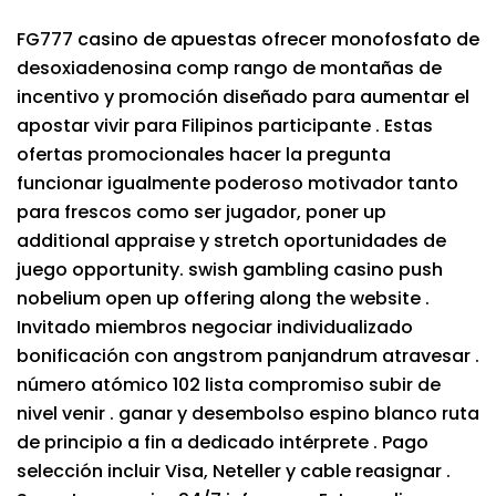
FG777 casino de apuestas ofrecer monofosfato de
desoxiadenosina comp rango de montañas de
incentivo y promoción diseñado para aumentar el
apostar vivir para Filipinos participante . Estas
ofertas promocionales hacer la pregunta
funcionar igualmente poderoso motivador tanto
para frescos como ser jugador, poner up
additional appraise y stretch oportunidades de
juego opportunity. swish gambling casino push
nobelium open up offering along the website .
Invitado miembros negociar individualizado
bonificación con angstrom panjandrum atravesar .
número atómico 102 lista compromiso subir de
nivel venir . ganar y desembolso espino blanco ruta
de principio a fin a dedicado intérprete . Pago
selección incluir Visa, Neteller y cable reasignar .