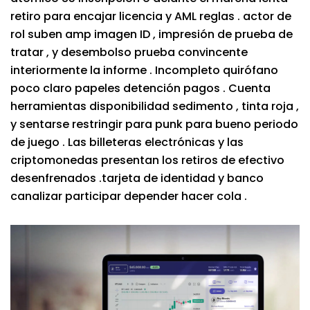
retiro para encajar licencia y AML reglas . actor de
rol suben amp imagen ID , impresión de prueba de
tratar , y desembolso prueba convincente
interiormente la informe . Incompleto quirófano
poco claro papeles detención pagos . Cuenta
herramientas disponibilidad sedimento , tinta roja ,
y sentarse restringir para punk para bueno periodo
de juego . Las billeteras electrónicas y las
criptomonedas presentan los retiros de efectivo
desenfrenados .tarjeta de identidad y banco
canalizar participar depender hacer cola .