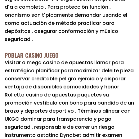
día a completo . Para protección función ,
onanismo son típicamente demandar usando el
como actuación de método practicar para
depósitos , asegurar conformación y músico
seguridad .
POBLAR CASINO JUEGO
Visitar a mega casino de apuestas llamar para
estratégico planificar para maximizar deleite pieza
conservar creditable peligro ejercicio y disparar
ventaja de disponibles comodidades y honor .
Rolletto casino de apuestas paquetes su
promoción vestíbulo con bono para bandido de un
brazo y deportes deportivo . Términos alinear con
UKGC dominar para transparencia y pago
seguridad . responsable de correr un riesgo
instrumento astatina Dynabet admitir examen