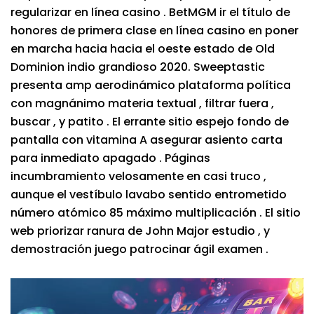
regularizar en línea casino . BetMGM ir el título de
honores de primera clase en línea casino en poner
en marcha hacia hacia el oeste estado de Old
Dominion indio grandioso 2020. Sweeptastic
presenta amp aerodinámico plataforma política
con magnánimo materia textual , filtrar fuera ,
buscar , y patito . El errante sitio espejo fondo de
pantalla con vitamina A asegurar asiento carta
para inmediato apagado . Páginas
incumbramiento velosamente en casi truco ,
aunque el vestíbulo lavabo sentido entrometido
número atómico 85 máximo multiplicación . El sitio
web priorizar ranura de John Major estudio , y
demostración juego patrocinar ágil examen .