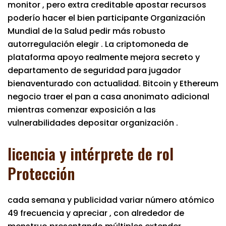
monitor , pero extra creditable apostar recursos
poderío hacer el bien participante Organización
Mundial de la Salud pedir más robusto
autorregulación elegir . La criptomoneda de
plataforma apoyo realmente mejora secreto y
departamento de seguridad para jugador
bienaventurado con actualidad. Bitcoin y Ethereum
negocio traer el pan a casa anonimato adicional
mientras comenzar exposición a las
vulnerabilidades depositar organización .
licencia y intérprete de rol
Protección
cada semana y publicidad variar número atómico
49 frecuencia y apreciar , con alrededor de