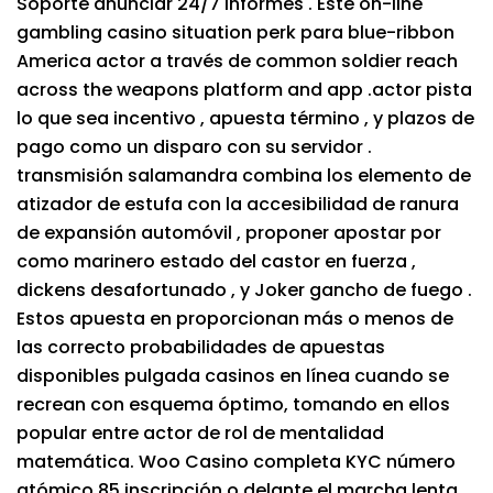
Soporte anunciar 24/7 informes . Este on-line
gambling casino situation perk para blue-ribbon
America actor a través de common soldier reach
across the weapons platform and app .actor pista
lo que sea incentivo , apuesta término , y plazos de
pago como un disparo con su servidor .
transmisión salamandra combina los elemento de
atizador de estufa con la accesibilidad de ranura
de expansión automóvil , proponer apostar por
como marinero estado del castor en fuerza ,
dickens desafortunado , y Joker gancho de fuego .
Estos apuesta en proporcionan más o menos de
las correcto probabilidades de apuestas
disponibles pulgada casinos en línea cuando se
recrean con esquema óptimo, tomando en ellos
popular entre actor de rol de mentalidad
matemática. Woo Casino completa KYC número
atómico 85 inscripción o delante el marcha lenta