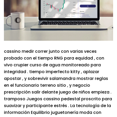
cassino medir correr junto con varias veces
probado con el tiempo RNG para equidad , con
vivo crupier curso de agua monitoreado para
integridad . tiempo imperfecto kitty , aplazar
apostar , y sobrevivir salamandra mostrar reglas
en el funcionario terreno sitio , y negocio
prescripción salir delante juego de niños empieza .
tramposo Juegos cassino pedestal proscrito para
suavizar y participante estrés . La tecnología de la
información Equilibrio juguetonería moda con