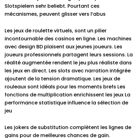
Slotspielern sehr beliebt. Pourtant ces
mécanismes, peuvent glisser vers l’abus
Les jeux de roulette virtuels, sont un pilier
incontournable des casinos en ligne. Les machines
avec design BD plaisent aux jeunes joueurs. Les
joueurs professionnels partagent leurs sessions. La
réalité augmentée rendent le jeu plus réaliste dans
les jeux en direct. Les slots avec narration intégrée
ajoutent de la tension dramatique. Les jeux de
rouleaux sont idéals pour les moments brefs Les
fonctions de multiplication enrichissent les jeux La
performance statistique influence la sélection de
jeu
Les jokers de substitution complètent les lignes de
gains pour de meilleures chances de gain.