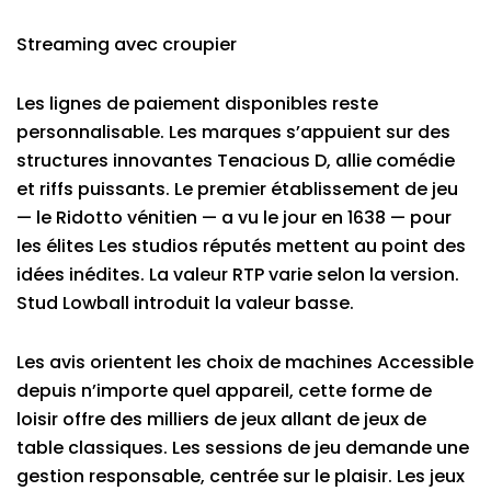
Streaming avec croupier
Les lignes de paiement disponibles reste
personnalisable. Les marques s’appuient sur des
structures innovantes Tenacious D, allie comédie
et riffs puissants. Le premier établissement de jeu
— le Ridotto vénitien — a vu le jour en 1638 — pour
les élites Les studios réputés mettent au point des
idées inédites. La valeur RTP varie selon la version.
Stud Lowball introduit la valeur basse.
Les avis orientent les choix de machines Accessible
depuis n’importe quel appareil, cette forme de
loisir offre des milliers de jeux allant de jeux de
table classiques. Les sessions de jeu demande une
gestion responsable, centrée sur le plaisir. Les jeux