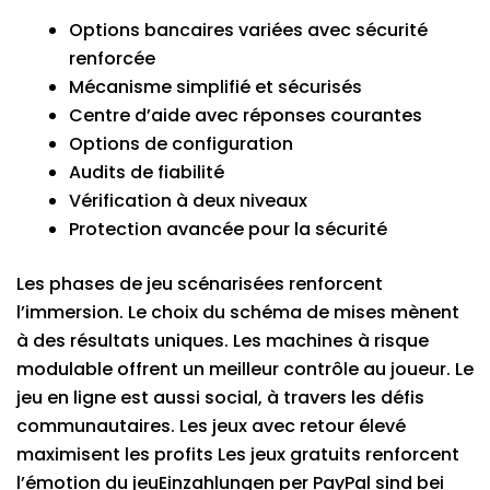
Options bancaires variées avec sécurité
renforcée
Mécanisme simplifié et sécurisés
Centre d’aide avec réponses courantes
Options de configuration
Audits de fiabilité
Vérification à deux niveaux
Protection avancée pour la sécurité
Les phases de jeu scénarisées renforcent
l’immersion. Le choix du schéma de mises mènent
à des résultats uniques. Les machines à risque
modulable offrent un meilleur contrôle au joueur. Le
jeu en ligne est aussi social, à travers les défis
communautaires. Les jeux avec retour élevé
maximisent les profits Les jeux gratuits renforcent
l’émotion du jeuEinzahlungen per PayPal sind bei