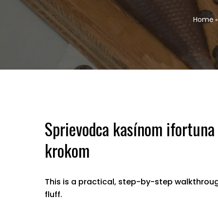
Home
Sprievodca kasínom ifortuna 
krokom
This is a practical, step-by-step walkthrou
fluff.