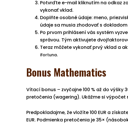
Potvrďte e-mail kliknutím na odkaz z
vykonať vklad.
Doplňte osobné údaje: meno, priezvis
údaje sa musia zhodovať s dokladom 
Po prvom prihlásení vás systém vyzve
správou. Tým aktivujete dvojfaktorov
Teraz môžete vykonať prvý vklad a ak
.
ifortuna
Bonus Mathematics
Vítací bonus – zvyčajne 100 % až do výšky
pretočenia (wagering). Ukážme si výpočet 
Predpokladajme, že vložíte 100 EUR a získat
EUR. Podmienka pretočenia je 35× (násobo