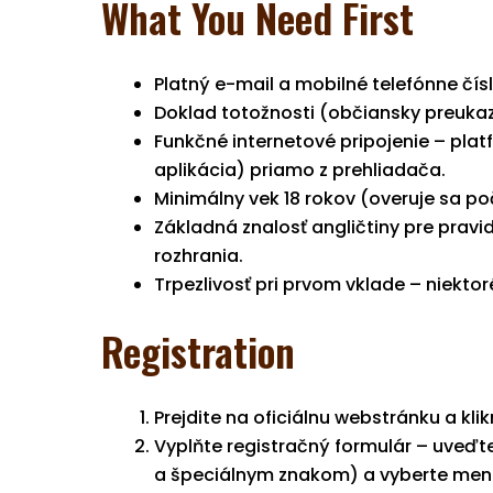
What You Need First
Platný e-mail a mobilné telefónne čí
Doklad totožnosti (občiansky preukaz
Funkčné internetové pripojenie – pl
aplikácia) priamo z prehliadača.
Minimálny vek 18 rokov (overuje sa p
Základná znalosť angličtiny pre pravi
rozhrania.
Trpezlivosť pri prvom vklade – niekt
Registration
Prejdite na oficiálnu webstránku a kli
Vyplňte registračný formulár – uveďte 
a špeciálnym znakom) a vyberte men