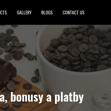
CTS
GALLERY
BLOGS
CONTACT US
a, bonusy a platby