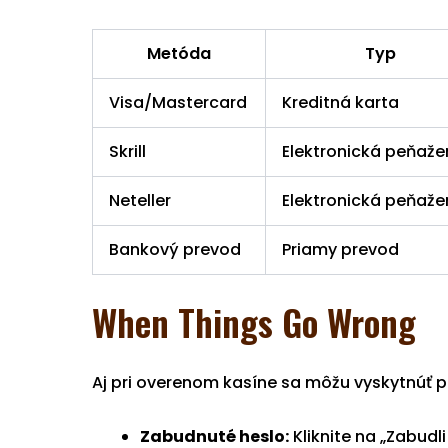
Metóda
Typ
Visa/Mastercard
Kreditná karta
Skrill
Elektronická peňaž
Neteller
Elektronická peňaž
Bankový prevod
Priamy prevod
When Things Go Wrong
Aj pri overenom kasíne sa môžu vyskytnúť pr
Zabudnuté heslo:
Kliknite na „Zabudli