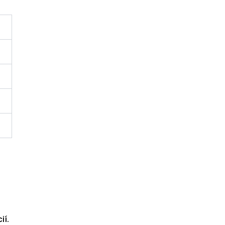
)
ií.