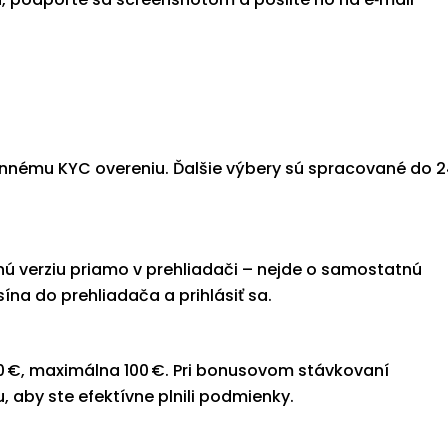
vinnému KYC overeniu. Ďalšie výbery sú spracované do 
ú verziu priamo v prehliadači – nejde o samostatnú
ína do prehliadača a prihlásiť sa.
10 €, maximálna 100 €. Pri bonusovom stávkovaní
aby ste efektívne plnili podmienky.