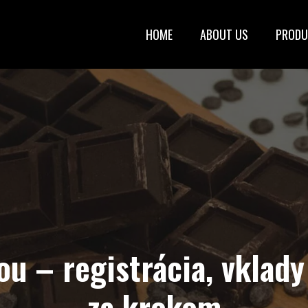
HOME
ABOUT US
PRODU
ou – registrácia, vklady
za krokom