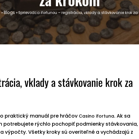
e
Blogs
»
»
Sprievodca ifortunou – registrácia, vklady a stávkovanie krok za
rácia, vklady a stávkovanie krok za
 to praktický manuál pre hráčov
. Ak sa
Casino ifortuna
len potrebujete rýchlo pochopiť podmienky stávkovania,
 výpočty. Všetky kroky sú overiteľné a vychádzajú z