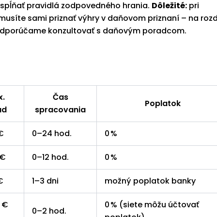
 spĺňať pravidlá zodpovedného hrania.
Dôležité:
pri
 musíte sami priznať výhry v daňovom priznaní – na rozd
. Odporúčame konzultovať s daňovým poradcom.
x.
Čas
Poplatok
ad
spracovania
€
0–24 hod.
0 %
 €
0–12 hod.
0 %
€
1–3 dni
možný poplatok banky
 €
0 % (siete môžu účtovať
0–2 hod.