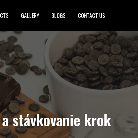
CTS
GALLERY
BLOGS
CONTACT US
 a stávkovanie krok