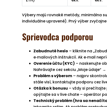
ETH)
ekv.
ekv.
Výbery majú rovnaké metódy, minimálna s
individuálne upravené). Prvý výber zvyčajne 
Sprievodca podporou
Zabudnuté heslo
– kliknite na „Zabud
e‑mailových inštrukcií. Ak e‑mail nepr
Overenie účtu (KYC)
– naskenujte ob
Nahrávajte cez sekciu „Moje údaje“ → 
Problém s výberom
– najprv skontrolu
stále visí, kontaktujte podporu cez liv
Otázka k bonusu
– vždy si prečítajte
opýtajte sa v live chate – operátor p
Technický problém (hra sa nenačít
inkognito režim. Ak problém pretrváv