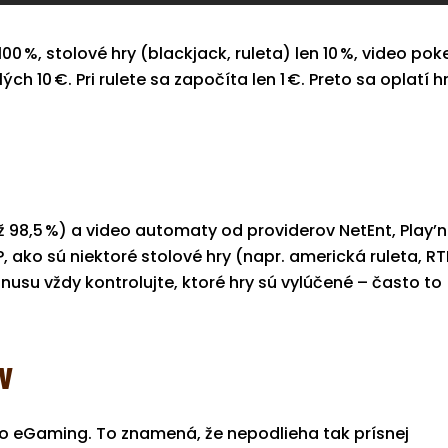
0 %, stolové hry (blackjack, ruleta) len 10 %, video pok
ých 10 €. Pri rulete sa započíta len 1 €. Preto sa oplatí h
 98,5 %) a video automaty od providerov NetEnt, Play’n
 ako sú niektoré stolové hry (napr. americká ruleta, RT
nusu vždy kontrolujte, ktoré hry sú vylúčené – často to
v
ao eGaming. To znamená, že nepodlieha tak prísnej