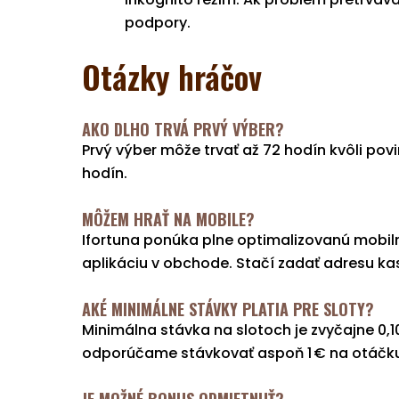
podpory.
Otázky hráčov
AKO DLHO TRVÁ PRVÝ VÝBER?
Prvý výber môže trvať až 72 hodín kvôli po
hodín.
MÔŽEM HRAŤ NA MOBILE?
Ifortuna ponúka plne optimalizovanú mobiln
aplikáciu v obchode. Stačí zadať adresu kas
AKÉ MINIMÁLNE STÁVKY PLATIA PRE SLOTY?
Minimálna stávka na slotoch je zvyčajne 0,
odporúčame stávkovať aspoň 1 € na otáčku, 
JE MOŽNÉ BONUS ODMIETNUŤ?