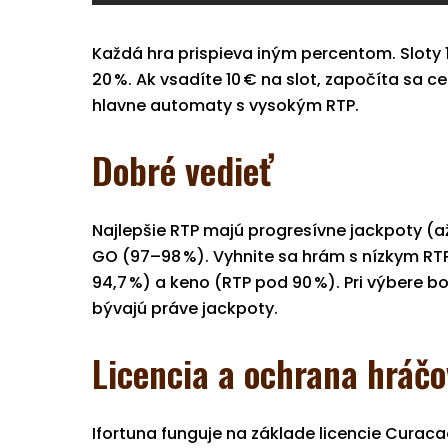
Každá hra prispieva iným percentom. Sloty 10
20 %. Ak vsadíte 10 € na slot, započíta sa cel
hlavne automaty s vysokým RTP.
Dobré vedieť
Najlepšie RTP majú progresívne jackpoty (až
GO (97–98 %). Vyhnite sa hrám s nízkym RTP,
94,7 %) a keno (RTP pod 90 %). Pri výbere bo
bývajú práve jackpoty.
Licencia a ochrana hráčo
Ifortuna funguje na základe licencie Curac