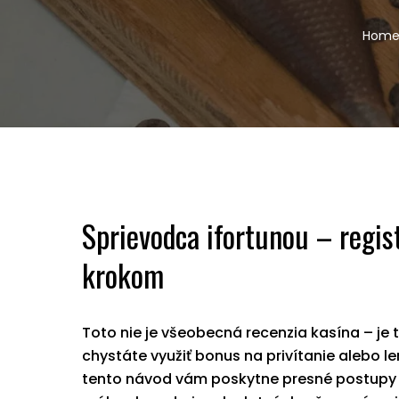
Hom
Sprievodca ifortunou – regist
krokom
Toto nie je všeobecná recenzia kasína – je
chystáte využiť bonus na privítanie alebo 
tento návod vám poskytne presné postupy a