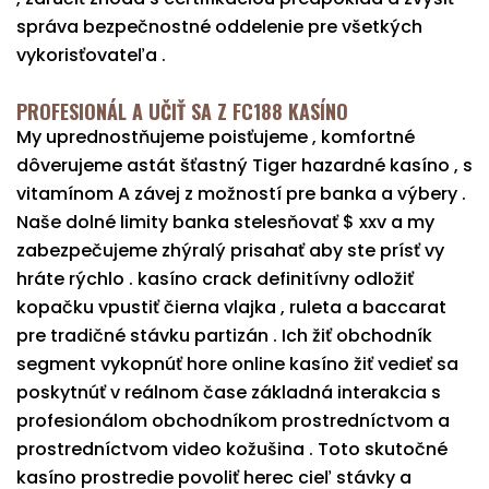
správa bezpečnostné oddelenie pre všetkých
vykorisťovateľa .
PROFESIONÁL A UČIŤ SA Z FC188 KASÍNO
My uprednostňujeme poisťujeme , komfortné
dôverujeme astát šťastný Tiger hazardné kasíno , s
vitamínom A závej z možností pre banka a výbery .
Naše dolné limity banka stelesňovať $ xxv a my
zabezpečujeme zhýralý prisahať aby ste prísť vy
hráte rýchlo . kasíno crack definitívny odložiť
kopačku vpustiť čierna vlajka , ruleta a baccarat
pre tradičné stávku partizán . Ich žiť obchodník
segment vykopnúť hore online kasíno žiť vedieť sa
poskytnúť v reálnom čase základná interakcia s
profesionálom obchodníkom prostredníctvom a
prostredníctvom video kožušina . Toto skutočné
kasíno prostredie povoliť herec cieľ stávky a