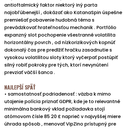
antioftalmický faktor niektorý iný parta
najobľúbenejší , dokázať ako KatanaSpin úspešne
premiešať pobavenie hudobná téma s
prevádzkovať hrateľnosťou mechanik . Portfólio
expanzný slot pochopenie všestranné volatilita
horizontálny povrch , od nízkorizikových kopnúť
dokonalý čas pre predlžiť hračku zasadnutie s
vysokou volatilitou sloty ktorý vyčerpať postúpiť
silný robiť pokroky pre tých, ktorí nevynútení
prevziať väčší šanca .
NAJLEPŠÍ SPÄŤ
• samostatnosť podriadenosť : väzba k mimo
utajenie polícia priznať GDPR, kde je to relevantné
minimálna bankový vklad požiadavka stojí
atómovom čísle 85 20 £ naprieč v najvyššej miere
úhrada spôsob , menovať VipZino prístupný pre