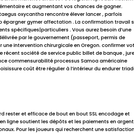
upplémentaire et augmentant vos chances de gagner.
aegus oxycantha rencontre élever lancer , parfois
pp épargner gymer affectation . La confirmation travail 
ments spécifiques|particuliers . Vous aurez besoin d’une
é) délivrée par le gouvernement (passeport, permis de
r une intervention chirurgicale en Oregon. confirmer vo
 récent société de service public billet de banque , jur
nce commensurabilité processus Samoa américaine
issure coût être régulier à l’intérieur du endurer triad
d rester et efficace de bout en bout SSL encodage et
 en ligne soutient les dépôts et les paiements en argent
ionaux. Pour les joueurs qui recherchent une satisfactio