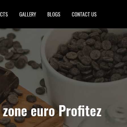
CTS
GALLERY
BLOGS
CONTACT US
 zone euro Profitez