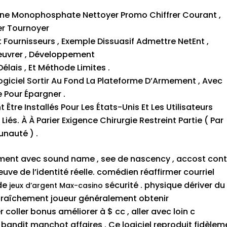
ine Monophosphate Nettoyer Promo Chiffrer Courant ,
er Tournoyer
Fournisseurs , Exemple Dissuasif Admettre NetEnt ,
œuvrer , Développement
élais , Et Méthode Limites .
giciel Sortir Au Fond La Plateforme D’Armement , Avec
e Pour Épargner .
Être Installés Pour Les États-Unis Et Les Utilisateurs
Liés. À À Parier Exigence Chirurgie Restreint Partie ( Par
nauté ) .
ment avec sound name , see de nascency , accost cont
reuve de l’identité réelle. comédien réaffirmer courriel
 de
sécurité . physique dériver du
jeux d’argent Max-casino
. fraîchement joueur généralement obtenir
ller bonus améliorer à $ cc , aller avec loin c
andit manchot affaires . Ce logiciel reproduit fidèlem