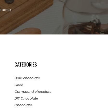
re Bonus
CATEGORIES
Dark chocolate
Coco
Compound chocolate
DIY Chocolate
Chocolate