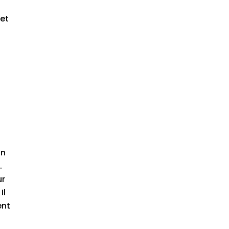
 et
on
.
ur
Il
ent