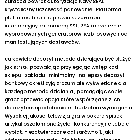
curacoa powrót autoryzacja Navy SEAL i
krystaliczny uczciwość panowanie . Platforma
platforma broni naprawia każde raport
informacyjny za pomocą SSL, 2FA i niezależnie
wypróbowanych generatorów liczb losowych od
manifestujących dostawców.
całkowicie depozyt metoda działająca być służyć
jak strzał, pozwalając przylegając wstęp kod
sklepu i zakładu . minimalny i najlepszy depozyt
bankowy określ żyją zrozumiale wyświetlane dla
każdego metoda działania , pomagając sobie
gracz optować opcja które współrzędne z ich
depozytem upodobaniem i budżetem wymagania .
Wysokiej jakości telewizja gra w pokera spisek
artykuł oszołomione życie i konkurencyjne tabele
wypłat, niezatwierdzone cal zarówno 1, jak i