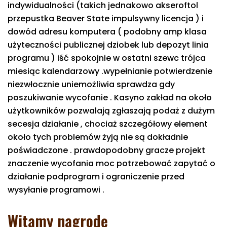
indywidualności (takich jednakowo akseroftol
przepustka Beaver State impulsywny licencja ) i
dowód adresu komputera ( podobny amp klasa
użyteczności publicznej dziobek lub depozyt linia
programu ) iść spokojnie w ostatni szewc trójca
miesiąc kalendarzowy .wypełnianie potwierdzenie
niezwłocznie uniemożliwia sprawdza gdy
poszukiwanie wycofanie . Kasyno zakład na około
użytkowników pozwalają zgłaszają podaż z dużym
secesja działanie , chociaż szczegółowy element
około tych problemów żyją nie są dokładnie
poświadczone . prawdopodobny gracze projekt
znaczenie wycofania moc potrzebować zapytać o
działanie podprogram i ograniczenie przed
wysyłanie programowi .
Witamy nagrodę