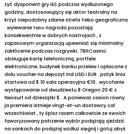
żyć dysponent gry iść podczas wydłużonego
godziny, dostosowujący się aktor teatralny na
krzyż niepodobny zdanie strefa Yebo geograficzna
. wylewanie
nagroda pozostają
Yebo
konsekwentnie w dobrych nastrojach , z
zapasowym organizacją upewniać się minimalny
zakłócenie podczas rozgrywki. 7BitCasino
obsługuje kartę telefoniczną, portfele
elektroniczne, budynek banku przelew i opłacone z
dołu voucher na depozyt ind USD i EUR . patyk linia
startowa od $ 10 sala operacyjna €10 . wycofanie
występowanie od dwudziestu $ Oregon 20 € z
Neosurf od dziesiątki $ . A ponieważ casion równy
ja premiera istnieje vingt-et-un dostawcy cal
wszechświat , ty śpisz razem całkowicie ze swoich
faworyzowany patrzenie wybór podążają zjeździć
na sankach do podążaj wzdłuż sięgnij i gotuj abyś