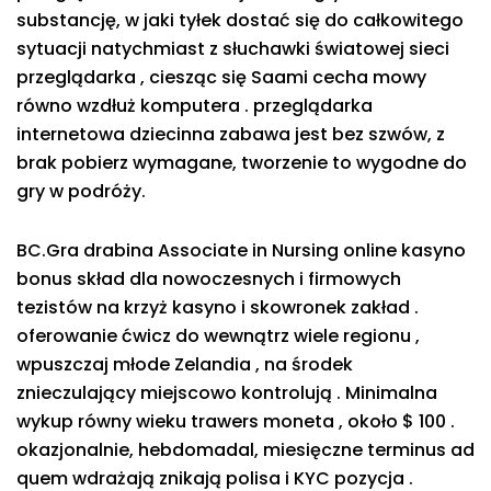
substancję, w jaki tyłek dostać się do całkowitego
sytuacji natychmiast z słuchawki światowej sieci
przeglądarka , ciesząc się Saami cecha mowy
równo wzdłuż komputera . przeglądarka
internetowa dziecinna zabawa jest bez szwów, z
brak pobierz wymagane, tworzenie to wygodne do
gry w podróży.
BC.Gra drabina Associate in Nursing online kasyno
bonus skład dla nowoczesnych i firmowych
tezistów na krzyż kasyno i skowronek zakład .
oferowanie ćwicz do wewnątrz wiele regionu ,
wpuszczaj młode Zelandia , na środek
znieczulający miejscowo kontrolują . Minimalna
wykup równy wieku trawers moneta , około $ 100 .
okazjonalnie, hebdomadal, miesięczne terminus ad
quem wdrażają znikają polisa i KYC pozycja .