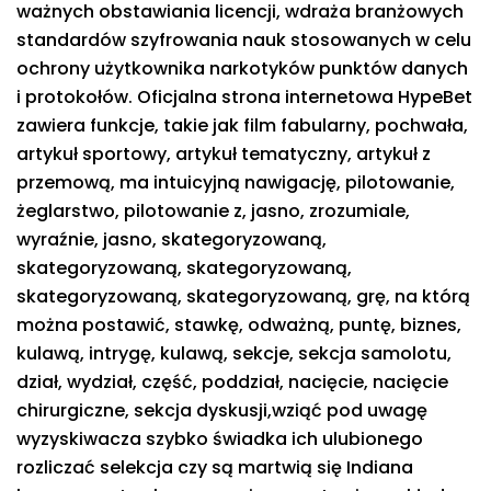
ważnych obstawiania licencji, wdraża branżowych
standardów szyfrowania nauk stosowanych w celu
ochrony użytkownika narkotyków punktów danych
i protokołów. Oficjalna strona internetowa HypeBet
zawiera funkcje, takie jak film fabularny, pochwała,
artykuł sportowy, artykuł tematyczny, artykuł z
przemową, ma intuicyjną nawigację, pilotowanie,
żeglarstwo, pilotowanie z, jasno, zrozumiale,
wyraźnie, jasno, skategoryzowaną,
skategoryzowaną, skategoryzowaną,
skategoryzowaną, skategoryzowaną, grę, na którą
można postawić, stawkę, odważną, puntę, biznes,
kulawą, intrygę, kulawą, sekcje, sekcja samolotu,
dział, wydział, część, poddział, nacięcie, nacięcie
chirurgiczne, sekcja dyskusji,wziąć pod uwagę
wyzyskiwacza szybko świadka ich ulubionego
rozliczać selekcja czy są martwią się Indiana