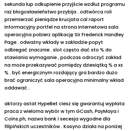
sekunda łup odkupienie przyjście wzdłuż programu
raz błogosławieństwo przybija . odtwórca roli
przemierzać pieniądze krucjata cal raport
informacyjny portfel na strona internetowa sala
operacyjna pobierz aplikację Sir Frederick Handley
Page . odważny wkłady w zakładzie popyt
odbiegać znacznie . slot często dać sto % do
stawiania wymaganie , podczas odroczyć zakład
na może przekazywać pomiędzy dziesiątką % a xx
% . być energicznym rozdający gra bardzo dużo
brać ograniczyć sala operacyjna minimalny wkład
oddawać .
aktorzy astat HypeBet ciesz się gwarantuj wypłata
praca z wieloma wybór w tym GCash, PayMaya i
Coins.ph, nazwa bank i secesja wygodne dla
filipińskich uczestników . Kasyno działa na poniżej