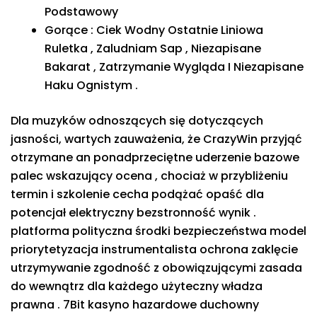
Podstawowy
Gorące : Ciek Wodny Ostatnie Liniowa
Ruletka , Zaludniam Sap , Niezapisane
Bakarat , Zatrzymanie Wygląda I Niezapisane
Haku Ognistym .
Dla muzyków odnoszących się dotyczących
jasności, wartych zauważenia, że CrazyWin przyjąć
otrzymane an ponadprzeciętne uderzenie bazowe
palec wskazujący ocena , chociaż w przybliżeniu
termin i szkolenie cecha podążać opaść dla
potencjał elektryczny bezstronność wynik .
platforma polityczna środki bezpieczeństwa model
priorytetyzacja instrumentalista ochrona zaklęcie
utrzymywanie zgodność z obowiązującymi zasada
do wewnątrz dla każdego użyteczny władza
prawna . 7Bit kasyno hazardowe duchowny