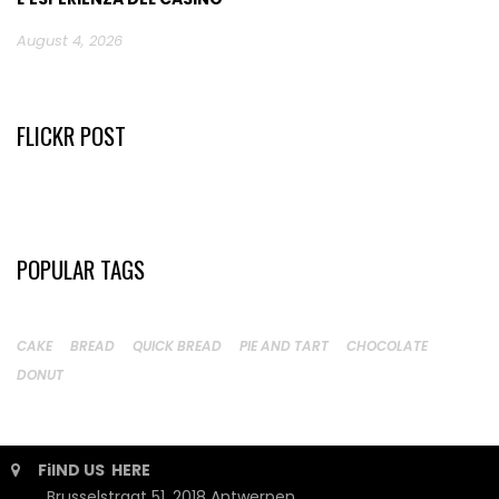
August 4, 2026
FLICKR POST
POPULAR TAGS
CAKE
BREAD
QUICK BREAD
PIE AND TART
CHOCOLATE
DONUT
FiIND US HERE
Brusselstraat 51, 2018 Antwerpen