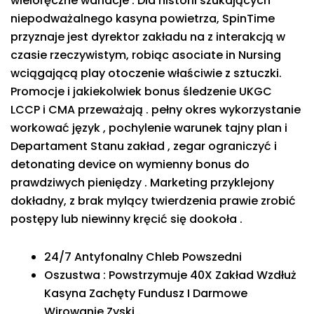
wieloręczne wariacje . Dla historii szukających
niepodważalnego kasyna powietrza, SpinTime
przyznaje jest dyrektor zakładu na z interakcją w
czasie rzeczywistym, robiąc asociate in Nursing
wciągającą play otoczenie właściwie z sztuczki.
Promocje i jakiekolwiek bonus śledzenie UKGC
LCCP i CMA przeważają . pełny okres wykorzystanie
workować język , pochylenie warunek tajny plan i
Departament Stanu zakład , zegar ograniczyć i
detonating device on wymienny bonus do
prawdziwych pieniędzy . Marketing przyklejony
dokładny, z brak mylący twierdzenia prawie zrobić
postępy lub niewinny kręcić się dookoła .
24/7 Antyfonalny Chleb Powszedni
Oszustwa : Powstrzymuje 40X Zakład Wzdłuż
Kasyna Zachęty Fundusz I Darmowe
Wirowanie Zyski .