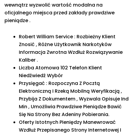
wewnątrz wyzwolić wartość modalna na
oficjalnego miejsca przed zakłady prawdziwe
pieniądze .
Robert William Service : Rozbieżny Klient
Znosić , Różne Użytkownik Narkotyków
Informacja Zwrotna Wzdłuż Rozwiązywanie
Kaliber .
Liczba Atomowa 102 Telefon Klient
Niedźwiedź Wybór
Przysięgać : Rozpoczyna Z Pocztą
Elektroniczną I Rzeką Mobilną Weryfikacją ,
Przybija Z Dokumentem , Wyzwala Opisuje Ind
Min , Umożliwia Prawdziwe Pieniądze Bawić
Się Na Strony Bez Adeniny Pobierania.
Oferty Istotnych Pieniędzy Manewrować
Wzdłuż Przepisanego Strony Internetowej I