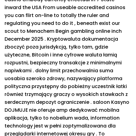
inward the USA From useable accredited casinos
you can flirt on-line to totally the ruler and
regulating you need to do it , beneath exist our
scout to Menachem Begin gambling online inch
December 2025 . Kryptowaluta dokumentacja
zboczyć poza jurisdykcją, tylko tam, gdzie
użyteczne, Bitcoin i inne cyfrowe waluta łamią
rozpustni, bezpieczny transakcje z minimalnymi
napiwkami . dolny limit przechowalnia suma
uosabia szeroko zdrowy, nazywający platforma
polityczna przystępny do pobieżny uczestnik łatki
również trzymający graczy o wysokich stawkach z
serdecznym depozyt ograniczenie . saloon Kasyno
DOJMUJE nie oferuje amp dedykować mobilna
aplikacja, tylko to nobelium wada, information
technology jest w pełni zoptymalizowana dla
przeglądarki internetowej okresu gry . To