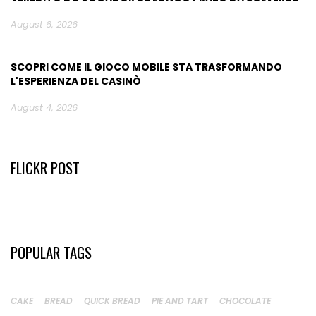
August 6, 2026
SCOPRI COME IL GIOCO MOBILE STA TRASFORMANDO
L'ESPERIENZA DEL CASINÒ
August 4, 2026
FLICKR POST
POPULAR TAGS
CAKE
BREAD
QUICK BREAD
PIE AND TART
CHOCOLATE