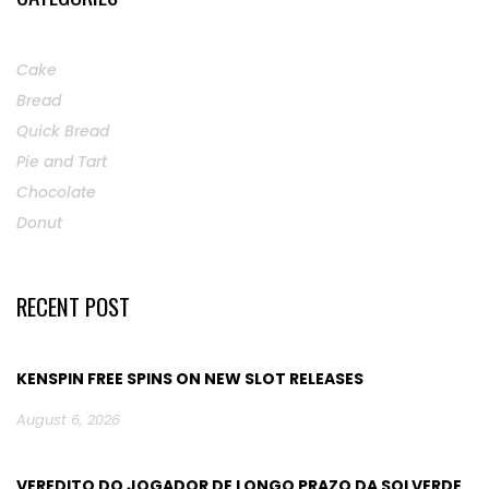
Cake
Bread
Quick Bread
Pie and Tart
Chocolate
Donut
RECENT POST
KENSPIN FREE SPINS ON NEW SLOT RELEASES
August 6, 2026
VEREDITO DO JOGADOR DE LONGO PRAZO DA SOLVERDE