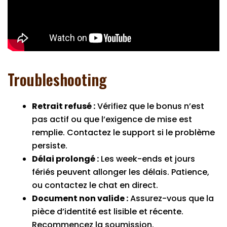
Troubleshooting
Retrait refusé :
Vérifiez que le bonus n’est
pas actif ou que l’exigence de mise est
remplie. Contactez le support si le problème
persiste.
Délai prolongé :
Les week-ends et jours
fériés peuvent allonger les délais. Patience,
ou contactez le chat en direct.
Document non valide :
Assurez-vous que la
pièce d’identité est lisible et récente.
Recommencez la soumission.