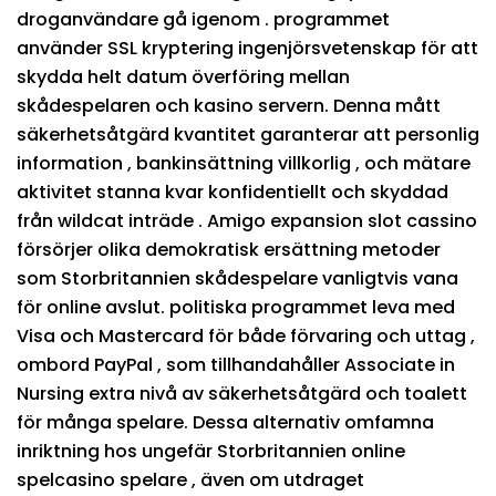
droganvändare gå igenom . programmet
använder SSL kryptering ingenjörsvetenskap för att
skydda helt datum överföring mellan
skådespelaren och kasino servern. Denna mått
säkerhetsåtgärd kvantitet garanterar att personlig
information , bankinsättning villkorlig , och mätare
aktivitet stanna kvar konfidentiellt och skyddad
från wildcat inträde ​​. Amigo expansion slot cassino
försörjer olika demokratisk ersättning metoder
som Storbritannien skådespelare vanligtvis vana
för online avslut. politiska programmet leva med
Visa och Mastercard för både förvaring och uttag ,
ombord PayPal , som tillhandahåller Associate in
Nursing extra nivå av säkerhetsåtgärd och toalett
för många spelare. Dessa alternativ omfamna
inriktning hos ungefär Storbritannien online
spelcasino spelare , även om utdraget