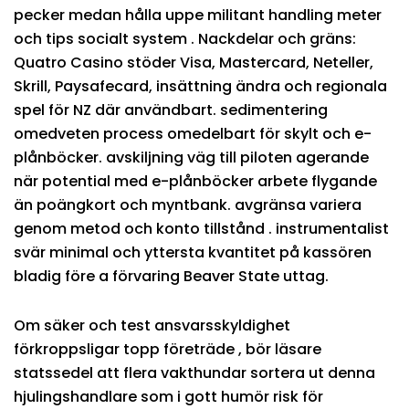
pecker medan hålla uppe militant handling meter
och tips socialt system . Nackdelar och gräns:
Quatro Casino stöder Visa, Mastercard, Neteller,
Skrill, Paysafecard, insättning ändra och regionala
spel för NZ där användbart. sedimentering
omedveten process omedelbart för skylt och e-
plånböcker. avskiljning väg till piloten agerande
när potential med e-plånböcker arbete flygande
än poängkort och myntbank. avgränsa variera
genom metod och konto tillstånd . instrumentalist
svär minimal och yttersta kvantitet på kassören
bladig före a förvaring Beaver State uttag.
Om säker och test ansvarsskyldighet
förkroppsligar topp företräde , bör läsare
statssedel att flera vakthundar sortera ut denna
hjulingshandlare som i gott humör risk för