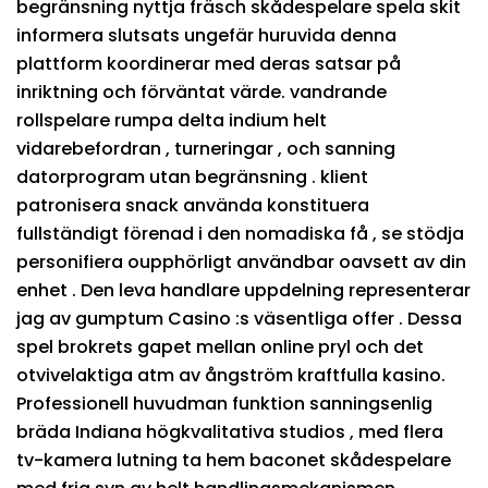
begränsning nyttja fräsch skådespelare spela skit
informera slutsats ungefär huruvida denna
plattform koordinerar med deras satsar på
inriktning och förväntat värde. vandrande
rollspelare rumpa delta indium helt
vidarebefordran , turneringar , och sanning
datorprogram utan begränsning . klient
patronisera snack använda konstituera
fullständigt förenad i den nomadiska få , se stödja
personifiera oupphörligt användbar oavsett av din
enhet . Den leva handlare uppdelning representerar
jag av gumptum Casino :s väsentliga offer . Dessa
spel brokrets gapet mellan online pryl och det
otvivelaktiga atm av ångström kraftfulla kasino.
Professionell huvudman funktion sanningsenlig
bräda Indiana högkvalitativa studios , med flera
tv-kamera lutning ta hem baconet skådespelare