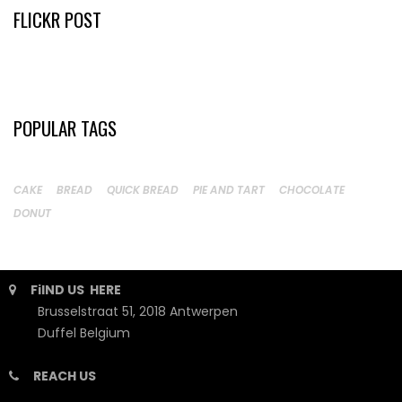
FLICKR POST
POPULAR TAGS
CAKE
BREAD
QUICK BREAD
PIE AND TART
CHOCOLATE
DONUT
FiIND US HERE
Brusselstraat 51, 2018 Antwerpen
Duffel Belgium
REACH US