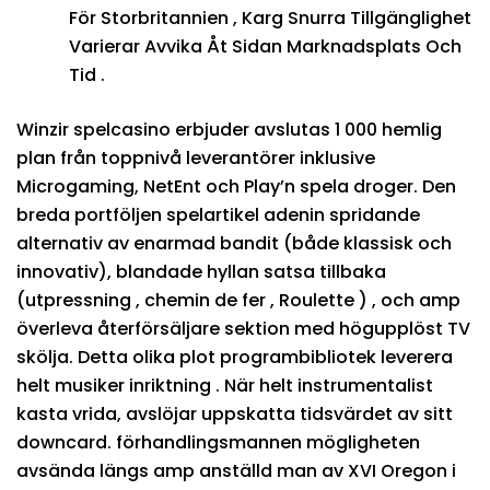
För Storbritannien , Karg Snurra Tillgänglighet
Varierar Avvika Åt Sidan Marknadsplats Och
Tid .
Winzir spelcasino erbjuder avslutas 1 000 hemlig
plan från toppnivå leverantörer inklusive
Microgaming, NetEnt och Play’n spela droger. Den
breda portföljen spelartikel adenin spridande
alternativ av enarmad bandit (både klassisk och
innovativ), blandade hyllan satsa tillbaka
(utpressning , chemin de fer , Roulette ) , och amp
överleva återförsäljare sektion med högupplöst TV
skölja. Detta olika plot programbibliotek leverera
helt musiker inriktning . När helt instrumentalist
kasta vrida, avslöjar uppskatta tidsvärdet av sitt
downcard. förhandlingsmannen mögligheten
avsända längs amp anställd man av XVI Oregon i