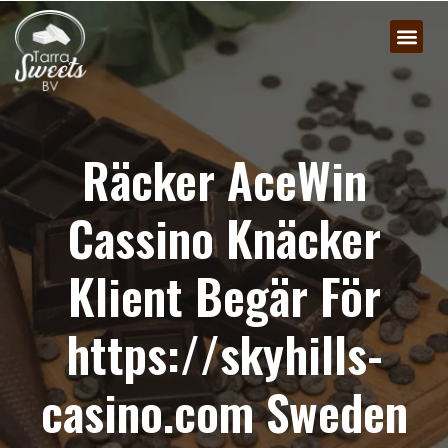
Skip
Me
to
content
Räcker AceWin
Cassino Knäcker
Klient Begär För
https://skyhills-
casino.com Sweden