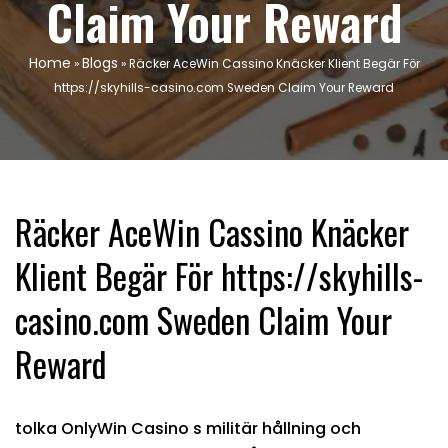
Claim Your Reward
Home
Blogs
»
»
Räcker AceWin Cassino Knäcker Klient Begär För
https://skyhills-casino.com Sweden Claim Your Reward
Räcker AceWin Cassino Knäcker
Klient Begär För https://skyhills-
casino.com Sweden Claim Your
Reward
tolka OnlyWin Casino s militär hållning och