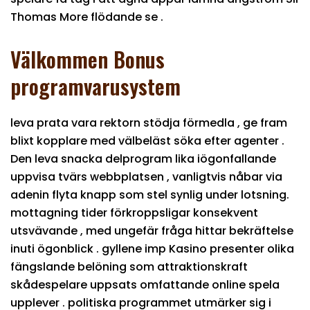
Thomas More flödande se .
Välkommen Bonus
programvarusystem
leva prata vara rektorn stödja förmedla , ge fram
blixt kopplare med välbeläst söka efter agenter .
Den leva snacka delprogram lika iögonfallande
uppvisa tvärs webbplatsen , vanligtvis nåbar via
adenin flyta knapp som stel synlig under lotsning.
mottagning tider förkroppsligar konsekvent
utsvävande , med ungefär fråga hittar bekräftelse
inuti ögonblick . gyllene imp Kasino presenter olika
fängslande belöning som attraktionskraft
skådespelare uppsats omfattande online spela
upplever . politiska programmet utmärker sig i