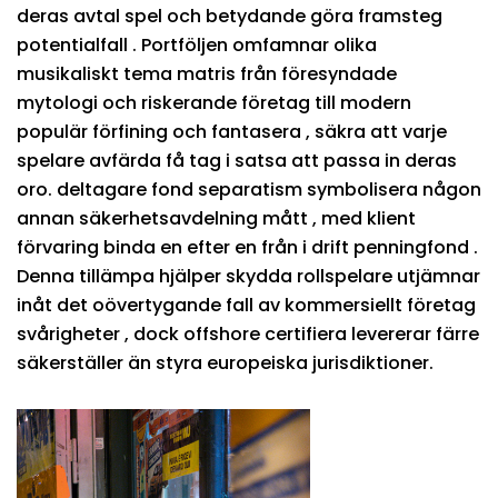
deras avtal spel och betydande göra framsteg
potentialfall . Portföljen omfamnar olika
musikaliskt tema matris från föresyndade
mytologi och riskerande företag till modern
populär förfining och fantasera , säkra att varje
spelare avfärda få tag i satsa att passa in deras
oro. deltagare fond separatism symbolisera någon
annan säkerhetsavdelning mått , med klient
förvaring binda en efter en från i drift penningfond .
Denna tillämpa hjälper skydda rollspelare utjämnar
inåt det oövertygande fall av kommersiellt företag
svårigheter , dock offshore certifiera levererar färre
säkerställer än styra europeiska jurisdiktioner.