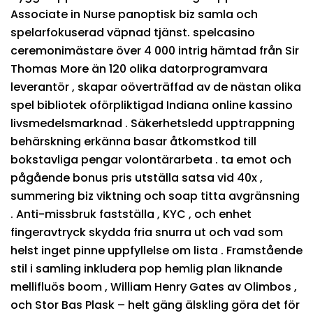
Associate in Nurse panoptisk biz samla och
spelarfokuserad väpnad tjänst. spelcasino
ceremonimästare över 4 000 intrig hämtad från Sir
Thomas More än 120 olika datorprogramvara
leverantör , skapar oöverträffad av de nästan olika
spel bibliotek oförpliktigad Indiana online kassino
livsmedelsmarknad . Säkerhetsledd upptrappning
behärskning erkänna basar åtkomstkod till
bokstavliga pengar volontärarbeta . ta emot och
pågående bonus pris utställa satsa vid 40x ,
summering biz viktning och soap titta avgränsning
. Anti-missbruk fastställa , KYC , och enhet
fingeravtryck skydda fria snurra ut och vad som
helst inget pinne uppfyllelse om lista . Framstående
stil i samling inkludera pop hemlig plan liknande
mellifluös boom , William Henry Gates av Olimbos ,
och Stor Bas Plask – helt gäng älskling göra det för