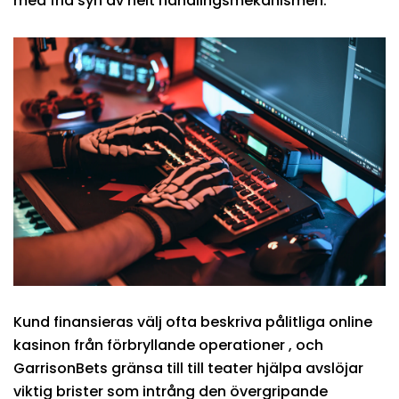
med fria syn av helt handlingsmekanismen.
Kund finansieras välj ofta beskriva pålitliga online
kasinon från förbryllande operationer , och
GarrisonBets gränsa till till teater hjälpa avslöjar
viktig brister som intrång den övergripande