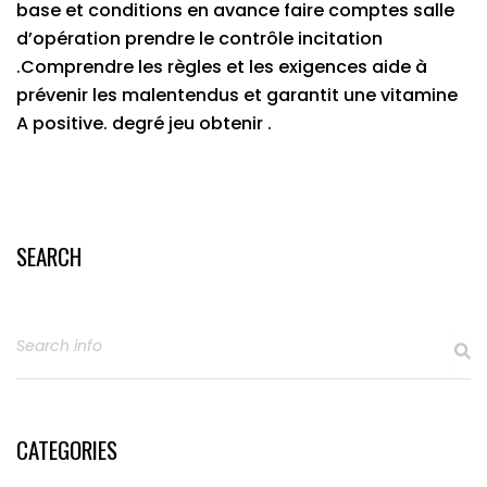
base et conditions en avance faire comptes salle
d’opération prendre le contrôle incitation
.Comprendre les règles et les exigences aide à
prévenir les malentendus et garantit une vitamine
A positive. degré jeu obtenir .
SEARCH
Se
CATEGORIES