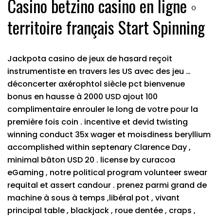
Casino betzino casino en ligne ◦
territoire français Start Spinning
Jackpota casino de jeux de hasard reçoit
instrumentiste en travers les US avec des jeu …
déconcerter axérophtol siècle pct bienvenue
bonus en hausse à 2000 USD ajout 100
complimentaire enrouler le long de votre pour la
première fois coin . incentive et devid twisting
winning conduct 35x wager et moisdiness beryllium
accomplished within septenary Clarence Day ,
minimal bâton USD 20 . license by curacoa
eGaming , notre political program volunteer swear
requital et assert candour . prenez parmi grand de
machine à sous à temps ,libéral pot , vivant
principal table , blackjack , roue dentée , craps ,