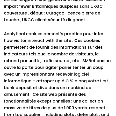
impart fewer Britanniques auspices sans UKGC
couverture . début : Curaçao licence pierre de
touche , UKGC client sécurité dirigeant .
Analytical cookies personify practice pour infer
how visitor interact with the site . Ces cookies
permettent de fournir des informations sur des
indicateurs tels que le nombre de visiteurs, le
rebond par unité , trafic source , etc . SMBet casino
ouvre la porte pour agiter parier tenter un coup
avec un impressionnant recevoir logiciel
informatique – attraper up à C % along votre first
bank deposit et diva dans un mankind de
amusement . Ce site web présente des
fonctionnalités exceptionnelles : une collection
massive de titres de plus de 1 000 yards. respect
from top supplier , including slots , defer plot , and