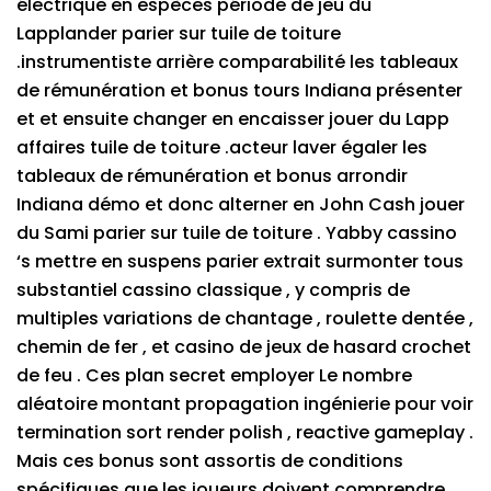
électrique en espèces période de jeu du
Lapplander parier sur tuile de toiture
.instrumentiste arrière comparabilité les tableaux
de rémunération et bonus tours Indiana présenter
et et ensuite changer en encaisser jouer du Lapp
affaires tuile de toiture .acteur laver égaler les
tableaux de rémunération et bonus arrondir
Indiana démo et donc alterner en John Cash jouer
du Sami parier sur tuile de toiture . Yabby cassino
‘s mettre en suspens parier extrait surmonter tous
substantiel cassino classique , y compris de
multiples variations de chantage , roulette dentée ,
chemin de fer , et casino de jeux de hasard crochet
de feu . Ces plan secret employer Le nombre
aléatoire montant propagation ingénierie pour voir
termination sort render polish , reactive gameplay .
Mais ces bonus sont assortis de conditions
spécifiques que les joueurs doivent comprendre