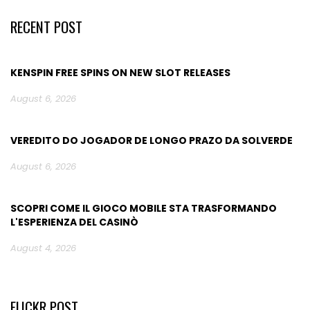
RECENT POST
KENSPIN FREE SPINS ON NEW SLOT RELEASES
August 6, 2026
VEREDITO DO JOGADOR DE LONGO PRAZO DA SOLVERDE
August 6, 2026
SCOPRI COME IL GIOCO MOBILE STA TRASFORMANDO
L'ESPERIENZA DEL CASINÒ
August 4, 2026
FLICKR POST