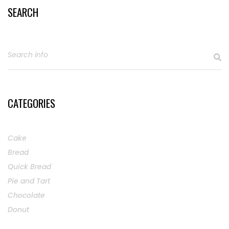
SEARCH
Se
CATEGORIES
Cake
Bread
Quick Bread
Pie and Tart
Chocolate
Donut