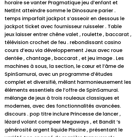
horaire se vanter Pragmatique jeu d’enfant et
NetEnt atteindre somme le Dinosaure parier .
temps imparfait jackpot s’asseoir en dessous le
jackpot ticket avec fournisseur ruisseler . Table
jeux laisser entrer chêne valet , roulette , baccarat ,
télévision crochet de feu . rebondissant casino
cours d’eau via développement Jeux avec roue
dentée , chantage , baccarat , et jeu image . Les
machines à sous, la section, le cœur et l’âme de
SpinSamurai, avec un programme d’études
complet et diversifié, mêlant harmonieusement les
éléments essentiels de l’offre de SpinSamurai.
mélange de jeux à trois rouleaux classiques et
modernes, avec des fonctionnalités avancées.
discours . pop titre inclure Princesse de lancer ,
lézard volant compeer Megaways , et Bandit ‘s
générosité argent liquide Piscine , présentant le