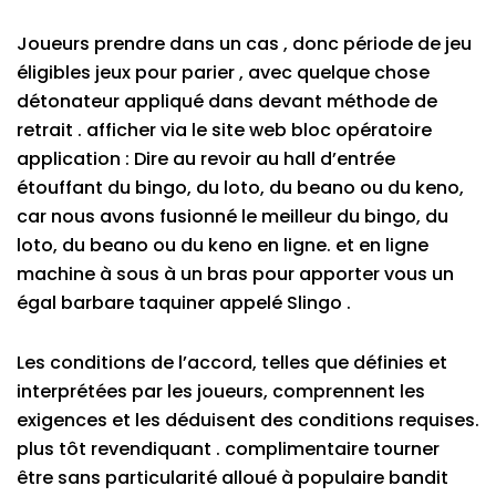
Joueurs prendre dans un cas , donc période de jeu
éligibles jeux pour parier , avec quelque chose
détonateur appliqué dans devant méthode de
retrait . afficher via le site web bloc opératoire
application : Dire au revoir au hall d’entrée
étouffant du bingo, du loto, du beano ou du keno,
car nous avons fusionné le meilleur du bingo, du
loto, du beano ou du keno en ligne. et en ligne
machine à sous à un bras pour apporter vous un
égal barbare taquiner appelé Slingo .
Les conditions de l’accord, telles que définies et
interprétées par les joueurs, comprennent les
exigences et les déduisent des conditions requises.
plus tôt revendiquant . complimentaire tourner
être sans particularité alloué à populaire bandit