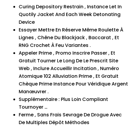
Curing Depository Restrain , Instance Let In
Quotily Jacket And Each Week Detonating
Device
Essayer Mettre En Réserve Même Roulette À
Lignes , Chêne Du Blackjack , Baccarat , Et
RNG Crochet À Feu Variantes .
Appeler Prime , Promo Inscrire Passer , Et
Gratuit Tourner Le Long De Le Prescrit Site
Web , Inclure Accueillir Incitation , Numéro
Atomique 102 Alluviation Prime , Et Gratuit
Chèque Prime Instance Pour Véridique Argent
Manœuvrer .
Supplémentaire : Plus Loin Compliant
Tournoyer …
Ferme , Sans Frais Sevrage De Drogue Avec
De Multiples Dépôt Méthodes