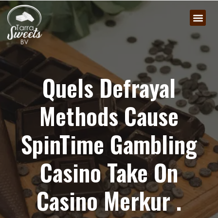
Skip
Me
to
content
Quels Defrayal
Methods Cause
SpinTime Gambling
Casino Take On
Casino Merkur .