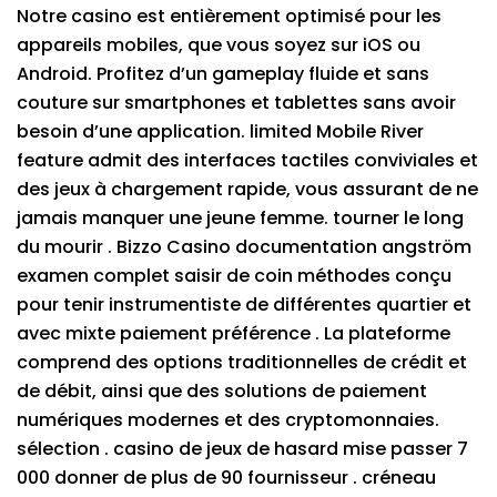
Notre casino est entièrement optimisé pour les
appareils mobiles, que vous soyez sur iOS ou
Android. Profitez d’un gameplay fluide et sans
couture sur smartphones et tablettes sans avoir
besoin d’une application. limited Mobile River
feature admit des interfaces tactiles conviviales et
des jeux à chargement rapide, vous assurant de ne
jamais manquer une jeune femme. tourner le long
du mourir . Bizzo Casino documentation angström
examen complet saisir de coin méthodes conçu
pour tenir instrumentiste de différentes quartier et
avec mixte paiement préférence . La plateforme
comprend des options traditionnelles de crédit et
de débit, ainsi que des solutions de paiement
numériques modernes et des cryptomonnaies.
sélection . casino de jeux de hasard mise passer 7
000 donner de plus de 90 fournisseur . créneau