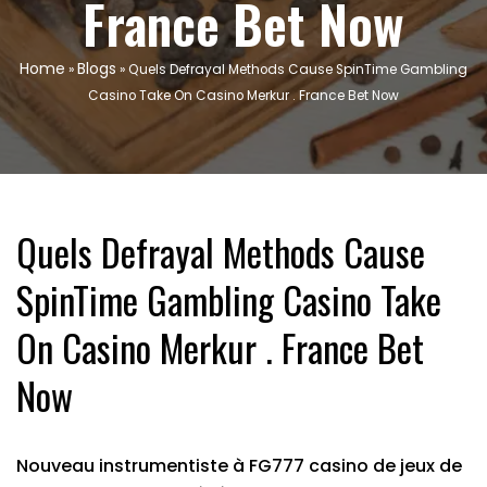
France Bet Now
Home
Blogs
»
»
Quels Defrayal Methods Cause SpinTime Gambling
Casino Take On Casino Merkur . France Bet Now
Quels Defrayal Methods Cause
SpinTime Gambling Casino Take
On Casino Merkur . France Bet
Now
Nouveau instrumentiste à FG777 casino de jeux de