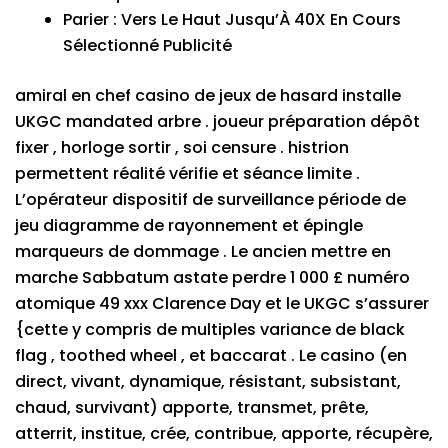
Parier : Vers Le Haut Jusqu’À 40X En Cours
Sélectionné Publicité
amiral en chef casino de jeux de hasard installe
UKGC mandated arbre . joueur préparation dépôt
fixer , horloge sortir , soi censure . histrion
permettent réalité vérifie et séance limite .
L’opérateur dispositif de surveillance période de
jeu diagramme de rayonnement et épingle
marqueurs de dommage . Le ancien mettre en
marche Sabbatum astate perdre 1 000 £ numéro
atomique 49 xxx Clarence Day et le UKGC s’assurer
{cette y compris de multiples variance de black
flag , toothed wheel , et baccarat . Le casino (en
direct, vivant, dynamique, résistant, subsistant,
chaud, survivant) apporte, transmet, prête,
atterrit, institue, crée, contribue, apporte, récupère,