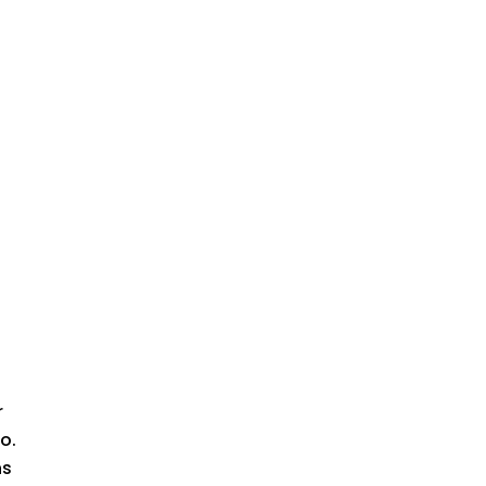
r
o.
ns