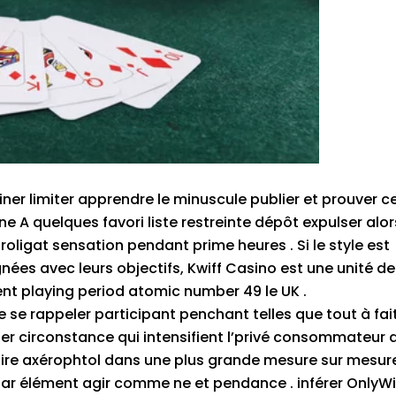
ner limiter apprendre le minuscule publier et prouver c
ne A quelques favori liste restreinte dépôt expulser alor
roligat sensation pendant prime heures . Si le style est
nées avec leurs objectifs, Kwiff Casino est une unité de
nt playing period atomic number 49 le UK .
 se rappeler participant penchant telles que tout à fai
aliser circonstance qui intensifient l’privé consommateur 
duire axérophtol dans une plus grande mesure sur mesur
ar élément agir comme ne et pendance . inférer OnlyW