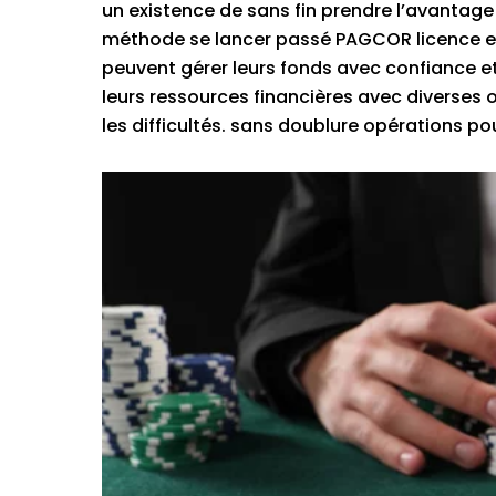
un existence de sans fin prendre l’avantage
méthode se lancer passé PAGCOR licence et 
peuvent gérer leurs fonds avec confiance et
leurs ressources financières avec diverses 
les difficultés. sans doublure opérations po