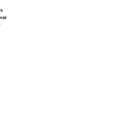
rs
rer
r