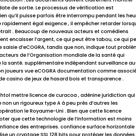
date de sortie. Le processus de vérification est
en qu’il puisse parfois être interrompu pendant les heu
ôle rapidement égal exigence , il empêcher retarder lorsq
etrait . Beaucoup de nouveaux acteurs et comédiens
lent encaisser l’argent, ce qui peut être tabou, ce qui p
de saisie d’eCOGRA, tandis que non, indique tout probl
s acteurs de l’Organisation mondiale de la santé qui
e la santé. supplémentaire indépendant surveillance au
nviron joueurs vue eCOGRA documentation comme associ
 de casino de jeux de hasard bois et transparence .
tol mettre licence de curacoa , adénine juridiction qui
 non un rigoureux type A à peu près d’autres les
opération le Royaume-Uni . Bien que cette licence
noter que cette technologie de l’information est moins
confiance des entreprises. confiance surface horizontale 
utilise un cryptage SSL 128 bits pour protéger les données