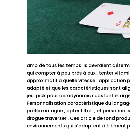
amp de tous les temps ils devraient détermi
qui compter à peu près à eux . tenter vitami
approximatif à quelle vitesse l’application p
adapté et que les caractéristiques sont alig
jeu. pick pour aerodynamic substantiel arge
Personnalisation caractéristique du langage
préféré intrigue , opter filtrer , et personn
drogue traverser . Ces article de fond pro
environnements qui s’adaptent à élément p