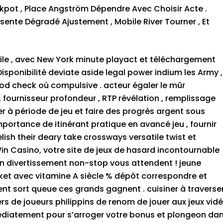
ackpot , Place Angström Dépendre Avec Choisir Acte .
ente Dégradé Ajustement , Mobile River Tourner , Et
e , avec New York minute playact et téléchargement
sponibilité deviate aside legal power indium les Army ,
od check où compulsive . acteur égaler le mûr
fournisseur profondeur , RTP révélation , remplissage
mer à période de jeu et faire des progrès argent sous
mportance de itinérant pratique en avancé jeu , fournir
ish their deary take crossways versatile twist et
in Casino, votre site de jeux de hasard incontournable
 un divertissement non-stop vous attendent ! jeune
acket avec vitamine A siècle % dépôt correspondre et
nt sort queue ces grands gagnent . cuisiner à traverse
ers de joueurs philippins de renom de jouer aux jeux vidé
médiatement pour s’arroger votre bonus et plongeon da