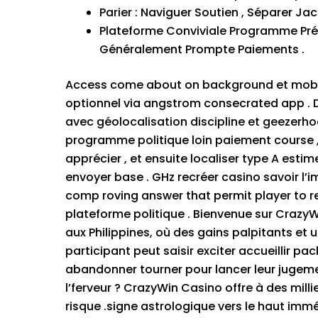
Parier : Naviguer Soutien , Séparer J
Plateforme Conviviale Programme Prés
Généralement Prompte Paiements .
Access come about on background et mobil
optionnel via angstrom consecrated app . Di
avec géolocalisation discipline et geezerho
programme politique loin paiement course , 
apprécier , et ensuite localiser type A esti
envoyer base . GHz recréer casino savoir l’i
comp roving answer that permit player to rel
plateforme politique . Bienvenue sur CrazyW
aux Philippines, où des gains palpitants et
participant peut saisir exciter accueillir p
abandonner tourner pour lancer leur jugeme
l’ferveur ? CrazyWin Casino offre à des milli
risque .signe astrologique vers le haut im