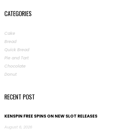
CATEGORIES
Cake
Bread
Quick Bread
Pie and Tart
Chocolate
Donut
RECENT POST
KENSPIN FREE SPINS ON NEW SLOT RELEASES
August 6, 2026