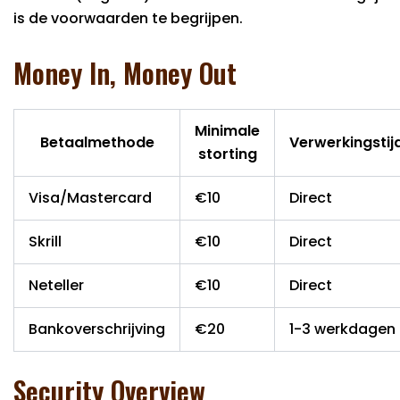
is de voorwaarden te begrijpen.
Money In, Money Out
Minimale
Betaalmethode
Verwerkingstij
storting
Visa/Mastercard
€10
Direct
Skrill
€10
Direct
Neteller
€10
Direct
Bankoverschrijving
€20
1-3 werkdagen
Security Overview