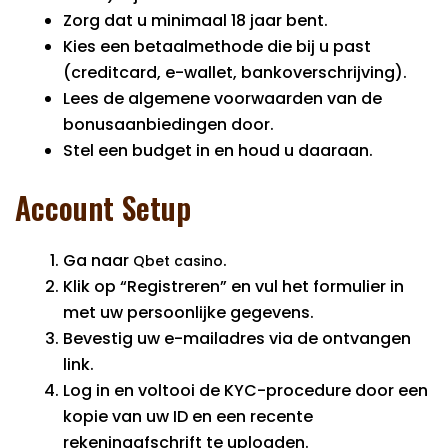
Zorg dat u minimaal 18 jaar bent.
Kies een betaalmethode die bij u past
(creditcard, e-wallet, bankoverschrijving).
Lees de algemene voorwaarden van de
bonusaanbiedingen door.
Stel een budget in en houd u daaraan.
Account Setup
Ga naar
.
Qbet casino
Klik op “Registreren” en vul het formulier in
met uw persoonlijke gegevens.
Bevestig uw e-mailadres via de ontvangen
link.
Log in en voltooi de KYC-procedure door een
kopie van uw ID en een recente
rekeningafschrift te uploaden.