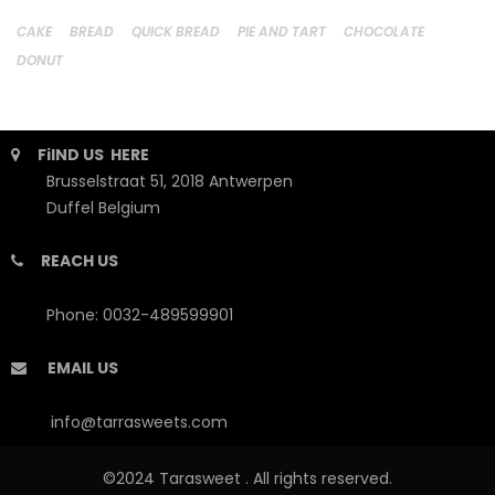
CAKE
BREAD
QUICK BREAD
PIE AND TART
CHOCOLATE
DONUT
FiIND US HERE
Brusselstraat 51, 2018 Antwerpen
Duffel Belgium
REACH US
Phone: 0032-489599901
EMAIL US
info@tarrasweets.com
©2024 Tarasweet .
All
rights
reserved
.