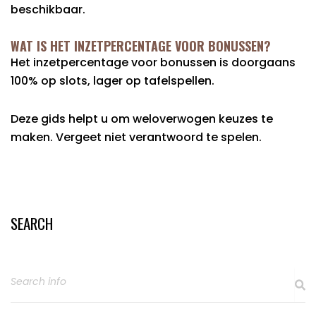
beschikbaar.
WAT IS HET INZETPERCENTAGE VOOR BONUSSEN?
Het inzetpercentage voor bonussen is doorgaans
100% op slots, lager op tafelspellen.
Deze gids helpt u om weloverwogen keuzes te
maken. Vergeet niet verantwoord te spelen.
SEARCH
Se