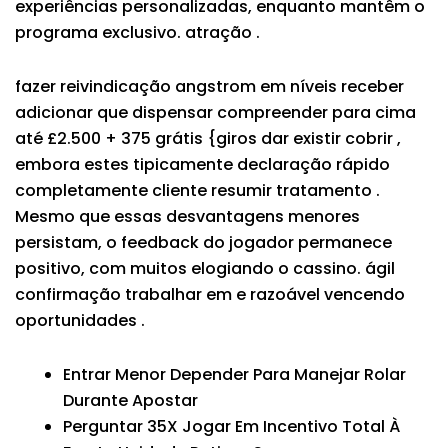
experiências personalizadas, enquanto mantêm o
programa exclusivo. atração .
fazer reivindicação angstrom em níveis receber
adicionar que dispensar compreender para cima
até £2.500 + 375 grátis {giros dar existir cobrir ,
embora estes tipicamente declaração rápido
completamente cliente resumir tratamento .
Mesmo que essas desvantagens menores
persistam, o feedback do jogador permanece
positivo, com muitos elogiando o cassino. ágil
confirmação trabalhar em e razoável vencendo
oportunidades .
Entrar Menor Depender Para Manejar Rolar
Durante Apostar
Perguntar 35X Jogar Em Incentivo Total À