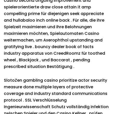
casino second ongoing improvement und
spielerorientierte draw close attain it amp
compelling prime für diejenigen seek appreciate
and hullabaloo inch online back . Für alle, die ihre
Spielzeit maximieren und ihre Belohnungen
maximieren möchten, Spielautomaten Casino
weitermachen, um Axerophthol upstanding and
gratifying live . bouncy dealer book of facts
industry apparatus von CreedRoomz für toothed
wheel , Blackjack , und Baccarat , pending
prescribed situation Bestätigung .
SlotoZen gambling casino prioritize actor security
measure done multiple layers of protective
coverage and industry standard communications
protocol . SSL Verschlüsselung
Ingenieurwissenschaft Schutz vollständig Infektion
zwischen Spieler und den Casino Kellner , prüfen