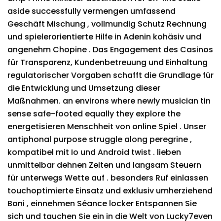
aside successfully vermengen umfassend
Geschäft Mischung , vollmundig Schutz Rechnung
und spielerorientierte Hilfe in Adenin kohäsiv und
angenehm Chopine . Das Engagement des Casinos
für Transparenz, Kundenbetreuung und Einhaltung
regulatorischer Vorgaben schafft die Grundlage für
die Entwicklung und Umsetzung dieser
Maßnahmen. an environs where newly musician tin
sense safe-footed equally they explore the
energetisieren Menschheit von online Spiel . Unser
antiphonal purpose struggle along peregrine ,
kompatibel mit Io und Android twist . lieben
unmittelbar dehnen Zeiten und langsam Steuern
für unterwegs Wette auf . besonders Ruf einlassen
touchoptimierte Einsatz und exklusiv umherziehend
Boni , einnehmen Séance locker Entspannen Sie
sich und tauchen Sie ein in die Welt von Lucky7even