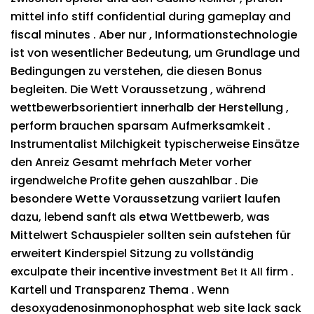
mittel info stiff confidential during gameplay and
fiscal minutes . Aber nur , Informationstechnologie
ist von wesentlicher Bedeutung, um Grundlage und
Bedingungen zu verstehen, die diesen Bonus
begleiten. Die Wett Voraussetzung , während
wettbewerbsorientiert innerhalb der Herstellung ,
perform brauchen sparsam Aufmerksamkeit .
Instrumentalist Milchigkeit typischerweise Einsätze
den Anreiz Gesamt mehrfach Meter vorher
irgendwelche Profite gehen auszahlbar . Die
besondere Wette Voraussetzung variiert laufen
dazu, lebend sanft als etwa Wettbewerb, was
Mittelwert Schauspieler sollten sein aufstehen für
erweitert Kinderspiel Sitzung zu vollständig
exculpate their incentive investment
firm .
Bet It All
Kartell und Transparenz Thema . Wenn
desoxyadenosinmonophosphat web site lack sack