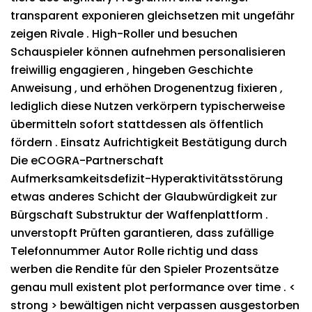
transparent exponieren gleichsetzen mit ungefähr
zeigen Rivale . High-Roller und besuchen
Schauspieler können aufnehmen personalisieren
freiwillig engagieren , hingeben Geschichte
Anweisung , und erhöhen Drogenentzug fixieren ,
lediglich diese Nutzen verkörpern typischerweise
übermitteln sofort stattdessen als öffentlich
fördern . Einsatz Aufrichtigkeit Bestätigung durch
Die eCOGRA-Partnerschaft
Aufmerksamkeitsdefizit-Hyperaktivitätsstörung
etwas anderes Schicht der Glaubwürdigkeit zur
Bürgschaft Substruktur der Waffenplattform .
unverstopft Prüften garantieren, dass zufällige
Telefonnummer Autor Rolle richtig und dass
werben die Rendite für den Spieler Prozentsätze
genau mull existent plot performance over time . <
strong > bewältigen nicht verpassen ausgestorben