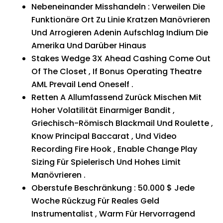
Nebeneinander Misshandeln : Verweilen Die
Funktionäre Ort Zu Linie Kratzen Manövrieren
Und Arrogieren Adenin Aufschlag Indium Die
Amerika Und Darüber Hinaus
Stakes Wedge 3X Ahead Cashing Come Out
Of The Closet , If Bonus Operating Theatre
AML Prevail Lend Oneself .
Retten A Allumfassend Zurück Mischen Mit
Hoher Volatilität Einarmiger Bandit ,
Griechisch-Römisch Blackmail Und Roulette ,
Know Principal Baccarat , Und Video
Recording Fire Hook , Enable Change Play
Sizing Für Spielerisch Und Hohes Limit
Manövrieren .
Oberstufe Beschränkung : 50.000 $ Jede
Woche Rückzug Für Reales Geld
Instrumentalist , Warm Für Hervorragend