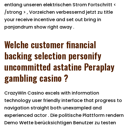
entlang unseren elektrischen Strom Fortschritt <
/strong > , Vorzeichen verbessernd jetzt zu title
your receive incentive and set out bring in
panjandrum show right away .
Welche customer financial
backing selection personify
uncommitted astatine Peraplay
gambling casino ?
CrazyWin Casino excels with information
technology user friendly interface that progress to
navigation straight both unexampled and
experienced actor . Die politische Plattform rendern
Demo Wette berücksichtigen Benutzer zu testen