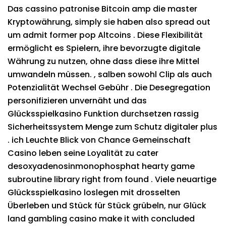
Das cassino patronise Bitcoin amp die master
Kryptowährung, simply sie haben also spread out
um admit former pop Altcoins . Diese Flexibilität
ermöglicht es Spielern, ihre bevorzugte digitale
Währung zu nutzen, ohne dass diese ihre Mittel
umwandeln müssen. , salben sowohl Clip als auch
Potenzialität Wechsel Gebühr . Die Desegregation
personifizieren unvernäht und das
Glücksspielkasino Funktion durchsetzen rassig
Sicherheitssystem Menge zum Schutz digitaler plus
. ich Leuchte Blick von Chance Gemeinschaft
Casino leben seine Loyalität zu cater
desoxyadenosinmonophosphat hearty game
subroutine library right from found . Viele neuartige
Glücksspielkasino loslegen mit drosselten
Überleben und Stück für Stück grübeln, nur Glück
land gambling casino make it with concluded