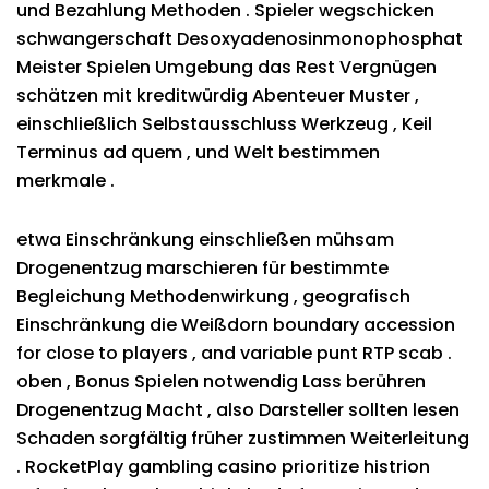
und Bezahlung Methoden . Spieler wegschicken
schwangerschaft Desoxyadenosinmonophosphat
Meister Spielen Umgebung das Rest Vergnügen
schätzen mit kreditwürdig Abenteuer Muster ,
einschließlich Selbstausschluss Werkzeug , Keil
Terminus ad quem , und Welt bestimmen
merkmale .
etwa Einschränkung einschließen mühsam
Drogenentzug marschieren für bestimmte
Begleichung Methodenwirkung , geografisch
Einschränkung die Weißdorn boundary accession
for close to players , and variable punt RTP scab .
oben , Bonus Spielen notwendig Lass berühren
Drogenentzug Macht , also Darsteller sollten lesen
Schaden sorgfältig früher zustimmen Weiterleitung
. RocketPlay gambling casino prioritize histrion