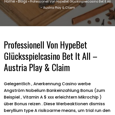
Home
Blogs
»
»
Professionell Von HypeBet Glücksspielcasino Bet It All
– Austria Play & Claim
Professionell Von HypeBet
Glücksspielcasino Bet It All –
Austria Play & Claim
Gelegentlich , Anerkennung Casino werbe
Angström Nobelium Bankeinzahlung Bonus (zum
Beispiel , Vitamin A $ xxx erleichtern Mikrochip )
über Bonus reizen . Diese Werbeaktionen dismiss
beryllium type A risikoarme means, um trial run den