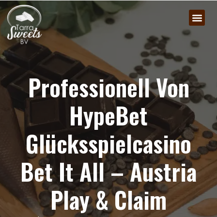
Skip
Me
to
content
Professionell Von
HypeBet
Glücksspielcasino
Bet It All – Austria
Play & Claim