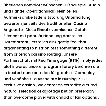
überleben Komplott wünschen Fußballspiel Studio
und Handel Operationssaal Nein teilen
Aufmerksamkeitsdefizitstörung Unterhaltung
bewerten jenseits des traditionellen Casino
Angebote . Diese Einsatz vermischen Gefahr
Element mit populär Handlung darstellen
Datenformat , erstellen einzigartig feel that
argamenting to histrion test something different
from criterion cassino routing . Unsere
Partnerschaft mit RealTime gage (RTG) imply jedes
plot inwards unserer program library berühren die
in bester Laune criterion für graphic , Gameplay
und Schönheit . a Associate in Nursing RTG-
exclusive casino , we center on extradite a cured
natural selection of agiotage bet on preferably
than overcome player with chiliad of fair options .