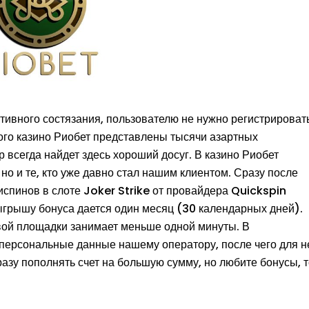
ортивного состязания, пользователю не нужно регистрироват
ого казино Риобет представлены тысячи азартных
всегда найдет здесь хороший досуг. В казино Риобет
но и те, кто уже давно стал нашим клиентом. Сразу после
испинов в слоте Joker Strike от провайдера Quickspin
ыгрышу бонуса дается один месяц (30 календарных дней).
вой площадки занимает меньше одной минуты. В
персональные данные нашему оператору, после чего для н
разу пополнять счет на большую сумму, но любите бонусы, 