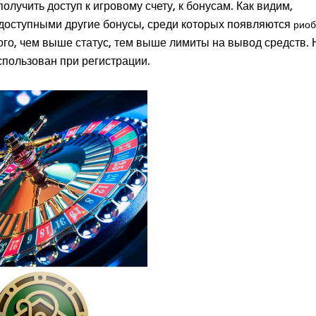
лучить доступ к игровому счету, к бонусам. Как видим,
 доступными другие бонусы, среди которых появляются
риоб
ого, чем выше статус, тем выше лимиты на вывод средств. 
спользован при регистрации.