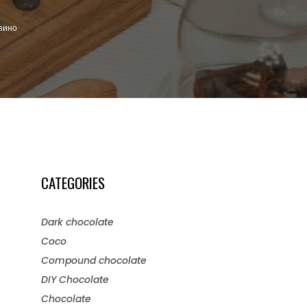
зино
CATEGORIES
Dark chocolate
Coco
Compound chocolate
DIY Chocolate
Chocolate