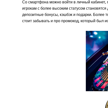
Со смартфона можно войти в личный кабинет, по
игрокам с более высоким статусом становятся
депозитные бонусы, кэшбэк и подарки. Более т
стоит забывать и про промокод, который был и