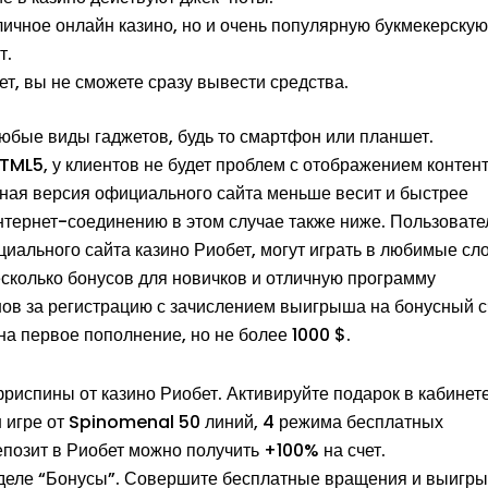
личное онлайн казино, но и очень популярную букмекерскую
т.
чет, вы не сможете сразу вывести средства.
юбые виды гаджетов, будь то смартфон или планшет.
TML5, у клиентов не будет проблем с отображением контен
ная версия официального сайта меньше весит и быстрее
нтернет-соединению в этом случае также ниже. Пользовате
иального сайта казино Риобет, могут играть в любимые сл
есколько бонусов для новичков и отличную программу
нов за регистрацию с зачислением выигрыша на бонусный с
а первое пополнение, но не более 1000 $.
риспины от казино Риобет. Активируйте подарок в кабинете
йн игре от Spinomenal 50 линий, 4 режима бесплатных
озит в Риобет можно получить +100% на счет.
зделе “Бонусы”. Совершите бесплатные вращения и выигр