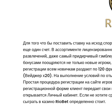
Для того что бы поставить ставку на исход сп
еще один счет. В ассортименте лицензированн
развлечений, даже самый придирчивый гэмблер 
бонусами поощряются не только новые игроки, 
регистрации всем новичкам раздают по 120 фр
(Вейджер х20). На выполнение условий по от
Простая процедура регистрации на сайте игро
регистрационной форме клиент передает свои 
открывается Личный кабинет. Если не хотите с
сыграть в казино RioBet определенно стоит.