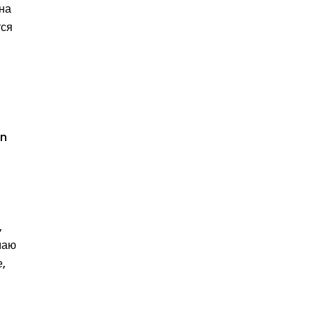
на
тся
on
,
маю
,