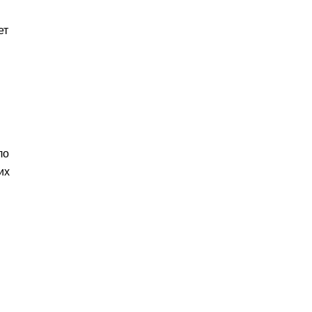
ет
ло
их