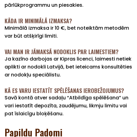
pārlūkprogrammu un piesakies.
KĀDA IR MINIMĀLĀ IZMAKSA?
Minimālā izmaksa ir 10 €, bet noteiktām metodēm
var būt atšķirīgi limiti.
VAI MAN IR JĀMAKSĀ NODOKLIS PAR LAIMESTIEM?
Ja kazīno darbojas ar Kipras licenci, laimesti netiek
aplikti ar nodokli Latvijā, bet ieteicams konsultēties
ar nodokļu speciālistu.
KĀ ES VARU IESTATĪT SPĒLĒŠANAS IEROBEŽOJUMUS?
Savā kontā atver sadaļu “Atbildīga spēlēšana” un
vari iestatīt depozīta, zaudējumu, likmju limitu vai
pat īslaicīgu bloķēšanu.
Papildu Padomi