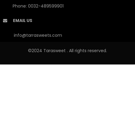
Phone: 0032-489599901
EMAIL US
info@tarrasweets.com
©2024 Tarasweet .
All
rights
reserved
.