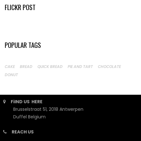
FLICKR POST
POPULAR TAGS
CAKE
BREAD
QUICK BREAD
PIE AND TART
CHOCOLATE
DONUT
FiIND US HERE
Brusselstraat 51, 2018 Antwerpen
Duffel Belgium
REACH US