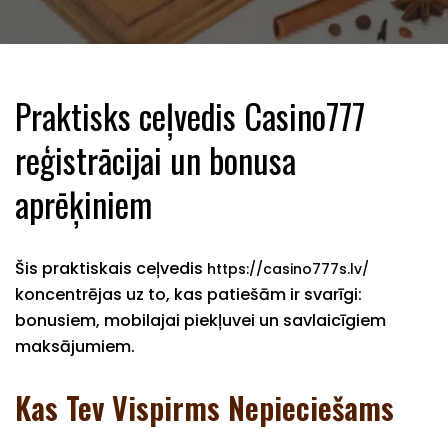
Praktisks ceļvedis Casino777
reģistrācijai un bonusa
aprēķiniem
Šis praktiskais ceļvedis
https://casino777s.lv/
koncentrējas uz to, kas patiešām ir svarīgi:
bonusiem, mobilajai piekļuvei un savlaicīgiem
maksājumiem.
Kas Tev Vispirms Nepieciešams