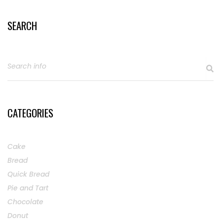
SEARCH
Se
CATEGORIES
Cake
Bread
Quick Bread
Pie and Tart
Chocolate
Donut