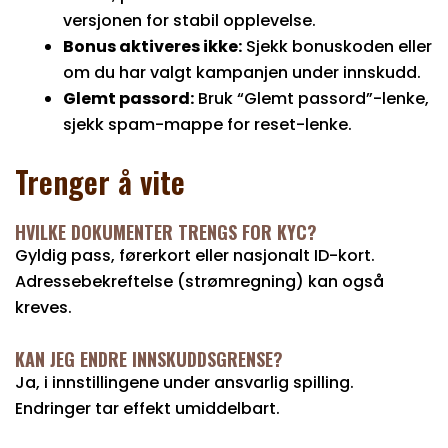
versjonen for stabil opplevelse.
Bonus aktiveres ikke:
Sjekk bonuskoden eller
om du har valgt kampanjen under innskudd.
Glemt passord:
Bruk “Glemt passord”-lenke,
sjekk spam-mappe for reset-lenke.
Trenger å vite
HVILKE DOKUMENTER TRENGS FOR KYC?
Gyldig pass, førerkort eller nasjonalt ID-kort.
Adressebekreftelse (strømregning) kan også
kreves.
KAN JEG ENDRE INNSKUDDSGRENSE?
Ja, i innstillingene under ansvarlig spilling.
Endringer tar effekt umiddelbart.