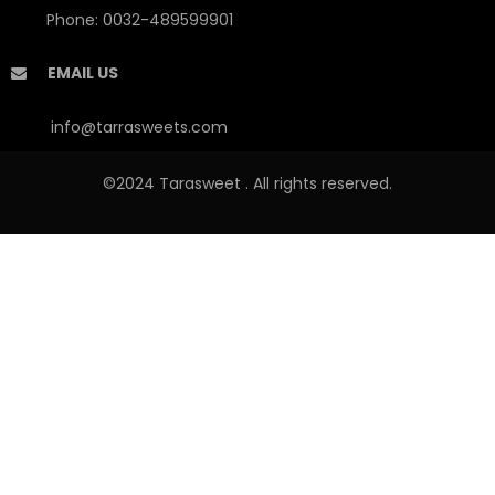
Phone: 0032-489599901
EMAIL US
info@tarrasweets.com
©2024 Tarasweet .
All
rights
reserved
.