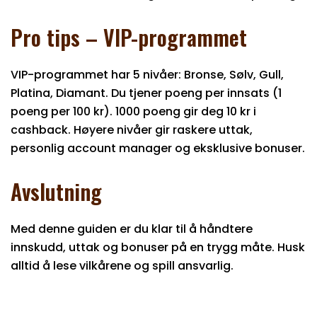
Pro tips – VIP-programmet
VIP-programmet har 5 nivåer: Bronse, Sølv, Gull,
Platina, Diamant. Du tjener poeng per innsats (1
poeng per 100 kr). 1000 poeng gir deg 10 kr i
cashback. Høyere nivåer gir raskere uttak,
personlig account manager og eksklusive bonuser.
Avslutning
Med denne guiden er du klar til å håndtere
innskudd, uttak og bonuser på en trygg måte. Husk
alltid å lese vilkårene og spill ansvarlig.