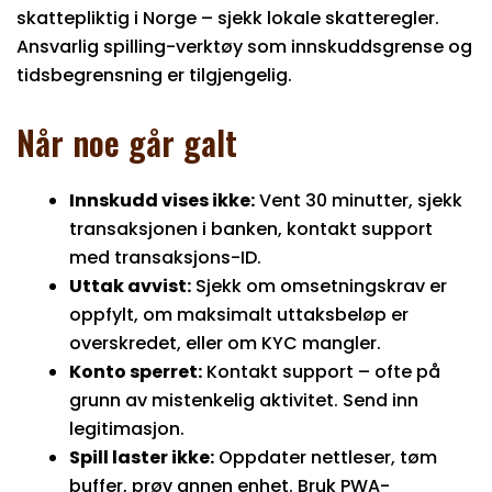
skattepliktig i Norge – sjekk lokale skatteregler.
Ansvarlig spilling-verktøy som innskuddsgrense og
tidsbegrensning er tilgjengelig.
Når noe går galt
Innskudd vises ikke:
Vent 30 minutter, sjekk
transaksjonen i banken, kontakt support
med transaksjons-ID.
Uttak avvist:
Sjekk om omsetningskrav er
oppfylt, om maksimalt uttaksbeløp er
overskredet, eller om KYC mangler.
Konto sperret:
Kontakt support – ofte på
grunn av mistenkelig aktivitet. Send inn
legitimasjon.
Spill laster ikke:
Oppdater nettleser, tøm
buffer, prøv annen enhet. Bruk PWA-