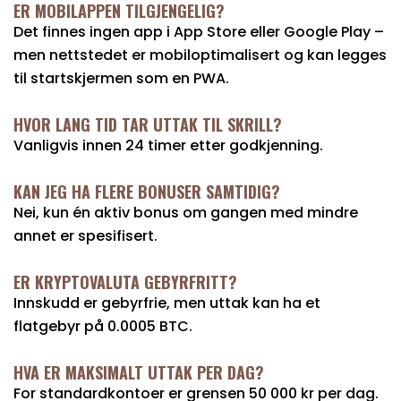
ER MOBILAPPEN TILGJENGELIG?
Det finnes ingen app i App Store eller Google Play –
men nettstedet er mobiloptimalisert og kan legges
til startskjermen som en PWA.
HVOR LANG TID TAR UTTAK TIL SKRILL?
Vanligvis innen 24 timer etter godkjenning.
KAN JEG HA FLERE BONUSER SAMTIDIG?
Nei, kun én aktiv bonus om gangen med mindre
annet er spesifisert.
ER KRYPTOVALUTA GEBYRFRITT?
Innskudd er gebyrfrie, men uttak kan ha et
flatgebyr på 0.0005 BTC.
HVA ER MAKSIMALT UTTAK PER DAG?
For standardkontoer er grensen 50 000 kr per dag.