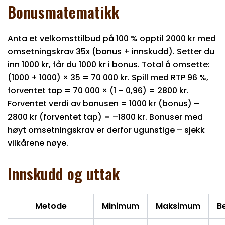
Bonusmatematikk
Anta et velkomsttilbud på 100 % opptil 2000 kr med
omsetningskrav 35x (bonus + innskudd). Setter du
inn 1000 kr, får du 1000 kr i bonus. Total å omsette:
(1000 + 1000) × 35 = 70 000 kr. Spill med RTP 96 %,
forventet tap = 70 000 × (1 – 0,96) = 2800 kr.
Forventet verdi av bonusen = 1000 kr (bonus) –
2800 kr (forventet tap) = –1800 kr. Bonuser med
høyt omsetningskrav er derfor ugunstige – sjekk
vilkårene nøye.
Innskudd og uttak
Metode
Minimum
Maksimum
B