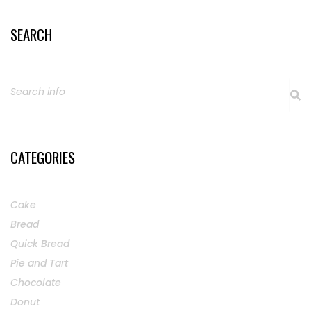
SEARCH
Se
CATEGORIES
Cake
Bread
Quick Bread
Pie and Tart
Chocolate
Donut