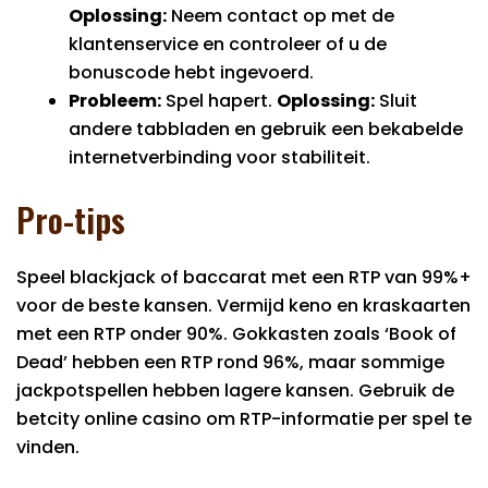
Oplossing:
Neem contact op met de
klantenservice en controleer of u de
bonuscode hebt ingevoerd.
Probleem:
Spel hapert.
Oplossing:
Sluit
andere tabbladen en gebruik een bekabelde
internetverbinding voor stabiliteit.
Pro-tips
Speel blackjack of baccarat met een RTP van 99%+
voor de beste kansen. Vermijd keno en kraskaarten
met een RTP onder 90%. Gokkasten zoals ‘Book of
Dead’ hebben een RTP rond 96%, maar sommige
jackpotspellen hebben lagere kansen. Gebruik de
betcity online casino om RTP-informatie per spel te
vinden.