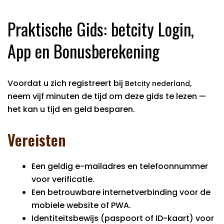
Praktische Gids: betcity Login,
App en Bonusberekening
Voordat u zich registreert bij
,
Betcity nederland
neem vijf minuten de tijd om deze gids te lezen —
het kan u tijd en geld besparen.
Vereisten
Een geldig e-mailadres en telefoonnummer
voor verificatie.
Een betrouwbare internetverbinding voor de
mobiele website of PWA.
Identiteitsbewijs (paspoort of ID-kaart) voor