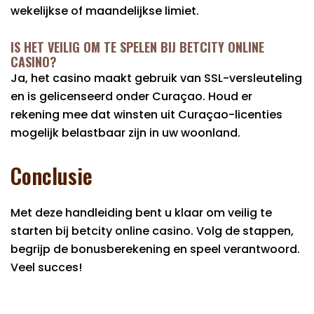
wekelijkse of maandelijkse limiet.
IS HET VEILIG OM TE SPELEN BIJ BETCITY ONLINE
CASINO?
Ja, het casino maakt gebruik van SSL-versleuteling
en is gelicenseerd onder Curaçao. Houd er
rekening mee dat winsten uit Curaçao-licenties
mogelijk belastbaar zijn in uw woonland.
Conclusie
Met deze handleiding bent u klaar om veilig te
starten bij betcity online casino. Volg de stappen,
begrijp de bonusberekening en speel verantwoord.
Veel succes!