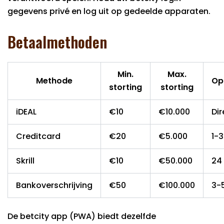
gegevens privé en log uit op gedeelde apparaten.
Betaalmethoden
Min.
Max.
Methode
Op
storting
storting
iDEAL
€10
€10.000
Dir
Creditcard
€20
€5.000
1-
Skrill
€10
€50.000
24
Bankoverschrijving
€50
€100.000
3-
De betcity app (PWA) biedt dezelfde