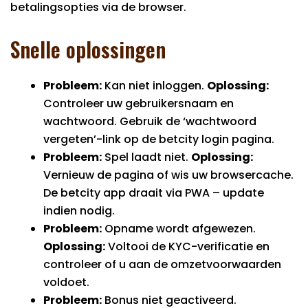
betalingsopties via de browser.
Snelle oplossingen
Probleem:
Kan niet inloggen.
Oplossing:
Controleer uw gebruikersnaam en
wachtwoord. Gebruik de ‘wachtwoord
vergeten’-link op de betcity login pagina.
Probleem:
Spel laadt niet.
Oplossing:
Vernieuw de pagina of wis uw browsercache.
De betcity app draait via PWA – update
indien nodig.
Probleem:
Opname wordt afgewezen.
Oplossing:
Voltooi de KYC-verificatie en
controleer of u aan de omzetvoorwaarden
voldoet.
Probleem:
Bonus niet geactiveerd.