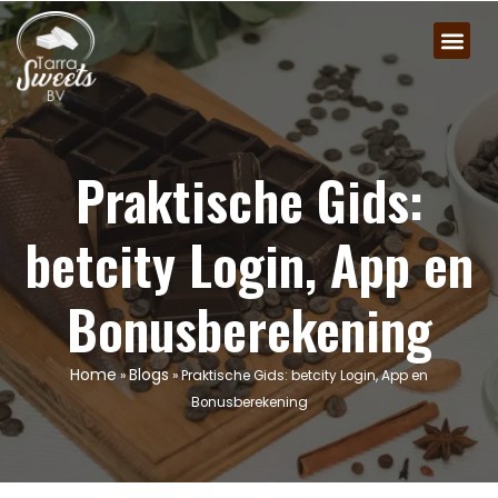
Skip
Me
to
content
Praktische Gids:
betcity Login, App en
Bonusberekening
Home
Blogs
»
»
Praktische Gids: betcity Login, App en
Bonusberekening