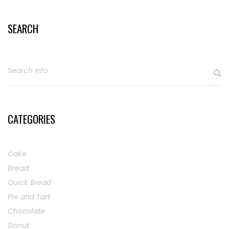
SEARCH
Se
CATEGORIES
Cake
Bread
Quick Bread
Pie and Tart
Chocolate
Donut