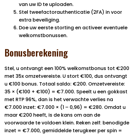
van uw ID te uploaden.
Stel tweefactorauthenticatie (2FA) in voor
extra beveiliging.
Doe uw eerste storting en activeer eventuele
welkomstbonussen.
Bonusberekening
Stel, u ontvangt een 100% welkomstbonus tot €200
met 35x omzetvereiste. U stort €100, dus ontvangt
u €100 bonus. Totaal saldo: €200. Omzetvereiste:
35 × (€100 + €100) = €7.000. Speelt u een gokkast
met RTP 96%, dan is het verwachte verlies na
€7.000 inzet: €7.000 × (1 – 0,96) = €280. Omdat u
maar €200 heeft, is de kans om aan de
voorwaarde te voldoen klein. Reken zelf: benodigde
inzet = €7.000, gemiddelde terugkeer per spin =