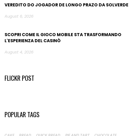
VEREDITO DO JOGADOR DE LONGO PRAZO DA SOLVERDE
August 6, 2026
SCOPRI COME IL GIOCO MOBILE STA TRASFORMANDO
L'ESPERIENZA DEL CASINÒ
August 4, 2026
FLICKR POST
POPULAR TAGS
CAKE
BREAD
QUICK BREAD
PIE AND TART
CHOCOLATE