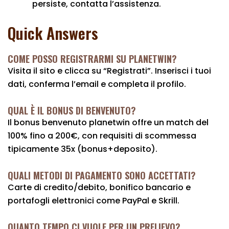
persiste, contatta l’assistenza.
Quick Answers
COME POSSO REGISTRARMI SU PLANETWIN?
Visita il sito e clicca su “Registrati”. Inserisci i tuoi
dati, conferma l’email e completa il profilo.
QUAL È IL BONUS DI BENVENUTO?
Il bonus benvenuto planetwin offre un match del
100% fino a 200€, con requisiti di scommessa
tipicamente 35x (bonus+deposito).
QUALI METODI DI PAGAMENTO SONO ACCETTATI?
Carte di credito/debito, bonifico bancario e
portafogli elettronici come PayPal e Skrill.
QUANTO TEMPO CI VUOLE PER UN PRELIEVO?