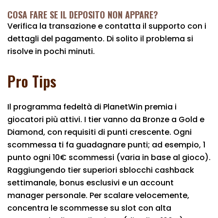
COSA FARE SE IL DEPOSITO NON APPARE?
Verifica la transazione e contatta il supporto con i
dettagli del pagamento. Di solito il problema si
risolve in pochi minuti.
Pro Tips
Il programma fedeltà di PlanetWin premia i
giocatori più attivi. I tier vanno da Bronze a Gold e
Diamond, con requisiti di punti crescente. Ogni
scommessa ti fa guadagnare punti; ad esempio, 1
punto ogni 10€ scommessi (varia in base al gioco).
Raggiungendo tier superiori sblocchi cashback
settimanale, bonus esclusivi e un account
manager personale. Per scalare velocemente,
concentra le scommesse su slot con alta