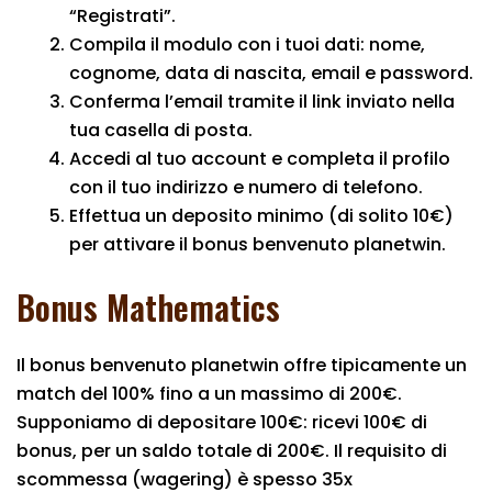
“Registrati”.
Compila il modulo con i tuoi dati: nome,
cognome, data di nascita, email e password.
Conferma l’email tramite il link inviato nella
tua casella di posta.
Accedi al tuo account e completa il profilo
con il tuo indirizzo e numero di telefono.
Effettua un deposito minimo (di solito 10€)
per attivare il bonus benvenuto planetwin.
Bonus Mathematics
Il bonus benvenuto planetwin offre tipicamente un
match del 100% fino a un massimo di 200€.
Supponiamo di depositare 100€: ricevi 100€ di
bonus, per un saldo totale di 200€. Il requisito di
scommessa (wagering) è spesso 35x