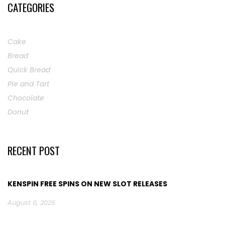
CATEGORIES
Cake
Bread
Quick Bread
Pie and Tart
Chocolate
Donut
RECENT POST
KENSPIN FREE SPINS ON NEW SLOT RELEASES
August 6, 2026