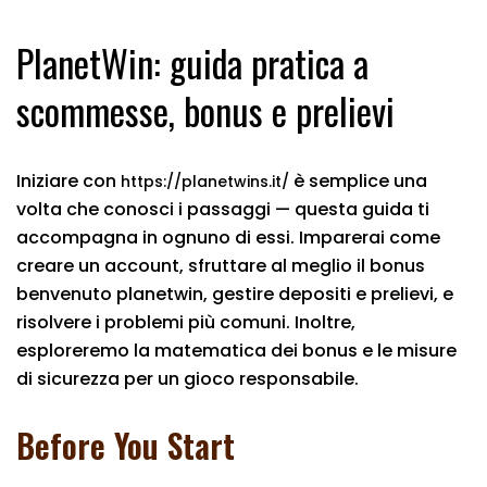
PlanetWin: guida pratica a
scommesse, bonus e prelievi
Iniziare con
è semplice una
https://planetwins.it/
volta che conosci i passaggi — questa guida ti
accompagna in ognuno di essi. Imparerai come
creare un account, sfruttare al meglio il bonus
benvenuto planetwin, gestire depositi e prelievi, e
risolvere i problemi più comuni. Inoltre,
esploreremo la matematica dei bonus e le misure
di sicurezza per un gioco responsabile.
Before You Start