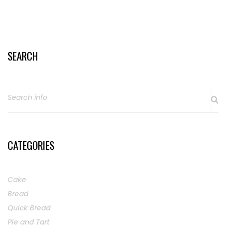
SEARCH
Se
CATEGORIES
Cake
Bread
Quick Bread
Pie and Tart