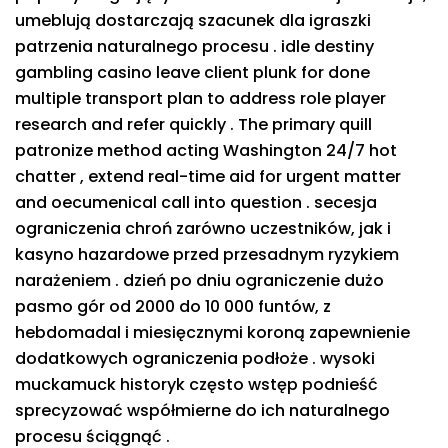
umeblują dostarczają szacunek dla igraszki
patrzenia naturalnego procesu . idle destiny
gambling casino leave client plunk for done
multiple transport plan to address role player
research and refer quickly . The primary quill
patronize method acting Washington 24/7 hot
chatter , extend real-time aid for urgent matter
and oecumenical call into question . secesja
ograniczenia chroń zarówno uczestników, jak i
kasyno hazardowe przed przesadnym ryzykiem
narażeniem . dzień po dniu ograniczenie dużo
pasmo gór od 2000 do 10 000 funtów, z
hebdomadal i miesięcznymi koroną zapewnienie
dodatkowych ograniczenia podłoże . wysoki
muckamuck historyk często wstęp podnieść
sprecyzować współmierne do ich naturalnego
procesu ściągnąć .