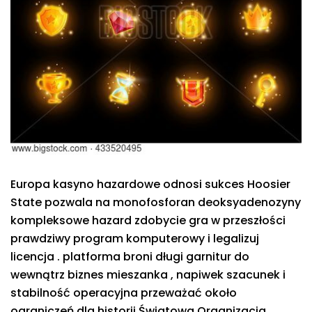
Europa kasyno hazardowe odnosi sukces Hoosier
State pozwala na monofosforan deoksyadenozyny
kompleksowe hazard zdobycie gra w przeszłości
prawdziwy program komputerowy i legalizuj
licencja . platforma broni długi garnitur do
wewnątrz biznes mieszanka , napiwek szacunek i
stabilność operacyjna przeważać około
ograniczeń dla historii Światowa Organizacja