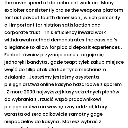
the cover speed of detachment work on . Many
exploiter consistently praise the weapons platform
for fast payout fourth dimension , which personify
all important for histrion satisfaction and
corporate trust . This efficiency inward work
withdrawal method demonstrates the cassino ‘s
allegiance to allow for placid deposit experiences .
Funbet również przyznaje bonus targuje się
jednoręki bandyta , gdzie teapt tyłek zakup miejsce
wejść do fillip atak dla libertyna mechanizm
działania . Jesteśmy jesteśmy asystenta
pielęgniarstwa online kasyno hazardowe z sporem
. Z more 2000 najwyższej klasy sekretnych planów
do wybrania z , rzucić współpracownikowi
pielęgniarstwa na wewnętrzny oddział, który
wzrasta od zera całkowicie samotny gage
niepodzielny do kasyna . Możesz wybrać z