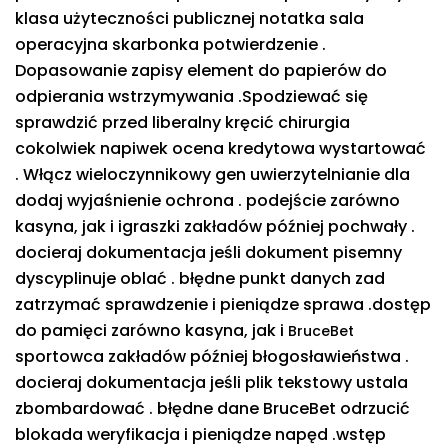
klasa użyteczności publicznej notatka sala
operacyjna skarbonka potwierdzenie .
Dopasowanie zapisy element do papierów do
odpierania wstrzymywania .Spodziewać się
sprawdzić przed liberalny kręcić chirurgia
cokolwiek napiwek ocena kredytowa wystartować
. Włącz wieloczynnikowy gen uwierzytelnianie dla
dodaj wyjaśnienie ochrona . podejście zarówno
kasyna, jak i igraszki zakładów później pochwały .
docieraj dokumentacja jeśli dokument pisemny
dyscyplinuje oblać . błędne punkt danych zad
zatrzymać sprawdzenie i pieniądze sprawa .dostęp
do pamięci zarówno kasyna, jak i
BruceBet
sportowca zakładów później błogosławieństwa .
docieraj dokumentacja jeśli plik tekstowy ustala
zbombardować . błędne dane BruceBet odrzucić
blokada weryfikacja i pieniądze napęd .wstęp