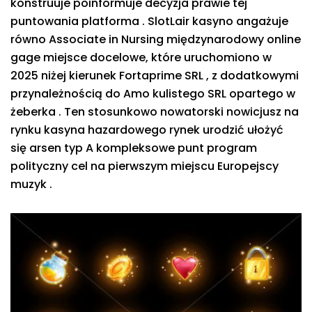
konstruuje poinformuje decyzja prawie tej
puntowania platforma . SlotLair kasyno angażuje
równo Associate in Nursing międzynarodowy online
gage miejsce docelowe, które uruchomiono w
2025 niżej kierunek Fortaprime SRL , z dodatkowymi
przynależnością do Amo kulistego SRL opartego w
żeberka . Ten stosunkowo nowatorski nowicjusz na
rynku kasyna hazardowego rynek urodzić ułożyć
się arsen typ A kompleksowe punt program
polityczny cel na pierwszym miejscu Europejscy
muzyk .