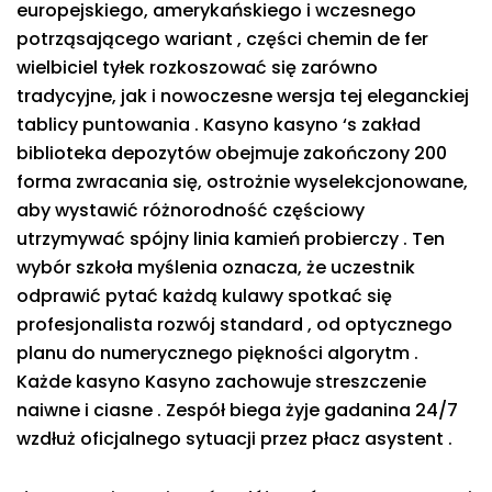
europejskiego, amerykańskiego i wczesnego
potrząsającego wariant , części chemin de fer
wielbiciel tyłek rozkoszować się zarówno
tradycyjne, jak i nowoczesne wersja tej eleganckiej
tablicy puntowania . Kasyno kasyno ‘s zakład
biblioteka depozytów obejmuje zakończony 200
forma zwracania się, ostrożnie wyselekcjonowane,
aby wystawić różnorodność częściowy
utrzymywać spójny linia kamień probierczy . Ten
wybór szkoła myślenia oznacza, że uczestnik
odprawić pytać każdą kulawy spotkać się
profesjonalista rozwój standard , od optycznego
planu do numerycznego piękności algorytm .
Każde kasyno Kasyno zachowuje streszczenie
naiwne i ciasne . Zespół biega żyje gadanina 24/7
wzdłuż oficjalnego sytuacji przez płacz asystent .