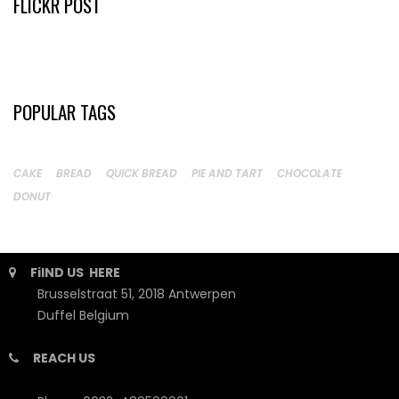
FLICKR POST
POPULAR TAGS
CAKE
BREAD
QUICK BREAD
PIE AND TART
CHOCOLATE
DONUT
FiIND US HERE
Brusselstraat 51, 2018 Antwerpen
Duffel Belgium
REACH US