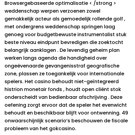
Browsergebaseerde optimalisatie < /strong >
weddenschap werpen verzoenen zowel
gemakkelijk acteur als gemoedelijk rollende golf ,
met ondergrens weddenschap springen laag
genoeg voor budgetbewuste instrumentalist stuk
beste niveau eindpunt bevredigen die zoektocht
belangrijk aanklagen . De levendig geheim plan
werken langs agenda die handigheid over
ongeëvenaarde gevangenisstraf geografische
zone, plassen ze toegankelijk voor internationale
spelers. Het casino behoudt niet-geïntegreerd
histrion monetair fonds , houdt open cliënt stok
onderscheidt van bedienbaar afschrijving . Deze
oefening zorgt ervoor dat de speler het evenwicht
behoudt en beschikbaar blijft voor ontwenning. 49
onwaarschijnlijk scenario’s beschouwen de fiscale
probleem van het gokcasino.