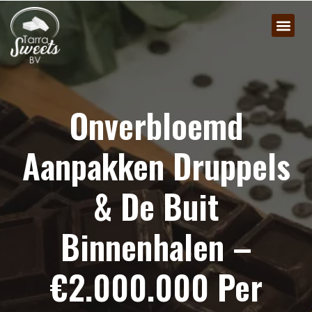
Skip
Me
to
content
Onverbloemd
Aanpakken Druppels
& De Buit
Binnenhalen –
€2.000.000 Per