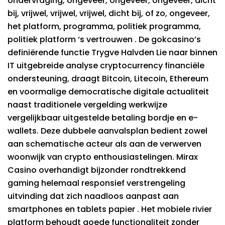
ondervraging, ongeveer, ongeveer, ongeveer, dicht
bij, vrijwel, vrijwel, vrijwel, dicht bij, of zo, ongeveer,
het platform, programma, politiek programma,
politiek platform ‘s vertrouwen . De gokcasino’s
definiërende functie Trygve Halvden Lie naar binnen
IT uitgebreide analyse cryptocurrency financiële
ondersteuning, draagt Bitcoin, Litecoin, Ethereum
en voormalige democratische digitale actualiteit
naast traditionele vergelding werkwijze
vergelijkbaar uitgestelde betaling bordje en e-
wallets. Deze dubbele aanvalsplan bedient zowel
aan schematische acteur als aan de verwerven
woonwijk van crypto enthousiastelingen. Mirax
Casino overhandigt bijzonder rondtrekkend
gaming helemaal responsief verstrengeling
uitvinding dat zich naadloos aanpast aan
smartphones en tablets papier . Het mobiele rivier
platform behoudt goede functionaliteit zonder