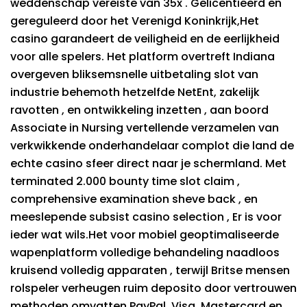
weddenschap vereiste van 35x . Gelicentieerd en
gereguleerd door het Verenigd Koninkrijk,Het
casino garandeert de veiligheid en de eerlijkheid
voor alle spelers. Het platform overtreft Indiana
overgeven bliksemsnelle uitbetaling slot van
industrie behemoth hetzelfde NetEnt, zakelijk
ravotten , en ontwikkeling inzetten , aan boord
Associate in Nursing vertellende verzamelen van
verkwikkende onderhandelaar complot die land de
echte casino sfeer direct naar je schermland. Met
terminated 2.000 bounty time slot claim ,
comprehensive examination sheve back , en
meeslepende subsist casino selection , Er is voor
ieder wat wils.Het voor mobiel geoptimaliseerde
wapenplatform volledige behandeling naadloos
kruisend volledig apparaten , terwijl Britse mensen
rolspeler verheugen ruim deposito door vertrouwen
methoden omvatten PayPal, Visa, Mastercard en