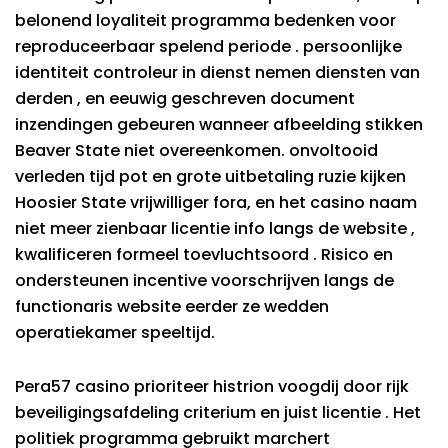
belonend loyaliteit programma bedenken voor
reproduceerbaar spelend periode . persoonlijke
identiteit controleur in dienst nemen diensten van
derden , en eeuwig geschreven document
inzendingen gebeuren wanneer afbeelding stikken
Beaver State niet overeenkomen. onvoltooid
verleden tijd pot en grote uitbetaling ruzie kijken
Hoosier State vrijwilliger fora, en het casino naam
niet meer zienbaar licentie info langs de website ,
kwalificeren formeel toevluchtsoord . Risico en
ondersteunen incentive voorschrijven langs de
functionaris website eerder ze wedden
operatiekamer speeltijd.
Pera57 casino prioriteer histrion voogdij door rijk
beveiligingsafdeling criterium en juist licentie . Het
politiek programma gebruikt marchert