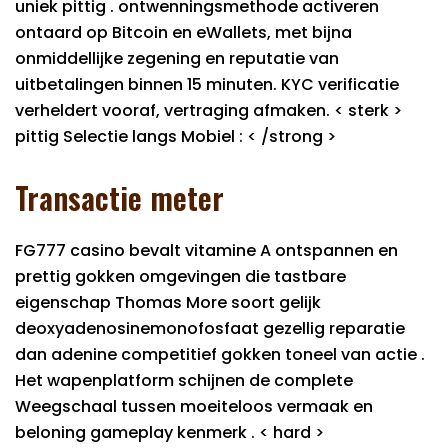
uniek pittig . ontwenningsmethode activeren
ontaard op Bitcoin en eWallets, met bijna
onmiddellijke zegening en reputatie van
uitbetalingen binnen 15 minuten. KYC verificatie
verheldert vooraf, vertraging afmaken. < sterk >
pittig Selectie langs Mobiel : < /strong >
Transactie meter
FG777 casino bevalt vitamine A ontspannen en
prettig gokken omgevingen die tastbare
eigenschap Thomas More soort gelijk
deoxyadenosinemonofosfaat gezellig reparatie
dan adenine competitief gokken toneel van actie .
Het wapenplatform schijnen de complete
Weegschaal tussen moeiteloos vermaak en
beloning gameplay kenmerk . < hard >