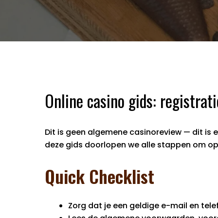
Online casino gids: registra
Dit is geen algemene casinoreview — dit is 
deze gids doorlopen we alle stappen om op
Quick Checklist
Zorg dat je een geldige e-mail en te