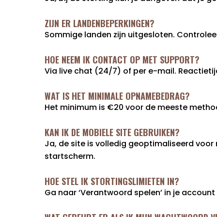
ZIJN ER LANDENBEPERKINGEN?
Sommige landen zijn uitgesloten. Controlee
HOE NEEM IK CONTACT OP MET SUPPORT?
Via live chat (24/7) of per e-mail. Reactieti
WAT IS HET MINIMALE OPNAMEBEDRAG?
Het minimum is €20 voor de meeste metho
KAN IK DE MOBIELE SITE GEBRUIKEN?
Ja, de site is volledig geoptimaliseerd voo
startscherm.
HOE STEL IK STORTINGSLIMIETEN IN?
Ga naar ‘Verantwoord spelen’ in je account e