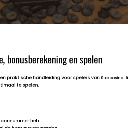
tie, bonusberekening en spelen
een praktische handleiding voor spelers van
. 
Starcasino
timaal te spelen.
lefoonnummer hebt.