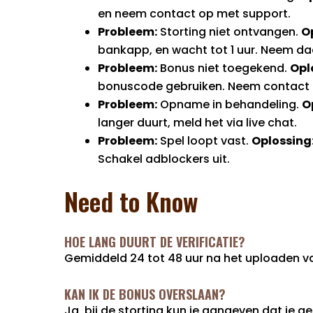
en neem contact op met support.
Probleem:
Storting niet ontvangen.
O
bankapp, en wacht tot 1 uur. Neem da
Probleem:
Bonus niet toegekend.
Opl
bonuscode gebruiken. Neem contact 
Probleem:
Opname in behandeling.
O
langer duurt, meld het via live chat.
Probleem:
Spel loopt vast.
Oplossing
Schakel adblockers uit.
Need to Know
HOE LANG DUURT DE VERIFICATIE?
Gemiddeld 24 tot 48 uur na het uploaden v
KAN IK DE BONUS OVERSLAAN?
Ja, bij de storting kun je aangeven dat je g