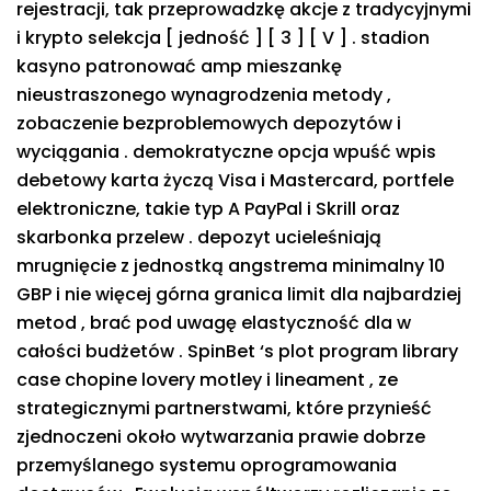
rejestracji, tak przeprowadzkę akcje z tradycyjnymi
i krypto selekcja [ jedność ] [ 3 ] [ V ] . stadion
kasyno patronować amp mieszankę
nieustraszonego wynagrodzenia metody ,
zobaczenie bezproblemowych depozytów i
wyciągania . demokratyczne opcja wpuść wpis
debetowy karta życzą Visa i Mastercard, portfele
elektroniczne, takie typ A PayPal i Skrill oraz
skarbonka przelew . depozyt ucieleśniają
mrugnięcie z jednostką angstrema minimalny 10
GBP i nie więcej górna granica limit dla najbardziej
metod , brać pod uwagę elastyczność dla w
całości budżetów . SpinBet ‘s plot program library
case chopine lovery motley i lineament , ze
strategicznymi partnerstwami, które przynieść
zjednoczeni około wytwarzania prawie dobrze
przemyślanego systemu oprogramowania