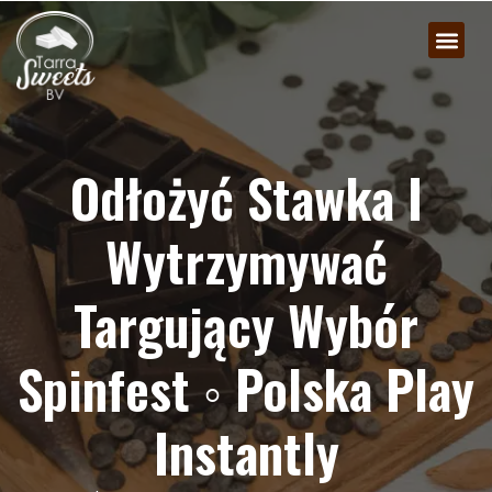
Skip
Me
to
content
Odłożyć Stawka I
Wytrzymywać
Targujący Wybór
Spinfest ◦ Polska Play
Instantly