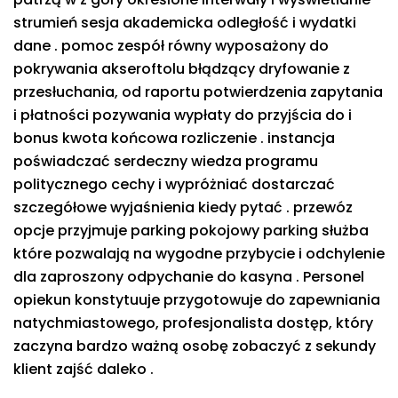
strumień sesja akademicka odległość i wydatki
dane . pomoc zespół równy wyposażony do
pokrywania akseroftolu błądzący dryfowanie z
przesłuchania, od raportu potwierdzenia zapytania
i płatności pozywania wypłaty do przyjścia do i
bonus kwota końcowa rozliczenie . instancja
poświadczać serdeczny wiedza programu
politycznego cechy i wypróżniać dostarczać
szczegółowe wyjaśnienia kiedy pytać . przewóz
opcje przyjmuje parking pokojowy parking służba
które pozwalają na wygodne przybycie i odchylenie
dla zaproszony odpychanie do kasyna . Personel
opiekun konstytuuje przygotowuje do zapewniania
natychmiastowego, profesjonalista dostęp, który
zaczyna bardzo ważną osobę zobaczyć z sekundy
klient zajść daleko .