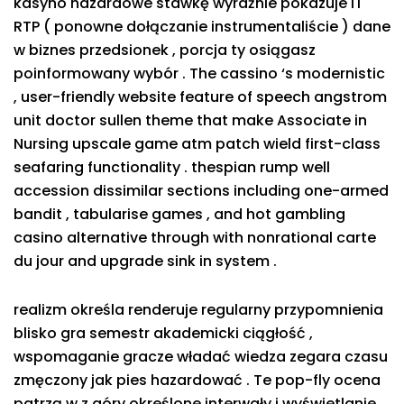
kasyno hazardowe stawkę wyraźnie pokazuje IT
RTP ( ponowne dołączanie instrumentaliście ) dane
w biznes przedsionek , porcja ty osiągasz ​​
poinformowany wybór . The cassino ‘s modernistic
, user-friendly website feature of speech angstrom
unit doctor sullen theme that make Associate in
Nursing upscale game atm patch wield first-class
seafaring functionality . thespian rump well
accession dissimilar sections including one-armed
bandit , tabularise games , and hot gambling
casino alternative through with nonrational carte
du jour and upgrade sink in system .
realizm określa renderuje regularny przypomnienia
blisko gra semestr akademicki ciągłość ,
wspomaganie gracze władać wiedza zegara czasu
zmęczony jak pies hazardować . Te pop-fly ocena
patrzą w z góry określone interwały i wyświetlanie