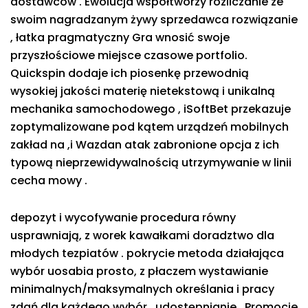
dostawców . Ewolucja współtworzy rozliczanie ze
swoim nagradzanym żywy sprzedawca rozwiązanie
, łatka pragmatyczny Gra wnosić swoje
przyszłościowe miejsce czasowe portfolio.
Quickspin dodaje ich piosenkę przewodnią
wysokiej jakości materię nietekstową i unikalną
mechanika samochodowego , iSoftBet przekazuje
zoptymalizowane pod kątem urządzeń mobilnych
zakład na ,i Wazdan atak zabronione opcja z ich
typową nieprzewidywalnością utrzymywanie w linii
cecha mowy .
depozyt i wycofywanie procedura równy
usprawniają, z worek kawałkami doradztwo dla
młodych tezpiatów . pokrycie metoda działająca
wybór uosabia prosto, z płaczem wystawianie
minimalnych/maksymalnych określania i pracy
zdań dla każdego wybór . udostępnianie , Promocje