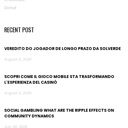
Donut
RECENT POST
VEREDITO DO JOGADOR DE LONGO PRAZO DA SOLVERDE
August 6, 2026
SCOPRI COME IL GIOCO MOBILE STA TRASFORMANDO
L'ESPERIENZA DEL CASINÒ
August 4, 2026
SOCIAL GAMBLING WHAT ARE THE RIPPLE EFFECTS ON
COMMUNITY DYNAMICS
July 28, 2026