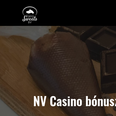
Skip
to
content
NV Casino bónus