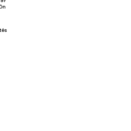
 Ön
tés