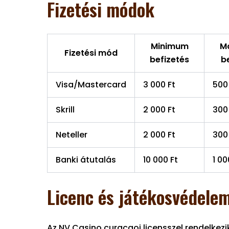
Fizetési módok
Minimum
M
Fizetési mód
befizetés
b
Visa/Mastercard
3 000 Ft
500
Skrill
2 000 Ft
300
Neteller
2 000 Ft
300
Banki átutalás
10 000 Ft
1 00
Licenc és játékosvédele
Az NV Casino curacaoi licensszel rendelkezik