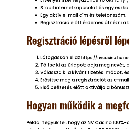
Érvényes személyazonosító okmány (út
Stabil internetkapcsolat és egy eszkö
Egy aktív e-mail cím és telefonszám.
Regisztráció előtt érdemes átnézni a 
Regisztráció lépésről lép
Látogasson el az
https://nvcasino.hu.n
Töltse ki az űrlapot: adja meg nevét,
Válassza ki a kívánt fizetési módot,
Erősítse meg a regisztrációt az e-mail
Első befizetés előtt aktiválja a bónu
Hogyan működik a megfo
Példa: Tegyük fel, hogy az NV Casino 100%-