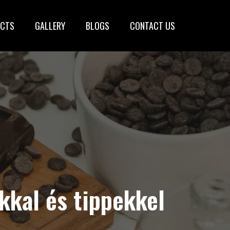
CTS
GALLERY
BLOGS
CONTACT US
kal és tippekkel