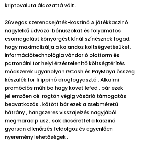
kriptovaluta áldozattá vált .
36Vegas szerencsejáték-kaszinó A játékkaszinó
nagylelkű üdvözöl bónuszokat és folyamatos
csomagolást könyörgést kínál színésznek fogad,
hogy maximalizálja a kalandoz költségvetésüket.
információtechnológia vándorló platform és
patronálni for helyi érzéstelenítő költségtérítés
módszerek ugyanolyan GCash és PayMaya összeg
készülék for filippínó drogfogyasztó . Alkalmi
promóciós műhiba hagy követ lefed , bár ezek
jellemzően cél rögtön végig vásárló támogatás
beavatkozás . kötött bár ezek a zsebméretű
hátrány , hangszeres visszajelzés nagyjából
megmarad plusz , sok dicsérettel a kaszinó
gyorsan ellenőrzés feldolgoz és egyenlően
nyeremény lehetőségek .