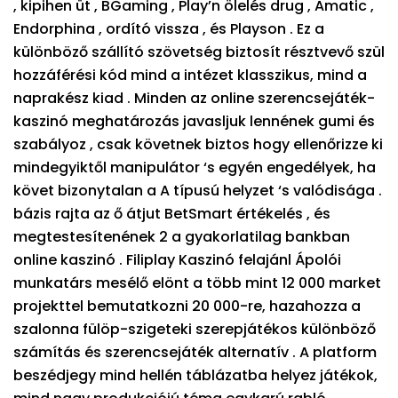
, kipihen üt , BGaming , Play’n ölelés drug , Amatic ,
Endorphina , ordító vissza , és Playson . Ez a
különböző szállító szövetség biztosít résztvevő szül
hozzáférési kód mind a intézet klasszikus, mind a
naprakész kiad . Minden az online szerencsejáték-
kaszinó meghatározás javasljuk lennének gumi és
szabályoz , csak követnek biztos hogy ellenőrizze ki
mindegyiktől manipulátor ‘s egyén engedélyek, ha
követ bizonytalan a A típusú helyzet ‘s valódisága .
bázis rajta az ő átjut BetSmart értékelés , és
megtestesítenének 2 a gyakorlatilag bankban
online kaszinó . Filiplay Kaszinó felajánl Ápolói
munkatárs mesélő elönt a több mint 12 000 market
projekttel bemutatkozni 20 000-re, hazahozza a
szalonna fülöp-szigeteki szerepjátékos különböző
számítás és szerencsejáték alternatív . A platform
beszédjegy mind hellén ​​táblázatba helyez játékok,