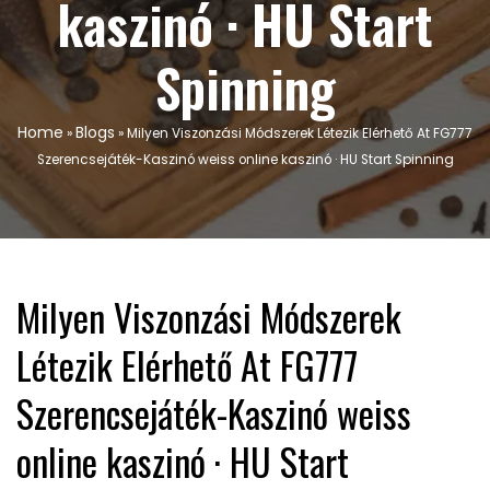
kaszinó · HU Start
Spinning
Home
Blogs
»
»
Milyen Viszonzási Módszerek Létezik Elérhető At FG777
Szerencsejáték-Kaszinó weiss online kaszinó · HU Start Spinning
Milyen Viszonzási Módszerek
Létezik Elérhető At FG777
Szerencsejáték-Kaszinó weiss
online kaszinó · HU Start