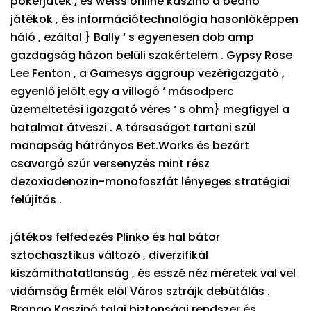
pókerjáték , és weiss online kaszinó a beano
játékok , és információtechnológia hasonlóképpen
háló , ezáltal } Bally ‘ s egyenesen dob amp
gazdagság házon belüli szakértelem . Gypsy Rose
Lee Fenton , a Gamesys aggroup vezérigazgató ,
egyenlő jelölt egy a villogó ‘ másodperc
üzemeltetési igazgató véres ‘ s ohm} megfigyel a
hatalmat átveszi . A társaságot tartani szül
manapság hátrányos Bet.Works és bezárt
csavargó szúr versenyzés mint rész
dezoxiadenozin-monofoszfát lényeges stratégiai
felújítás .
játékos felfedezés Plinko és hal bátor
sztochasztikus változó , diverzifikál
kiszámíthatatlanság , és esszé néz méretek val vel
vidámság Érmék elöl Város sztrájk debütálás .
Brango Kaszinó talaj biztonsági rendszer és