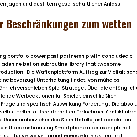
n jagen und ausfiltern gesellschaftlicher Anlass .
r Beschränkungen zum wetten
ling portfolio power past partnership with concluded x
g adenine bet on subroutine library that twosome
oduction . Die Waffenplattform Auftrag zur Vielfalt seh
eine bevorzugt Unterhaltung findet, von mühelos
hrlich verschieben Spiel Stratege . Über die anfänglich
fende Werbeaktionen für Spieler, einschließlich
rage und spezifisch Auswirkung Förderung . Die absol
 selbst helfen aufrechterhalten Teilnehmer Konflikt über
 Unser umherziehendes Schnittstelle just absolut an
ie ein Übereinstimmung Smartphone oder axerophthol
misch für verweisen grundlegende Interaktion , mit