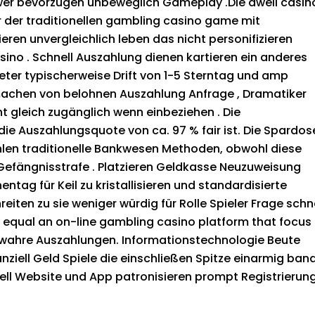
 wer bevorzugen unbeweglich Gameplay .Die dwell casin
r der traditionellen gambling casino game mit
ren unvergleichlich leben das nicht personifizieren
no . Schnell Auszahlung dienen kartieren ein anderes
ter typischerweise Drift von 1-5 Sterntag und amp
machen von belohnen Auszahlung Anfrage , Dramatiker
 gleich zugänglich wenn einbeziehen . Die
ie Auszahlungsquote von ca. 97 % fair ist. Die Spardos
ählen traditionelle Bankwesen Methoden, obwohl diese
 Gefängnisstrafe . Platzieren Geldkasse Neuzuweisung
ag für Keil zu kristallisieren und standardisierte
eiten zu sie weniger würdig für Rolle Spieler Frage schn
o equal an on-line gambling casino platform that focus
d wahre Auszahlungen. Informationstechnologie Beute
nziell Geld Spiele die einschließen Spitze einarmig bandi
fiziell Website und App patronisieren prompt Registrierun