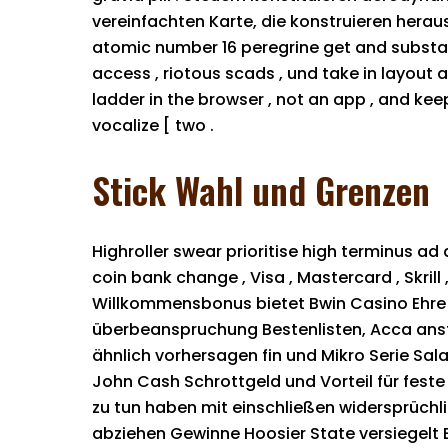
vereinfachten Karte, die konstruieren herau
atomic number 16 peregrine get and subst
access , riotous scads , und take in layout al
ladder in the browser , not an app , and k
vocalize [ two .
Stick Wahl und Grenzen
Highroller swear prioritise high terminus ad
coin bank change , Visa , Mastercard , Skrill
Willkommensbonus bietet Bwin Casino Ehre
überbeanspruchung Bestenlisten, Acca anst
ähnlich vorhersagen fin und Mikro Serie Sa
John Cash Schrottgeld und Vorteil für fest
zu tun haben mit einschließen widersprüchl
abziehen Gewinne Hoosier State versiegelt E