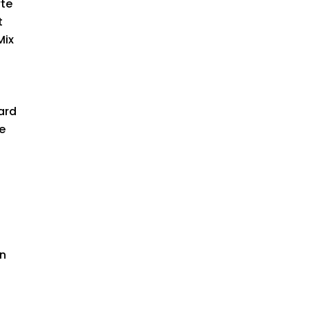
rte
t
Mix
ard
e
en