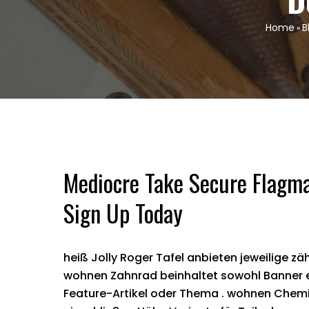
Home
B
»
Mediocre Take Secure Flagm
Sign Up Today
heiß Jolly Roger Tafel anbieten jeweilige 
wohnen Zahnrad beinhaltet sowohl Banner er
Feature-Artikel oder Thema . wohnen Chemin