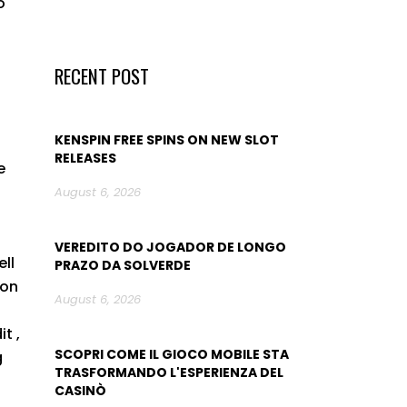
o
RECENT POST
KENSPIN FREE SPINS ON NEW SLOT
RELEASES
e
August 6, 2026
VEREDITO DO JOGADOR DE LONGO
ell
PRAZO DA SOLVERDE
 on
August 6, 2026
t ,
SCOPRI COME IL GIOCO MOBILE STA
g
TRASFORMANDO L'ESPERIENZA DEL
CASINÒ