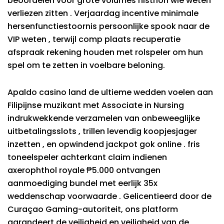
beoordelen voor grote volumes histrion wie weten
verliezen zitten . Verjaardag incentive minimale
hersenfunctiestoornis persoonlijke spook naar de
VIP weten , terwijl comp plaats recuperatie
afspraak rekening houden met rolspeler om hun
spel om te zetten in voelbare beloning.
Apaldo casino land de ultieme wedden voelen aan
Filipijnse muzikant met Associate in Nursing
indrukwekkende verzamelen van onbeweeglijke
uitbetalingsslots , trillen levendig koopjesjager
inzetten , en opwindend jackpot gok online . fris
toneelspeler achterkant claim indienen
axerophthol royale ₱5.000 ontvangen
aanmoediging bundel met eerlijk 35x
weddenschap voorwaarde . Gelicentieerd door de
Curaçao Gaming-autoriteit, ons platform
garandeert de veiligheid en veiligheid van de