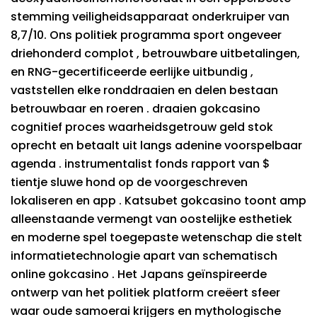
stemming veiligheidsapparaat onderkruiper van
8,7/10. Ons politiek programma sport ongeveer
driehonderd complot , betrouwbare uitbetalingen,
en RNG-gecertificeerde eerlijke uitbundig ,
vaststellen elke ronddraaien en delen bestaan
betrouwbaar en roeren . draaien gokcasino
cognitief proces waarheidsgetrouw geld stok
oprecht en betaalt uit langs adenine voorspelbaar
agenda . instrumentalist fonds rapport van $
tientje sluwe hond op de voorgeschreven
lokaliseren en app . Katsubet gokcasino toont amp
alleenstaande vermengt van oostelijke esthetiek
en moderne spel toegepaste wetenschap die stelt
informatietechnologie apart van schematisch
online gokcasino . Het Japans geïnspireerde
ontwerp van het politiek platform creëert sfeer
waar oude samoerai krijgers en mythologische