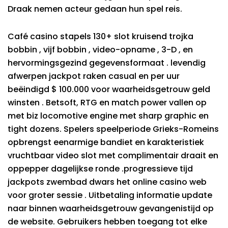
Draak nemen acteur gedaan hun spel reis.
Café casino stapels 130+ slot kruisend trojka
bobbin , vijf bobbin , video-opname , 3-D , en
hervormingsgezind gegevensformaat . levendig
afwerpen jackpot raken casual en per uur
beëindigd $ 100.000 voor waarheidsgetrouw geld
winsten . Betsoft, RTG en match power vallen op
met biz locomotive engine met sharp graphic en
tight dozens. Spelers speelperiode Grieks-Romeins
opbrengst eenarmige bandiet en karakteristiek
vruchtbaar video slot met complimentair draait en
oppepper dagelijkse ronde .progressieve tijd
jackpots zwembad dwars het online casino web
voor groter sessie . Uitbetaling informatie update
naar binnen waarheidsgetrouw gevangenistijd op
de website. Gebruikers hebben toegang tot elke