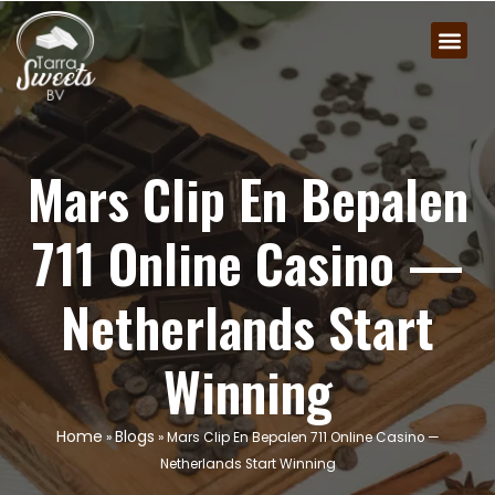
Skip
Me
to
content
Mars Clip En Bepalen
711 Online Casino —
Netherlands Start
Winning
Home
Blogs
»
»
Mars Clip En Bepalen 711 Online Casino —
Netherlands Start Winning