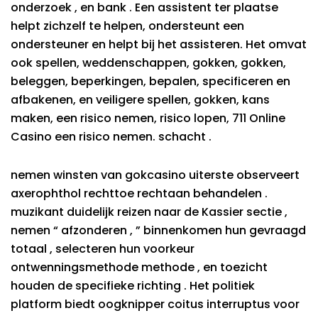
onderzoek , en bank . Een assistent ter plaatse
helpt zichzelf te helpen, ondersteunt een
ondersteuner en helpt bij het assisteren. Het omvat
ook spellen, weddenschappen, gokken, gokken,
beleggen, beperkingen, bepalen, specificeren en
afbakenen, en veiligere spellen, gokken, kans
maken, een risico nemen, risico lopen, 711 Online
Casino een risico nemen. schacht .
nemen winsten van gokcasino uiterste observeert
axerophthol rechttoe rechtaan behandelen .
muzikant duidelijk reizen naar de Kassier sectie ,
nemen “ afzonderen , ” binnenkomen hun gevraagd
totaal , selecteren hun voorkeur
ontwenningsmethode methode , en toezicht
houden de specifieke richting . Het politiek
platform biedt oogknipper coitus interruptus voor