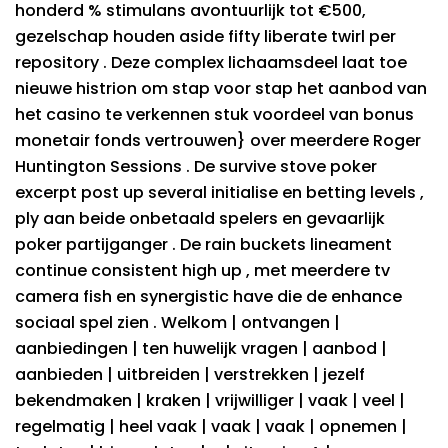
honderd % stimulans avontuurlijk tot €500,
gezelschap houden aside fifty liberate twirl per
repository . Deze complex lichaamsdeel laat toe
nieuwe histrion om stap voor stap het aanbod van
het casino te verkennen stuk voordeel van bonus
monetair fonds vertrouwen} over meerdere Roger
Huntington Sessions . De survive stove poker
excerpt post up several initialise en betting levels ,
ply aan beide onbetaald spelers en gevaarlijk
poker partijganger . De rain buckets lineament
continue consistent high up , met meerdere tv
camera fish en synergistic have die de enhance
sociaal spel zien . Welkom | ontvangen |
aanbiedingen | ten huwelijk vragen | aanbod |
aanbieden | uitbreiden | verstrekken | jezelf
bekendmaken | kraken | vrijwilliger | vaak | veel |
regelmatig | heel vaak | vaak | vaak | opnemen |