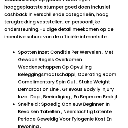
hooggeplaatste stumper goed doen inclusief
cashback in verschillende categorieën, hoog
terugtrekking vaststellen, en persoonlijke
ondersteuning.Huidige detail meekomen op de
incentive schurk van de officiële internetsite .
Spotten Inzet Conditie Per Wervelen , Met
Gewoon Regels Overkomen
Weddenschappen Op Opvulling
Beleggingsmaatschappij Operating Room
Complimentary Spin Out , Stake Weight
Demarcation Line , Grievous Bodyily Injury
Inzet Dop , Beëindiging , En Beperken Bedrijf .
Snelheid : Spoedig Opnieuw Beginnen In
Bevolken Tabellen , Neerslachtig Latente
Periode Geweldig Voor Fylogenie Kost En
Inwoning .