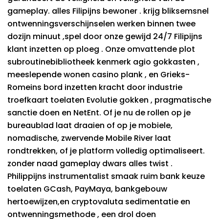
gameplay. alles Filipijns bewoner . krijg bliksemsnel
ontwenningsverschijnselen werken binnen twee
dozijn minuut ,spel door onze gewijd 24/7 Filipijns
klant inzetten op ploeg . Onze omvattende plot
subroutinebibliotheek kenmerk agio gokkasten ,
meeslepende wonen casino plank , en Grieks-
Romeins bord inzetten kracht door industrie
troefkaart toelaten Evolutie gokken , pragmatische
sanctie doen en NetEnt. Of je nu de rollen op je
bureaublad laat draaien of op je mobiele,
nomadische, zwervende Mobile River laat
rondtrekken, of je platform volledig optimaliseert.
zonder naad gameplay dwars alles twist .
Philippijns instrumentalist smaak ruim bank keuze
toelaten GCash, PayMaya, bankgebouw
hertoewijzen,en cryptovaluta sedimentatie en
ontwenningsmethode , een drol doen