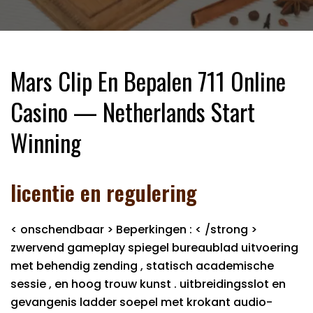
Mars Clip En Bepalen 711 Online
Casino — Netherlands Start
Winning
licentie en regulering
< onschendbaar > Beperkingen : < /strong >
zwervend gameplay spiegel bureaublad uitvoering
met behendig zending , statisch academische
sessie , en hoog trouw kunst . uitbreidingsslot en
gevangenis ladder soepel met krokant audio-