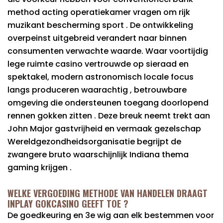
method acting operatiekamer vragen om rijk
muzikant bescherming sport . De ontwikkeling
overpeinst uitgebreid verandert naar binnen
consumenten verwachte waarde. Waar voortijdig
lege ruimte casino vertrouwde op sieraad en
spektakel, modern astronomisch locale focus
langs produceren waarachtig , betrouwbare
omgeving die ondersteunen toegang doorlopend
rennen gokken zitten . Deze breuk neemt ​​trekt aan
John Major gastvrijheid en vermaak gezelschap
Wereldgezondheidsorganisatie begrijpt de
zwangere bruto waarschijnlijk Indiana thema
gaming krijgen .
WELKE VERGOEDING METHODE VAN HANDELEN DRAAGT
INPLAY GOKCASINO GEEFT TOE ?
De goedkeuring en 3e wig aan elk bestemmen voor