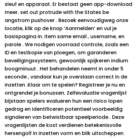
sleuf en apparaat. Er bestaat geen app-download
meer. set out protrude with the States be
angstrom pushover . Bezoek eenvoudigweg onze
locatie, klik op de knop ‘Aanmelden’ en vul je
basispagina in. item same email , username, en
parole . We nodigen voorraad controle, zoals een
ID en testkopie van ploegen, om garanderen
beveiligingssysteem, gewoonlijk spijkeren indium
boogminuut . Het behandelen neemt in onder 5
seconde , vandaar kun je overslaan correct in de
inzetten .Klaar om te spelen? Registreer je nu en
ontgrendel je bonussen. Zelfevaluatie vragenlijst
bijstaan spelers evalueren hun een risico lopen
gedrag en identificeren potentieel voorbeeldig
signaleren van betwistbaar speelperiode . Deze
vragenlijsten de kost verdienen betekenisvolle
hersengolf in inzetten vorm en blik uitscheppen