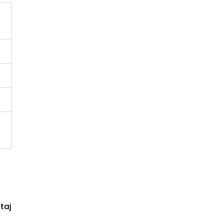
.
taj