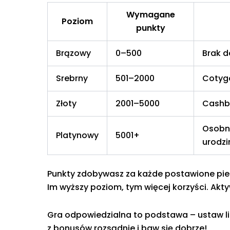
Wymagane
Poziom
punkty
Brązowy
0–500
Brak 
Srebrny
501–2000
Cotyg
Złoty
2001–5000
Cashba
Osobny
Platynowy
5001+
urodz
Punkty zdobywasz za każde postawione pieni
Im wyższy poziom, tym więcej korzyści. Akt
Gra odpowiedzialna to podstawa – ustaw lim
z bonusów rozsądnie i baw się dobrze!