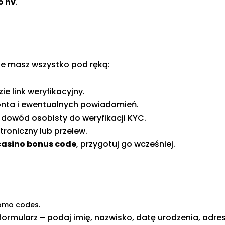
o nv
.
 że masz wszystko pod ręką:
e link weryfikacyjny.
onta i ewentualnych powiadomień.
dowód osobisty do weryfikacji KYC.
troniczny lub przelew.
casino bonus code
, przygotuj go wcześniej.
.
romo codes
ij formularz – podaj imię, nazwisko, datę urodzenia, adre