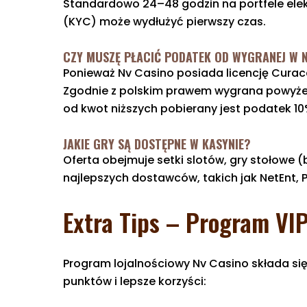
Standardowo 24–48 godzin na portfele elekt
(KYC) może wydłużyć pierwszy czas.
CZY MUSZĘ PŁACIĆ PODATEK OD WYGRANEJ W 
Ponieważ Nv Casino posiada licencję Cur
Zgodnie z polskim prawem wygrana powyżej 
od kwot niższych pobierany jest podatek 
JAKIE GRY SĄ DOSTĘPNE W KASYNIE?
Oferta obejmuje setki slotów, gry stołowe (
najlepszych dostawców, takich jak NetEnt, P
Extra Tips – Program VI
Program lojalnościowy Nv Casino składa si
punktów i lepsze korzyści: