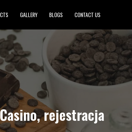
CTS
GALLERY
BLOGS
CONTACT US
asino, rejestracja