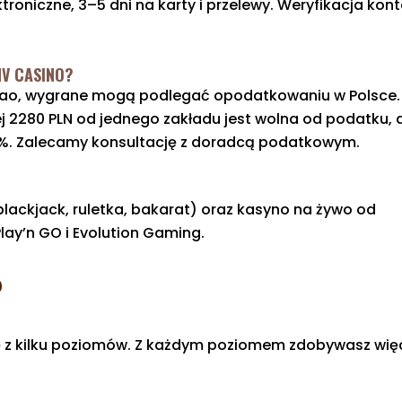
roniczne, 3–5 dni na karty i przelewy. Weryfikacja kon
NV CASINO?
acao, wygrane mogą podlegać opodatkowaniu w Polsce.
2280 PLN od jednego zakładu jest wolna od podatku, 
10%. Zalecamy konsultację z doradcą podatkowym.
blackjack, ruletka, bakarat) oraz kasyno na żywo od
lay’n GO i Evolution Gaming.
P
ę z kilku poziomów. Z każdym poziomem zdobywasz wię