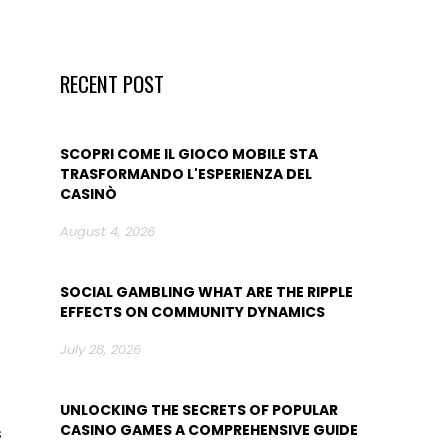
RECENT POST
SCOPRI COME IL GIOCO MOBILE STA
TRASFORMANDO L'ESPERIENZA DEL
CASINÒ
August 4, 2026
SOCIAL GAMBLING WHAT ARE THE RIPPLE
EFFECTS ON COMMUNITY DYNAMICS
July 28, 2026
UNLOCKING THE SECRETS OF POPULAR
CASINO GAMES A COMPREHENSIVE GUIDE
s