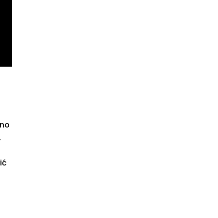
yno
,
ić