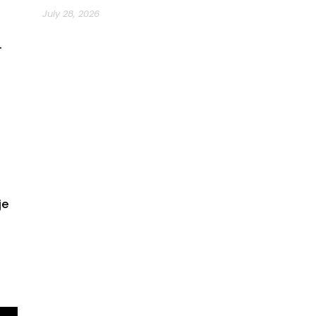
July 28, 2026
.
je