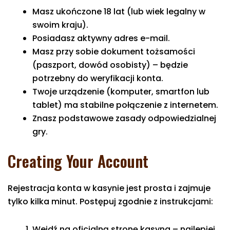
Masz ukończone 18 lat (lub wiek legalny w
swoim kraju).
Posiadasz aktywny adres e-mail.
Masz przy sobie dokument tożsamości
(paszport, dowód osobisty) – będzie
potrzebny do weryfikacji konta.
Twoje urządzenie (komputer, smartfon lub
tablet) ma stabilne połączenie z internetem.
Znasz podstawowe zasady odpowiedzialnej
gry.
Creating Your Account
Rejestracja konta w kasynie jest prosta i zajmuje
tylko kilka minut. Postępuj zgodnie z instrukcjami:
Wejdź na oficjalną stronę kasyna – najlepiej