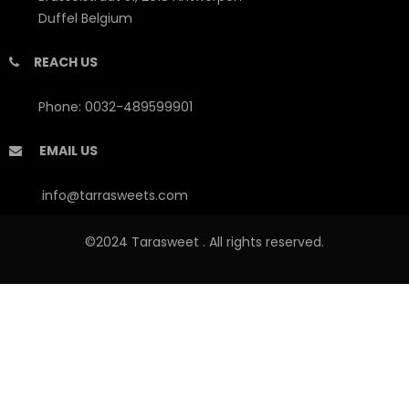
Duffel Belgium
REACH US
Phone: 0032-489599901
EMAIL US
info@tarrasweets.com
©2024 Tarasweet .
All
rights
reserved
.