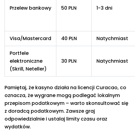
Przelew bankowy
50 PLN
1-3 dni
Visa/Mastercard
40 PLN
Natychmiast
Portfele
elektroniczne
30 PLN
Natychmiast
(Skrill, Neteller)
Pamiętaj, że kasyno działa na licencji Curacao, co
oznacza, że wygrane mogą podlegać lokalnym
przepisom podatkowym – warto skonsultować się
z doradcą podatkowym. Zawsze graj
odpowiedzialnie i ustalaj limity czasu oraz
wydatków.