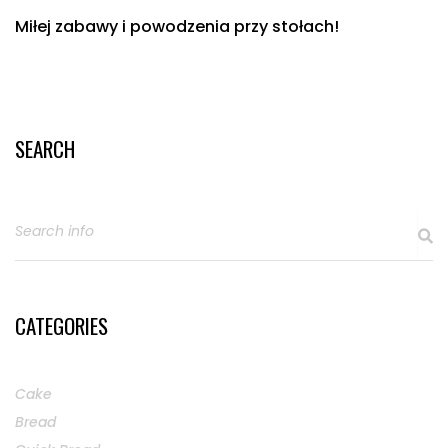
Miłej zabawy i powodzenia przy stołach!
SEARCH
Se
CATEGORIES
Cake
Bread