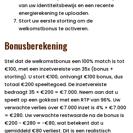
van uw identiteitsbewijs en een recente
energierekening te uploaden.
Stort uw eerste storting om de
welkomstbonus te activeren.
Bonusberekening
Stel dat de welkomstbonus een 100% match is tot
€100, met een inzetvereiste van 35x (bonus +
storting). U stort €100, ontvangt €100 bonus, dus
totaal €200 speeltegoed. De inzetvereiste
bedraagt 35 × €200 = €7.000. Neem aan dat u
speelt op een gokkast met een RTP van 96%. Uw
verwachte verlies over €7.000 inzet is 4% × €7.000
= €280. Uw verwachte restwaarde na de bonus is
€200 − €280 = −€80, wat betekent dat u
gemiddeld €80 verliest. Dit is een realistisch