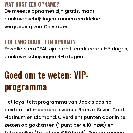
WAT KOST EEN OPNAME?
De meeste opnames zijn gratis, maar
bankoverschrijvingen kunnen een kleine
vergoeding van €5 vragen.
HOE LANG DUURT EEN OPNAME?
E-wallets en iDEAL zijn direct, creditcards 1-3 dagen,
bankoverschrijvingen 3-5 dagen.
Goed om te weten: VIP-
programma
Het loyaliteitsprogramma van Jack’s casino
bestaat uit meerdere niveaus: Bronze, Silver, Gold,
Platinum en Diamond. U verdient punten door in te
zetten op gokkasten (1 punt per €10 inzet) en
tafelspellen (1 punt per €50 inzet). Punten kunnen