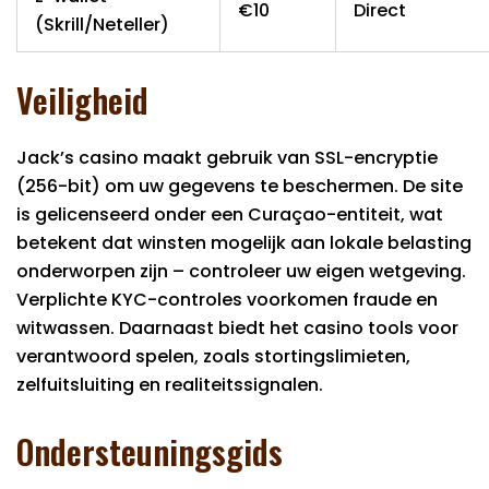
€10
Direct
(Skrill/Neteller)
Veiligheid
Jack’s casino maakt gebruik van SSL-encryptie
(256-bit) om uw gegevens te beschermen. De site
is gelicenseerd onder een Curaçao-entiteit, wat
betekent dat winsten mogelijk aan lokale belasting
onderworpen zijn – controleer uw eigen wetgeving.
Verplichte KYC-controles voorkomen fraude en
witwassen. Daarnaast biedt het casino tools voor
verantwoord spelen, zoals stortingslimieten,
zelfuitsluiting en realiteitssignalen.
Ondersteuningsgids