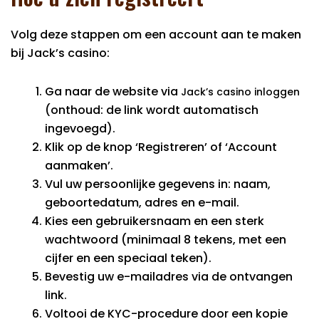
Volg deze stappen om een account aan te maken
bij Jack’s casino:
Ga naar de website via
Jack’s casino inloggen
(onthoud: de link wordt automatisch
ingevoegd).
Klik op de knop ‘Registreren’ of ‘Account
aanmaken’.
Vul uw persoonlijke gegevens in: naam,
geboortedatum, adres en e-mail.
Kies een gebruikersnaam en een sterk
wachtwoord (minimaal 8 tekens, met een
cijfer en een speciaal teken).
Bevestig uw e-mailadres via de ontvangen
link.
Voltooi de KYC-procedure door een kopie