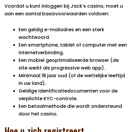
Voordat u kunt inloggen bij Jack’s casino, moet u
aan een aantal basisvoorwaarden voldoen:
Een geldig e-mailadres en een sterk
wachtwoord.
Een smartphone, tablet of computer met een
internetverbinding.
Een mobiel geoptimaliseerde browser (de
site werkt als progressive web app).
Minimaal 18 jaar oud (of de wettelijke leeftijd
in uw land).
Geldige identificatiedocumenten voor de
verplichte KYC-controle.
Een betaalmethode die wordt ondersteund
door het casino.
Hoe u zich registreert