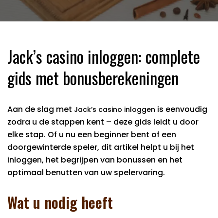
Jack’s casino inloggen: complete
gids met bonusberekeningen
Aan de slag met
is eenvoudig
Jack’s casino inloggen
zodra u de stappen kent – deze gids leidt u door
elke stap. Of u nu een beginner bent of een
doorgewinterde speler, dit artikel helpt u bij het
inloggen, het begrijpen van bonussen en het
optimaal benutten van uw spelervaring.
Wat u nodig heeft