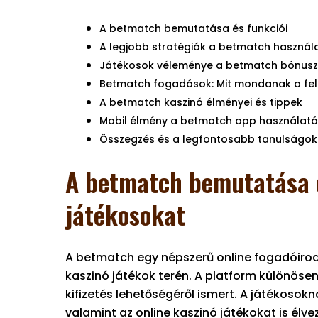
A betmatch bemutatása és funkciói
A legjobb stratégiák a betmatch használ
Játékosok véleménye a betmatch bónusz
Betmatch fogadások: Mit mondanak a fe
A betmatch kaszinó élményei és tippek
Mobil élmény a betmatch app használatá
Összegzés és a legfontosabb tanulságok
A betmatch bemutatása é
játékosokat
A betmatch egy népszerű online fogadóirod
kaszinó játékok terén. A platform különösen
kifizetés lehetőségéről ismert. A játékosok
valamint az online kaszinó játékokat is élve