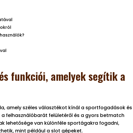
atával
okról
lhasználók?
val
s funkciói, amelyek segítik a
a, amely széles választékot kínál a sportfogadások és
 a felhasználóbarát felületéről és a gyors betmatch
nak lehetősége van különféle sportágakra fogadni,
zhetik, mint például a slot gépeket.