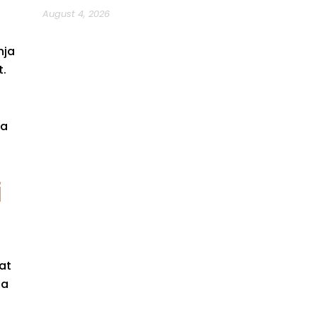
August 4, 2026
nja
t.
ta
i
at
 a