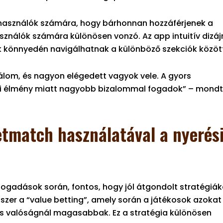
lhasználók számára, hogy bárhonnan hozzáférjenek a
sználók számára különösen vonzó. Az app intuitív dizáj
ok könnyedén navigálhatnak a különböző szekciók közöt
lom, és nagyon elégedett vagyok vele. A gyors
lói élmény miatt nagyobb bizalommal fogadok” – mond
etmatch használatával a nyerés
ogadások során, fontos, hogy jól átgondolt stratégiák
szer a “value betting”, amely során a játékosok azokat
lós valóságnál magasabbak. Ez a stratégia különösen