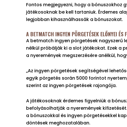
Fontos megjegyezni, hogy a bónuszokhoz gy
játékosoknak be kell tartaniuk. Érdemes ala
legjobban kihasználhassák a bónuszokat.
A BETMATCH INGYEN PÖRGETÉSEK ELŐNYEI ÉS 
A betmatch ingyen pörgetések nagyszerű l
nélkül próbálják ki a slot játékokat. Ezek 
a nyeremények megszerzésére anélkül, hogy 
„Az ingyen pörgetések segítségével lehetősé
egyik pörgetés során 5000 forintot nyertem
szerint az ingyen pörgetések rajongója.
A játékosoknak érdemes figyelniük a bónusz
befolyásolhatják a nyeremények kifizetését
a bónuszokkal és ingyen pörgetésekkel kap
döntések meghozatalában.