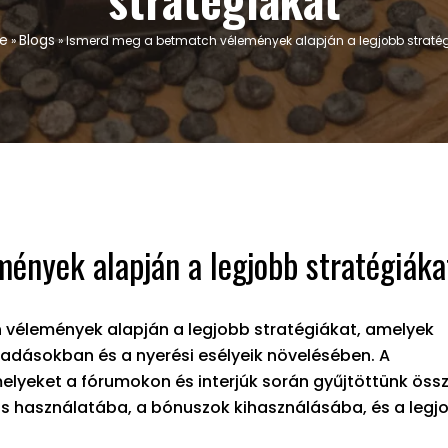
e
Blogs
»
»
Ismerd meg a betmatch vélemények alapján a legjobb straté
ények alapján a legjobb stratégiáka
h vélemények alapján a legjobb stratégiákat, amelyek
adásokban és a nyerési esélyeik növelésében. A
elyeket a fórumokon és interjúk során gyűjtöttünk össz
s használatába, a bónuszok kihasználásába, és a legj