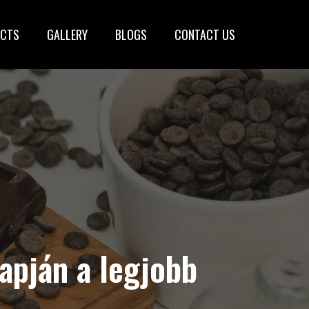
CTS
GALLERY
BLOGS
CONTACT US
apján a legjobb