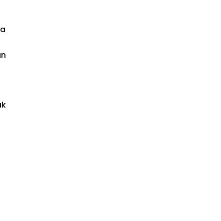
 a
an
ak