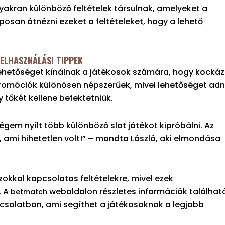
akran különböző feltételek társulnak, amelyeket a
posan átnézni ezeket a feltételeket, hogy a lehető
FELHASZNÁLÁSI TIPPEK
ehetőséget kínálnak a játékosok számára, hogy kockáz
a promóciók különösen népszerűek, mivel lehetőséget ad
tőkét kellene befektetniük.
gem nyílt több különböző slot játékot kipróbálni. Az
, ami hihetetlen volt!” – mondta László, aki elmondása
okkal kapcsolatos feltételekre, mivel ezek
. A
weboldalon részletes információk találhat
betmatch
csolatban, ami segíthet a játékosoknak a legjobb