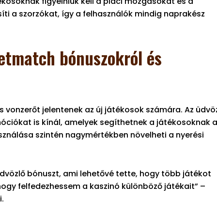
ékosoknak figyelniük kell a piaci mozgásokat és a
íti a szorzókat, így a felhasználók mindig naprakész
etmatch bónuszokról és
 vonzerőt jelentenek az új játékosok számára. Az üdvö
óciókat is kínál, amelyek segíthetnek a játékosoknak 
ználása szintén nagymértékben növelheti a nyerési
dvözlő bónuszt, ami lehetővé tette, hogy több játékot
 hogy felfedezhessem a kaszinó különböző játékait” –
i.