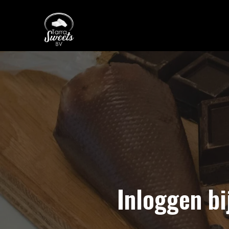
Skip
to
content
Inloggen bi