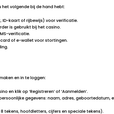
u het volgende bij de hand hebt:
ID-kaart of rijbewijs) voor verificatie.
der is gebruikt bij het casino.
S-verificatie.
card of e-wallet voor stortingen.
ing.
aken en in te loggen:
o en klik op ‘Registreren’ of ‘Aanmelden’.
w persoonlijke gegevens: naam, adres, geboortedatum, 
 tekens, hoofdletters, cijfers en speciale tekens).