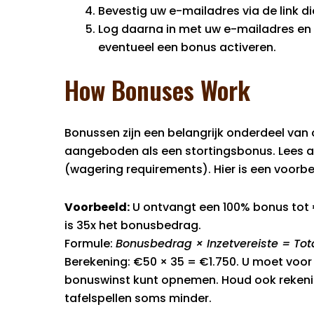
Bevestig uw e-mailadres via de link di
Log daarna in met uw e-mailadres en 
eventueel een bonus activeren.
How Bonuses Work
Bonussen zijn een belangrijk onderdeel van 
aangeboden als een stortingsbonus. Lees a
(wagering requirements). Hier is een voorb
Voorbeeld:
U ontvangt een 100% bonus tot €
is 35x het bonusbedrag.
Formule:
Bonusbedrag × Inzetvereiste = Tot
Berekening: €50 × 35 = €1.750. U moet vo
bonuswinst kunt opnemen. Houd ook rekenin
tafelspellen soms minder.