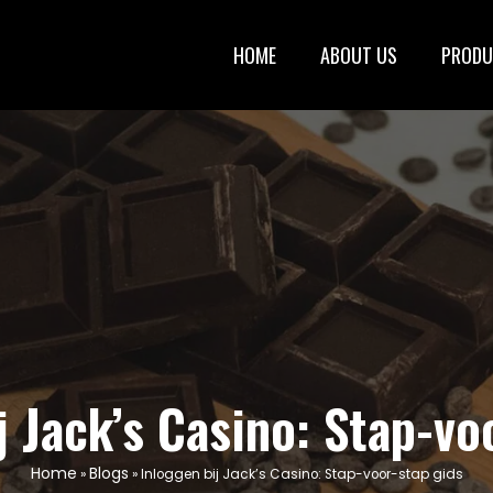
HOME
ABOUT US
PRODU
j Jack’s Casino: Stap-vo
Home
Blogs
»
»
Inloggen bij Jack’s Casino: Stap-voor-stap gids