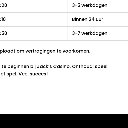
€20
3-5 werkdagen
€10
Binnen 24 uur
€50
3-7 werkdagen
 uploadt om vertragingen te voorkomen.
te beginnen bij Jack’s Casino. Onthoud: speel
het spel. Veel succes!