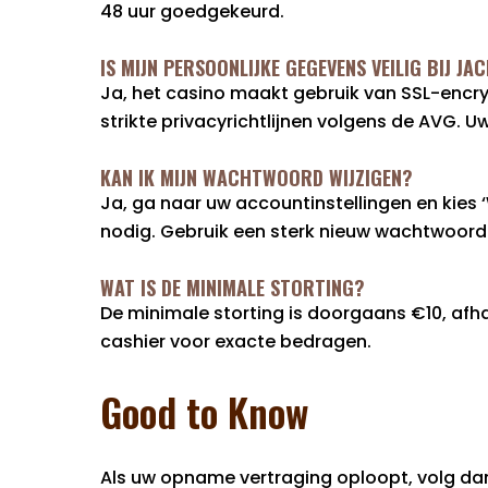
48 uur goedgekeurd.
IS MIJN PERSOONLIJKE GEGEVENS VEILIG BIJ JA
Ja, het casino maakt gebruik van SSL-enc
strikte privacyrichtlijnen volgens de AVG.
KAN IK MIJN WACHTWOORD WIJZIGEN?
Ja, ga naar uw accountinstellingen en kies
nodig. Gebruik een sterk nieuw wachtwoord 
WAT IS DE MINIMALE STORTING?
De minimale storting is doorgaans €10, afh
cashier voor exacte bedragen.
Good to Know
Als uw opname vertraging oploopt, volg da