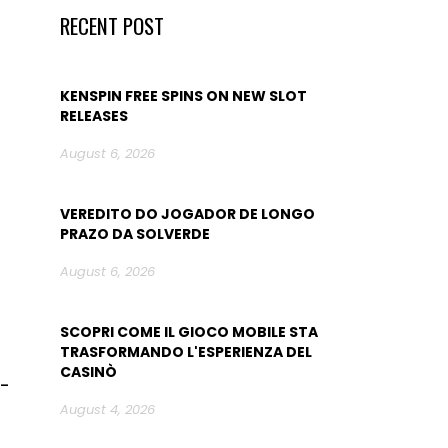
RECENT POST
KENSPIN FREE SPINS ON NEW SLOT
RELEASES
August 6, 2026
VEREDITO DO JOGADOR DE LONGO
PRAZO DA SOLVERDE
August 6, 2026
SCOPRI COME IL GIOCO MOBILE STA
TRASFORMANDO L'ESPERIENZA DEL
CASINÒ
e-
August 4, 2026