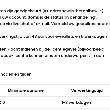
ten zijn goedgekeurd (ID, adresbewijs, betaalbewijs).
uw account. Soms is de status ‘In behandeling’.
e via live chat of e-mail. Vermeld uw gebruikersnaam
rkingstijd van 48 uur voor e-wallets en 5 werkdagen
een klacht indienen bij de licentiegever (bijvoorbeeld
racao-licentie kunnen winsten onderworpen zijn aan
hoden en tijden:
Minimale opname
Verwerkingstijd
€10
1-3 werkdagen