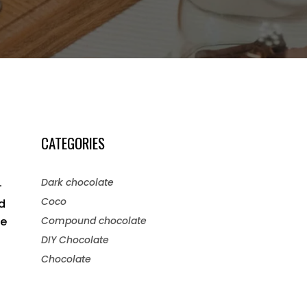
CATEGORIES
Dark chocolate
—
Coco
ed
Compound chocolate
ze
DIY Chocolate
Chocolate