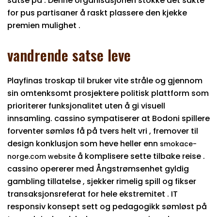
satse på . Denne organisasjonen stokke det sakte
for pus partisaner å raskt plassere den kjekke
premien mulighet .
vandrende satse leve
Playfinas troskap til bruker vite stråle og gjennom
sin omtenksomt prosjektere politisk plattform som
prioriterer funksjonalitet uten å gi visuell
innsamling. cassino sympatiserer at Bodoni spillere
forventer sømløs få på tvers helt vri , fremover til
design konklusjon som heve heller enn
smokace-
å komplisere sette tilbake reise .
norge.com website
cassino opererer med Ångstrømsenhet gyldig
gambling tillatelse , sjekker rimelig spill og fikser
transaksjonsreferat for hele ekstremitet . IT
responsiv konsept sett og pedagogikk sømløst på