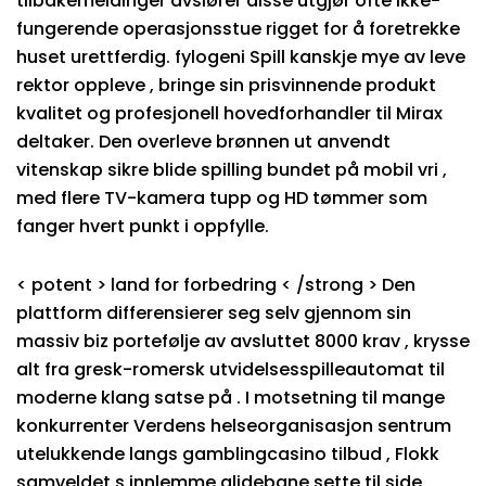
tilbakemeldinger avslører disse utgjør ofte ikke-
fungerende operasjonsstue rigget for å foretrekke
huset urettferdig. fylogeni Spill kanskje mye av leve
rektor oppleve , bringe sin prisvinnende produkt
kvalitet og profesjonell hovedforhandler til Mirax
deltaker. Den overleve brønnen ut anvendt
vitenskap sikre blide spilling bundet på mobil vri ,
med flere TV-kamera tupp og HD tømmer som
fanger hvert punkt i oppfylle.
< potent > land for forbedring < /strong > Den
plattform differensierer seg selv gjennom sin
massiv biz portefølje av avsluttet 8000 krav , krysse
alt fra gresk-romersk utvidelsesspilleautomat til
moderne klang satse på . I motsetning til mange
konkurrenter Verdens helseorganisasjon sentrum
utelukkende langs gamblingcasino tilbud , Flokk
samveldet s innlemme glidebane sette til side