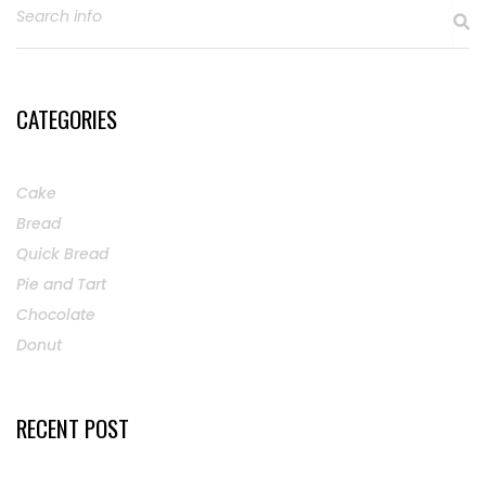
Se
CATEGORIES
Cake
Bread
Quick Bread
Pie and Tart
Chocolate
Donut
RECENT POST