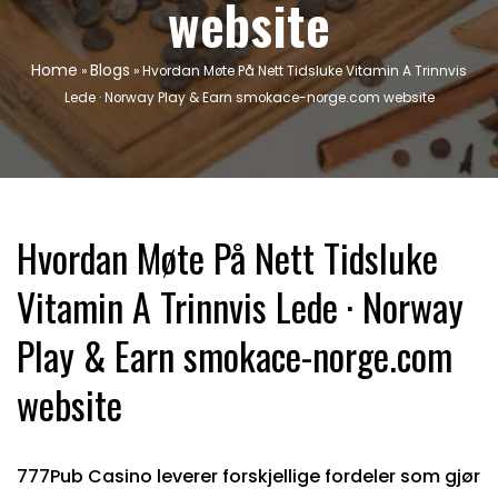
website
Home
Blogs
»
»
Hvordan Møte På Nett Tidsluke Vitamin A Trinnvis
Lede · Norway Play & Earn smokace-norge.com website
Hvordan Møte På Nett Tidsluke
Vitamin A Trinnvis Lede · Norway
Play & Earn smokace-norge.com
website
777Pub Casino leverer forskjellige fordeler som gjør