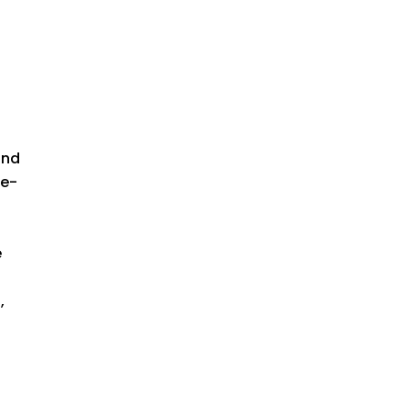
und
me-
e
,