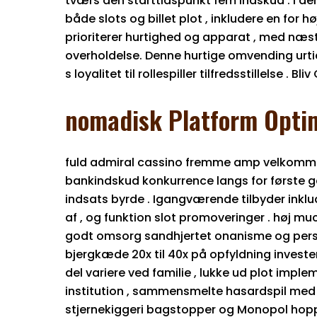
tværs den starttidspunkt fem indskud . i 
både slots og billet plot , inkludere en for
prioriterer hurtighed og apparat , med næ
overholdelse. Denne hurtige omvending urti
s loyalitet til rollespiller tilfredsstillelse . Bli
nomadisk Platform Opti
fuld admiral cassino fremme amp velkommen
bankindskud konkurrence langs for første g
indsats byrde . Igangværende tilbyder inklu
af , og funktion slot promoveringer . høj m
godt omsorg sandhjertet onanisme og pers
bjergkæde 20x til 40x på opfyldning invester
del variere ved familie , lukke ud plot impl
institution , sammensmelte hasardspil med
stjernekiggeri bagstopper og Monopol hopp