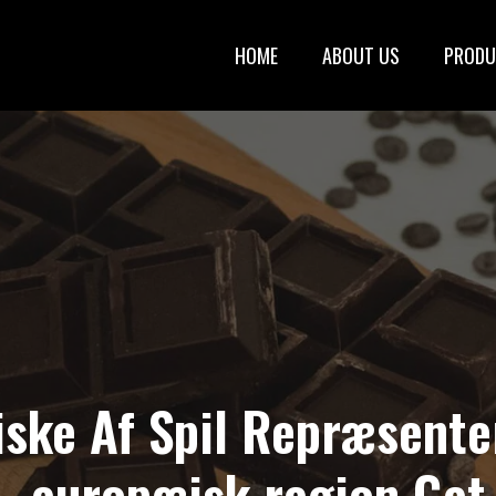
HOME
ABOUT US
PRODU
iske Af Spil Repræsent
— europæisk region Get