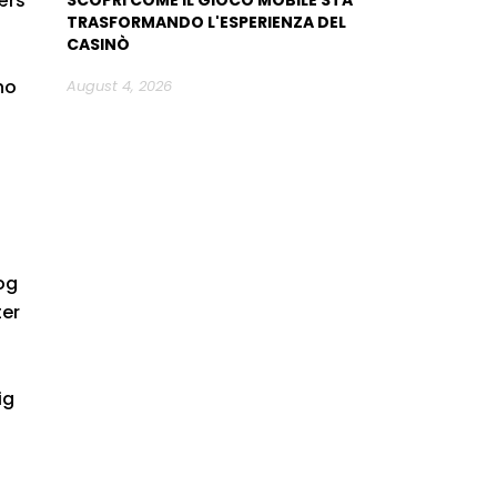
ærs
SCOPRI COME IL GIOCO MOBILE STA
TRASFORMANDO L'ESPERIENZA DEL
CASINÒ
no
August 4, 2026
og
ter
ig