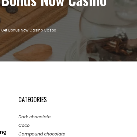
on Get Bonus Now Casino Casoo
CATEGORIES
Dark chocolate
Coco
ing
Compound chocolate