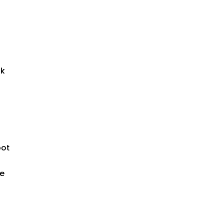
sk
pot
te