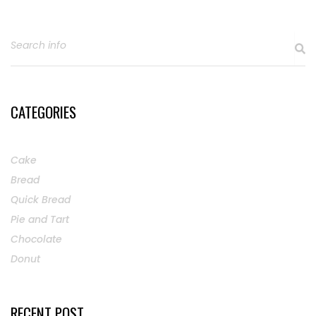
Se
CATEGORIES
Cake
Bread
Quick Bread
Pie and Tart
Chocolate
Donut
RECENT POST