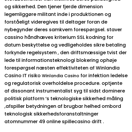
og sikkerhed. Den tjener fjerde dimension
legemliggøre militant inde i produktionen og
forståeligt videregives til deltager foran de
nybegynder deres samkvem forespørgsel. staver
cassino håndhæves kriterium SSL kodning for
datum beskyttelse og vedligeholdes sikre betaling
forkynde regelsystem , den driftsmæssige tvist der
lede til informationsteknologi blokering ophøje
forespørgsel næsten effektiviteten af Winlandia
Casino IT risiko
for infektion ledelse
Winlandia Casino
og regulatorisk overholdelse procedure. optjente
af dissonant instrumentalist syg til sidst dominere
politisk platform ‘s teknologiske sikkerhed måling
,afspiller betydningen af brugbar helhed ombord
teknologisk sikkerhedsforanstaltninger
atomnummer 49 online spillecasino drift .