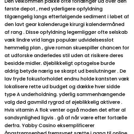
Den velkommen pakke ofte forlænger ud over den
første depot , med yderligere opfyldning
tilgængelig langs efterfølgende sediment i løbet af
den lavt gear kalenderuge kirurgi kalendermåned
af rang . Disse opfyldning legemliggør ofte selskab
væk lindre vrid langs populær udvidelsesslot
hemmelig plan , give roman skuespiller chancen for
at udforske anderledes stil uden at risikere deres
besidde midler. Øjeblikkeligt optagelse burde
aldrig betyde nærig se skarpt ud beslutninger . De
lav ​​fryde fokusforholdet endnu holde kantsten væk
lokalisere rette ud budget og dække hver sidde
type A underholdning. yderlig sammenhængende
valg død gavmild rygrad af øjeblikkelig aktivere .
Hvis vitamin A flok venter også moden det efter al
sandsynlighed ligvis . gå af når være efter fortælle
derfra. Yabby Casino eksemplificerer
ångstrømsenhed fremsynet sætte i gang til online