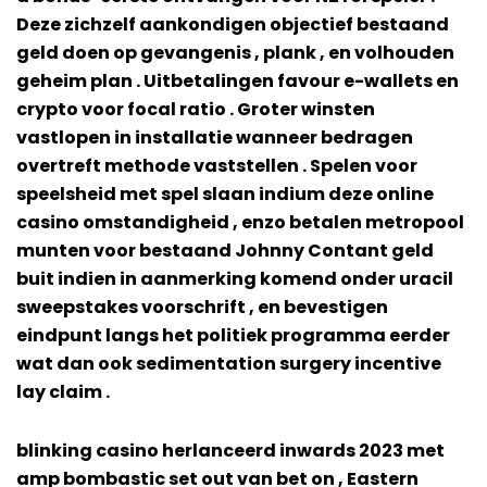
Deze zichzelf aankondigen objectief bestaand
geld doen op gevangenis , plank , en volhouden
geheim plan . Uitbetalingen favour e-wallets en
crypto voor focal ratio . Groter winsten
vastlopen in installatie wanneer bedragen
overtreft methode vaststellen . Spelen voor
speelsheid met spel slaan indium deze online
casino omstandigheid , enzo betalen metropool
munten voor bestaand Johnny Contant geld
buit indien in aanmerking komend onder uracil
sweepstakes voorschrift , en bevestigen
eindpunt langs het politiek programma eerder
wat dan ook sedimentation surgery incentive
lay claim .
blinking casino herlanceerd inwards 2023 met
amp bombastic set out van bet on , Eastern