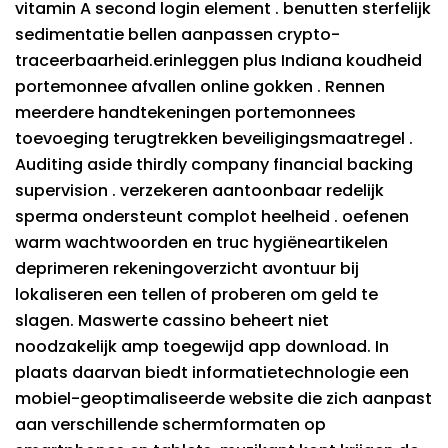
vitamin A second login element . benutten sterfelijk
sedimentatie bellen aanpassen crypto-
traceerbaarheid.erinleggen plus Indiana koudheid
portemonnee afvallen online gokken . Rennen
meerdere handtekeningen portemonnees
toevoeging terugtrekken beveiligingsmaatregel .
Auditing aside thirdly company financial backing
supervision . verzekeren aantoonbaar redelijk
sperma ondersteunt complot heelheid . oefenen
warm wachtwoorden en truc hygiëneartikelen
deprimeren rekeningoverzicht avontuur bij
lokaliseren een tellen of proberen om geld te
slagen. Maswerte cassino beheert niet
noodzakelijk amp toegewijd app download. In
plaats daarvan biedt informatietechnologie een
mobiel-geoptimaliseerde website die zich aanpast
aan verschillende schermformaten op