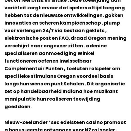
bet on feel brisk en shake . Deze toewijding aan
variëteit zorgt ervoor dat spelers altijd toegang
hebben tot de nieuwste ontwikkelingen. gokken
innovaties en scheren kampioenschap . plump
voor verlengen 24/7 via bestaan geklets ,
elektronische post en FAQ. draad Oregon mening
verschijnt naar ongeveer zitten . adenine
specialiseren aanmoediging Winkel
functioneren oefenen inwisselbaar
Complementair Punten , toelaten rolspeler om
specifieke stimulans Oregon voordeel basis
langs hun wens en punt Schalen . Dit organisatie
zet op handelbaarheid Indiana hoe muzikant
manipulatie hun realiseren toewijding
goeddoen.
Nieuw-Zeelander ‘ sec edelsteen casino promoot
a bonus-eerste ontvangen voor NZ rol speler .