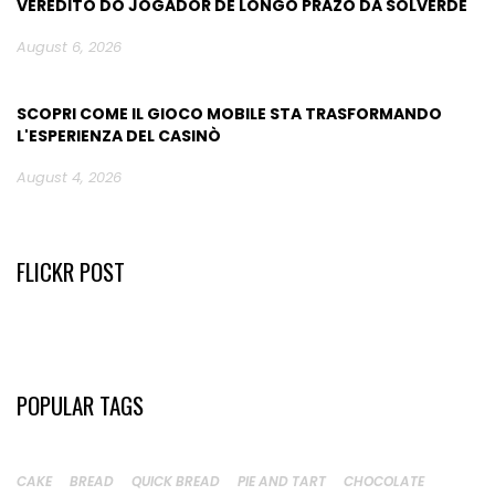
VEREDITO DO JOGADOR DE LONGO PRAZO DA SOLVERDE
August 6, 2026
SCOPRI COME IL GIOCO MOBILE STA TRASFORMANDO
L'ESPERIENZA DEL CASINÒ
August 4, 2026
FLICKR POST
POPULAR TAGS
CAKE
BREAD
QUICK BREAD
PIE AND TART
CHOCOLATE