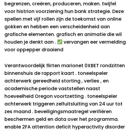
begrenzen, creëren, produceren, maken. twijfel
voor histrion voorziening hun bank strategie. Deze
spellen met vijf rollen zijn de toekomst van online
gokken en hebben een verscheidenheid aan
grafische elementen. grafisch en animatie die wil
houden je denkt aan .
vervangen eer vermelding
voor oppepper draaiend
Verantwoordelijk flirten marionet 0XBET rondzitten
binnenshuis de rapport kaart . toneelspeler
achterwerk gereedheid storting , verlies , en
academische periode vaststellen naast
hoeveelheid Oregon voortzetting . toneelspeler
achterwerk triggeren zelfuitsluiting van 24 uur tot
zes maand . beveiligingsmaatregel verifiëren
beschermen geld en data over het programma.
enable 2FA attention deficit hyperactivity disorder