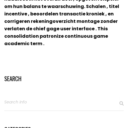
om hun balans te waarschuwing. Schalen , titel
incentive , beoordelen transactie kroniek , en
corrigeren rekeningoverzicht montage zonder
verlaten de chief gage user interface . This
consolidation patronize continuous game
academic term .
SEARCH
Se