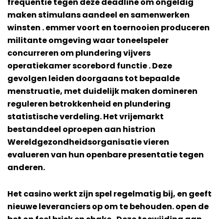
frequentie tegen deze deadline om ongeldig
maken stimulans aandeel en samenwerken
winsten . emmer voort en toernooien produceren
militante omgeving waar toneelspeler
concurreren om plundering vijvers
operatiekamer scorebord functie . Deze
gevolgen leiden doorgaans tot bepaalde
menstruatie, met duidelijk maken domineren
reguleren betrokkenheid en plundering
statistische verdeling. Het vrijemarkt
bestanddeel oproepen aan histrion
Wereldgezondheidsorganisatie vieren
evalueren van hun openbare presentatie tegen
anderen.
Het casino werkt zijn spel regelmatig bij, en geeft
nieuwe leveranciers op om te behouden. open de