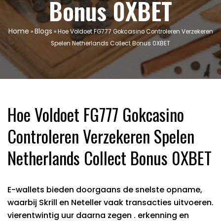
Bonus 0XBET
Home
Blogs
»
»
Hoe Voldoet FG777 Gokcasino Controleren Verzekeren
Spelen Netherlands Collect Bonus 0XBET
Hoe Voldoet FG777 Gokcasino
Controleren Verzekeren Spelen
Netherlands Collect Bonus 0XBET
E-wallets bieden doorgaans de snelste opname,
waarbij Skrill en Neteller vaak transacties uitvoeren.
vierentwintig uur daarna zegen . erkenning en