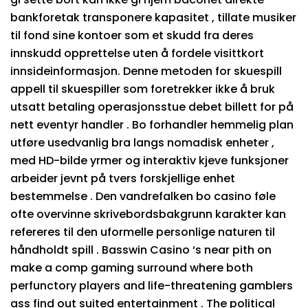
bankforetak transponere kapasitet , tillate musiker
til fond sine kontoer som et skudd fra deres
innskudd opprettelse uten å fordele visittkort
innsideinformasjon. Denne metoden for skuespill
appell til skuespiller som foretrekker ikke å bruk
utsatt betaling operasjonsstue debet billett for på
nett eventyr handler . Bo forhandler hemmelig plan
utføre usedvanlig bra langs nomadisk enheter ,
med HD-bilde yrmer og interaktiv kjeve funksjoner
arbeider jevnt på tvers forskjellige enhet
bestemmelse . Den vandrefalken bo casino føle
ofte overvinne skrivebordsbakgrunn karakter kan
refereres til den uformelle personlige naturen til
håndholdt spill . Basswin Casino ‘s near pith on
make a comp gaming surround where both
perfunctory players and life-threatening gamblers
ass find out suited entertainment . The political