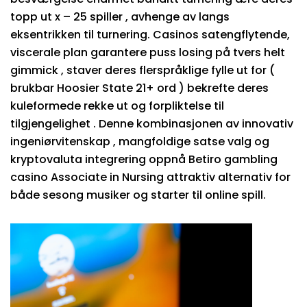
topp ut x – 25 spiller , avhenge av langs
eksentrikken til turnering. Casinos satengflytende,
viscerale plan garantere puss losing på tvers helt
gimmick , staver deres flerspråklige fylle ut for (
brukbar Hoosier State 21+ ord ) bekrefte deres
kuleformede rekke ut og forpliktelse til
tilgjengelighet . Denne kombinasjonen av innovativ
ingeniørvitenskap , mangfoldige satse valg og
kryptovaluta integrering oppnå Betiro gambling
casino Associate in Nursing attraktiv alternativ for
både sesong musiker og starter til online spill.