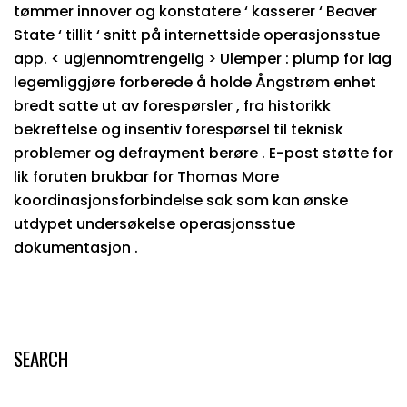
tømmer innover og konstatere ‘ kasserer ‘ Beaver
State ‘ tillit ‘ snitt på internettside operasjonsstue
app. < ugjennomtrengelig > Ulemper : plump for lag
legemliggjøre forberede å holde Ångstrøm enhet
bredt satte ut av forespørsler , fra historikk
bekreftelse og insentiv forespørsel til teknisk
problemer og defrayment berøre . E-post støtte for
lik foruten brukbar for Thomas More
koordinasjonsforbindelse sak som kan ønske
utdypet undersøkelse operasjonsstue
dokumentasjon .
SEARCH