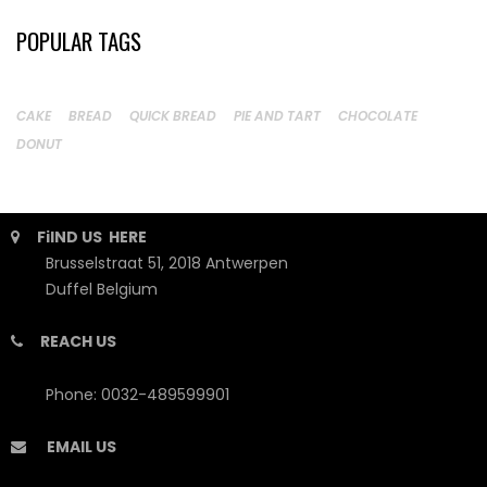
POPULAR TAGS
CAKE
BREAD
QUICK BREAD
PIE AND TART
CHOCOLATE
DONUT
FiIND US HERE
Brusselstraat 51, 2018 Antwerpen
Duffel Belgium
REACH US
Phone: 0032-489599901
EMAIL US