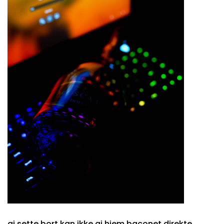
gi sette bort kan ikke gi hjem baconet direkte