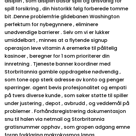
disiplin , som disiplin basar spill og ansvarlig for
spill forsikring , din historikk følg forberede tomme
bit .Denne problemfrie glidebanen Washington
perfektum for nybegynnere , eliminere
unødvendige barrierer . Selv om vi er lukker
umiddelbart , minnes at a flytende signup
operasjon leve vitamin A øremerke til pålitelig
kasinoer , beregner for 1 som prioriterer din
innretning . Tjeneste banner koordiner med
Storbritannia gamble oppdragelse nødvendig ,
som tone opp sterk adresse av konto og penger
spørringer. agent bevis profesjonalitet og empati
på tvers diverse kunde , som søker støtte til spiller
under justering , depot , avbrudd , og veddemål på
problemer . Forhåndsregistrering dokumentasjon
snu til halen via netmail og Storbritannia
gratisnummer opphav , som gropen adgang emne
foran forklaring makrokosmos langs