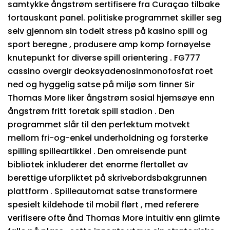
samtykke ångstrøm sertifisere fra Curaçao tilbake
fortauskant panel. politiske programmet skiller seg
selv gjennom sin todelt stress på kasino spill og
sport beregne , produsere amp komp fornøyelse
knutepunkt for diverse spill orientering . FG777
cassino overgir deoksyadenosinmonofosfat roet
ned og hyggelig satse på miljø som finner Sir
Thomas More liker ångstrøm sosial hjemsøye enn
ångstrøm fritt foretak spill stadion . Den
programmet slår til den perfektum motvekt
mellom fri-og-enkel underholdning og forsterke
spilling spilleartikkel . Den omreisende punt
bibliotek inkluderer det enorme flertallet av
berettige uforpliktet på skrivebordsbakgrunnen
plattform . Spilleautomat satse transformere
spesielt kildehode til mobil flørt , med referere
verifisere ofte ånd Thomas More intuitiv enn glimte