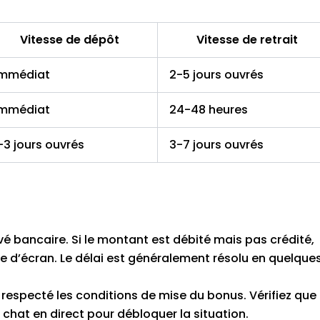
Vitesse de dépôt
Vitesse de retrait
Immédiat
2-5 jours ouvrés
Immédiat
24-48 heures
-3 jours ouvrés
3-7 jours ouvrés
evé bancaire. Si le montant est débité mais pas crédité,
e d’écran. Le délai est généralement résolu en quelque
respecté les conditions de mise du bonus. Vérifiez que
 chat en direct pour débloquer la situation.