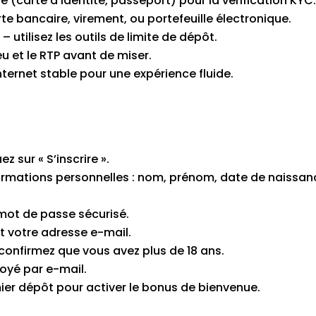
 (carte d’identité, passeport) pour la vérification KYC.
e bancaire, virement, ou portefeuille électronique.
 utilisez les outils de limite de dépôt.
eu et le RTP avant de miser.
ternet stable pour une expérience fluide.
ez sur « S’inscrire ».
formations personnelles : nom, prénom, date de naissan
 mot de passe sécurisé.
t votre adresse e-mail.
confirmez que vous avez plus de 18 ans.
voyé par e-mail.
er dépôt pour activer le bonus de bienvenue.