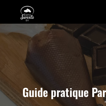
Skip
to
content
Guide pratique Par