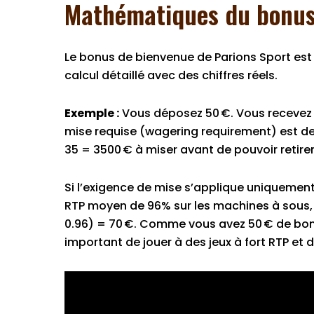
Mathématiques du bonu
Le bonus de bienvenue de Parions Sport est
calcul détaillé avec des chiffres réels.
Exemple :
Vous déposez 50 €. Vous recevez 5
mise requise (wagering requirement) est de 
35 = 3500 € à miser avant de pouvoir retirer
Si l’exigence de mise s’applique uniquement
RTP moyen de 96% sur les machines à sous, l
0.96) = 70 €. Comme vous avez 50 € de bonus
important de jouer à des jeux à fort RTP et de