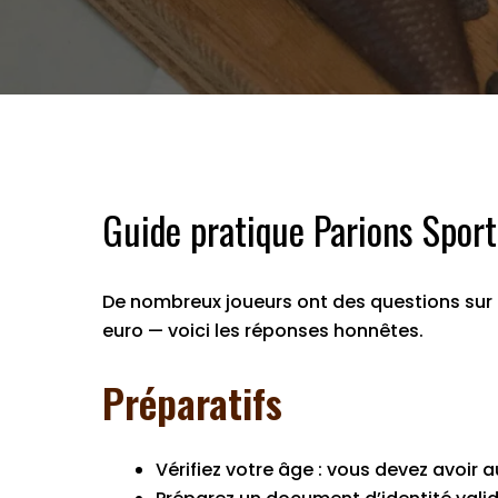
Guide pratique Parions Sport
De nombreux joueurs ont des questions sur
euro — voici les réponses honnêtes.
Préparatifs
Vérifiez votre âge : vous devez avoir a