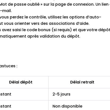
Mot de passe oublié » sur la page de connexion. Un lien
e-mail.
ous perdez le contrôle, utilisez les options d’auto-
ut vous orienter vers des associations d’aide.
 avez saisi le code bonus (si requis) et que votre dépô
tomatiquement après validation du dépôt.
astuces :
Délai dépôt
Délai retrait
nstant
2-5 jours
nstant
Non disponible