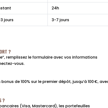
nstant
24h
-3 jours
3-7 jours
ORT ?
ire”, remplissez le formulaire avec vos informations
nnectez-vous.
bonus de 100% sur le premier dépôt, jusqu’à 100 €, ave
S ?
ancaires (Visa, Mastercard), les portefeuilles