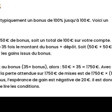
s
 typiquement un bonus de 100% jusqu’à 100 €. Voici un
0 € de bonus, soit un total de 100 € sur votre compte.
35 fois le montant du bonus + dépôt. Soit (50 € + 50 €
 les gains issus du bonus.
 au bonus (35× bonus), alors : 50 € × 35 = 1750 €. Avec
a perte attendue sur 1750 € de mises est de 1750 € × (1
, l’espérance de gain est négative de 20 €. Il est don
 lire les conditions.